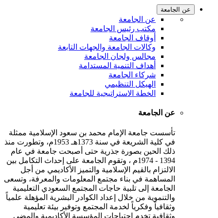
عن الجامعة
عن الجامعة
مكتب رئيس الجامعة
أوقاف الجامعة
وكالات الجامعة والجهات التابعة
مجالس ولجان الجامعة
أهداف التنمية المستدامة
شركاء الجامعة
الهيكل التنظيمي
الخطة الاستراتيجية للجامعة
عن الجامعة
تأسست جامعة الإمام محمد بن سعود الإسلامية ممثلة
في كلية الشريعة في سنة 1373هـ 1953م، وتطورت منذ
ذلك الحين بصورة جذرية حتى أصبحت جامعة في عام
1394 - 1974م ، وتقوم الجامعة على إحداث التكامل بين
الالتزام بالقيم الإسلامية والتميز الأكاديمي من أجل
المساهمة في بناء مجتمع المعلومات والمعرفة، وتسعى
الجامعة إلى تلبية حاجات المجتمع السعودي التعليمية
والتنموية من خلال إعداد الكوادر البشرية المؤهلة علمياً
وثقافياً وفكرياً لخدمة المجتمع وتوفير بيئة تعليمية
وثقافية تخدم احتياجات المؤسسة الأكاديمية والمضي