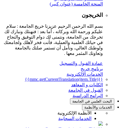
المنحة الخامسة (عنوان كبير)
الخريجون
بسم الله الرحمن الرحيم عزيزنا خريج الجامعة : سلام
عليكم ورحمة الله وبركاته ، أما بعد : فنهنئك ونبارك لك
تخرجك من الجامعة، ونتمنى لك دوام التوفيق والنجاح
في حياتك العلمية والعملية، فأنت فخر لأهلك ولجامعتك
ولوطنك الغالي، ونأمل أن تستمر صلتك بالجامعة
وتعاونك المثمر معها .
عمادة القبول والتسجيل
برنامج خريج
الخدمات الإلكترونية
{{mmc.getCurrentTranslation(item.Title)}}
الكليات و المعاهد
القبول في الجامعة
البرامج الدراسية
البحث العلمي في الجامعة
الخدمات والأنظمة
الأنظمة الإلكترونية
الخدمات السحابية