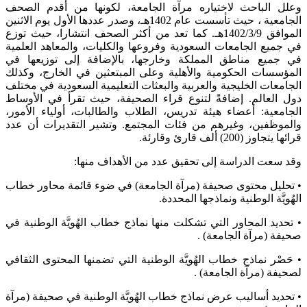
وعلل الباحث لاختياره مرآة الجامعة، لكونها من أقدم الصحف
الجامعية ، حيث تأسست عام 1402هـ، وصدر عددها الأول يوم الاثنين
الموافق 1402/3/9هـ. كما تعد من أكثر الصحف انتشارا، حيث توزع
في جميع الجامعات السعودية وفروعها والكليات، والمعاهد العلمية
في جميع مناطق المملكة وخارجها، بالإضافة إلى توزيعها في
المؤسسات الحكومية والأهلية وعلى المبتعثين في الخارج، وكذلك
الجامعات الخليجية والعربية والبعثات التعليمية السعودية في مختلف
دول العالم. إضافةً لتنوع قراء الصحيفة، حيث تقرأ في الأوساط
الجامعية: أعضاء هيئة تدريس، الطلاب والطالبات، أولياء الأمور،
والموظفين، وغيرهم من فئات المجتمع. وتشير التقديرات أن عدد
قرائها يتجاوز (200) ألف قارئ وقارئة.
وقد سعت الدراسة إلى تحقيق عدد من الأهداف منها:
• تحليل محتوى صحيفة (مرآة الجامعة) في ضوء قائمة محاور خطاب
الهُويَّة الوطنية ونماذجها المحددة.
• تحديد المحاور التي تشكلت منها نماذج خطاب الهُويَّة الوطنية في
صحيفة (مرآة الجامعة) .
• حَصْر نماذج خطاب الهُويَّة الوطنية التي تضمنها المحتوى الثقافي
لصحيفة (مرآة الجامعة) .
• تحديد أساليب عرض نماذج خطاب الهُويَّة الوطنية في صحيفة (مرآة