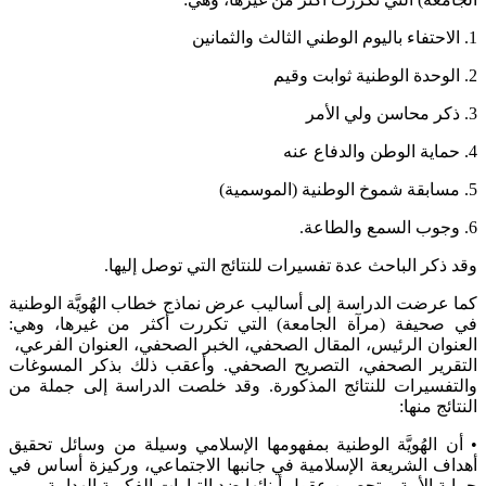
1. الاحتفاء باليوم الوطني الثالث والثمانين
2. الوحدة الوطنية ثوابت وقيم
3. ذكر محاسن ولي الأمر
4. حماية الوطن والدفاع عنه
5. مسابقة شموخ الوطنية (الموسمية)
6. وجوب السمع والطاعة.
وقد ذكر الباحث عدة تفسيرات للنتائج التي توصل إليها.
كما عرضت الدراسة إلى أساليب عرض نماذج خطاب الهُويَّة الوطنية
في صحيفة (مرآة الجامعة) التي تكررت أكثر من غيرها، وهي:
العنوان الرئيس، المقال الصحفي، الخبر الصحفي، العنوان الفرعي،
التقرير الصحفي، التصريح الصحفي. وأعقب ذلك بذكر المسوغات
والتفسيرات للنتائج المذكورة. وقد خلصت الدراسة إلى جملة من
النتائج منها:
• أن الهُويَّة الوطنية بمفهومها الإسلامي وسيلة من وسائل تحقيق
أهداف الشريعة الإسلامية في جانبها الاجتماعي، وركيزة أساس في
حماية الأمة، وتحصين عقول أبنائها ضد التيارات الفكرية الهدامة.