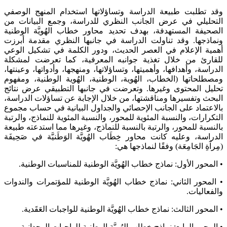
وقد تطلبت طبيعة الدراسة وتساؤلاتها استخدام المنهج الوصفي
التحليلي في عرض الجانب النظري للدراسة، وجمع البيانات من
الصحيفة المستهدفة، بهدف تحديد محاور خطاب الهُويَّة الوطنية
ونماذجها. وقد تناولت الدراسة في جانبها النظري مقدمة أبرزت
أهمية الإعلام في العصر الحديث، ودور الكلمة في تشكيل الوعي
للقارئ من خلال تغذية جوانبه المعرفية، كما تعرضت لمشكلة
الدراسة، وأهدافها، وأهميتها، وتساؤلاتها، ومنهجها، وأدواتها، وعينتها،
ومصطلحاتها (الخطاب، الهُوية، الوطنية، الهُوية الوطنية، ومفهوم
تحليل المحتوى وغيرها. وتعرضت في جانبها التطبيقي عرض نتائج
البحث وتفسيرها ومناقشتها، من خلال الإجابة عن تساؤلات الدراسة،
بالاعتماد على الجانب الإحصائي والجداول البيانية في حساب مجموع
التكرارات، والنسبة المئوية للمحور، والنسبة المئوية للنماذج، والرتبة
بالنسبة للمحور، والرتبة بالنسبة للنماذج، وغيرها مما استدعته طبيعة
الدراسة، وعليه كانت محاور خِطَاب الهُويَّة الوَطَنيَّة في صَحِيفَة
(مِرآةِ الجَامِعَة) وفقًا لنماذجها هي:
• المحور الأول: نماذج خطاب الهُويَّة الوطنية للمناسبات الوطنية.
• المحور الثاني: نماذج خطاب الهُويَّة الوطنية للمؤتمرات والندوات
والفعاليات.
• المحور الثالث: نماذج خطاب الهُويَّة الوطنية للواجبات العَقَدية.
• المحور الرابع: نماذج خطاب الهُويَّة الوطنية للواجبات الوجدانية.