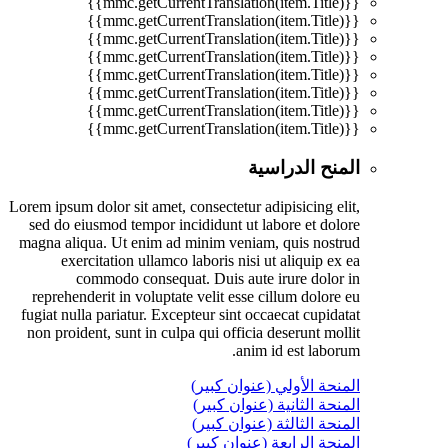
{{mmc.getCurrentTranslation(item.Title)}}
{{mmc.getCurrentTranslation(item.Title)}}
{{mmc.getCurrentTranslation(item.Title)}}
{{mmc.getCurrentTranslation(item.Title)}}
{{mmc.getCurrentTranslation(item.Title)}}
{{mmc.getCurrentTranslation(item.Title)}}
{{mmc.getCurrentTranslation(item.Title)}}
{{mmc.getCurrentTranslation(item.Title)}}
المنح الدراسية
Lorem ipsum dolor sit amet, consectetur adipisicing elit,
sed do eiusmod tempor incididunt ut labore et dolore
magna aliqua. Ut enim ad minim veniam, quis nostrud
exercitation ullamco laboris nisi ut aliquip ex ea
commodo consequat. Duis aute irure dolor in
reprehenderit in voluptate velit esse cillum dolore eu
fugiat nulla pariatur. Excepteur sint occaecat cupidatat
non proident, sunt in culpa qui officia deserunt mollit
anim id est laborum.
المنحة الأولي (عنوان كبير)
المنحة الثانية (عنوان كبير)
المنحة الثالثة (عنوان كبير)
المنحة الرابعة (عنوان كبير)