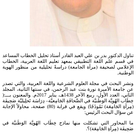
تناول الدكتور بدر بن علي العبد القادر أستاذ تحليل الخطاب المساعد
في قسم علم اللغة التطبيقي بمعهد تعليم اللغة العربية، الخطاب
الإعلامي لصحيفة (مرآة الجامعة) دراسةً تحليلية من منظور الهوية
الوطنية,
ونشر البحث في مجلة العلوم الشرعية واللغة العربية، والتي تصدر
عن جامعة الأميرة نورة بنت عبد الرحمن، في سنتها الثانية، المجلد
الثاني، العدد الأول، ربيع الآخر 1438هـ، يناير 2017م. والمعنون بـــ:(
خِطَاب الهُويَّة الوَطَنيَّة في الصَّحافَةِ الجَامِعيَّة– دِرَاسَة تَحلِيليَّة صَحِيفَة
(مِرآةِ الجَامِعَة) نَمُوذَجًا) ويقع في قرابة (80) صفحة، محاولاً الإجابة
عن سؤال البحث الرئيس:
ما المحاور التي تشكلت منها نماذج خِطَاب الهُويَّة الوَطَنيَّة في
صَحِيفَة (مِرآةِ الجَامِعَة)؟.