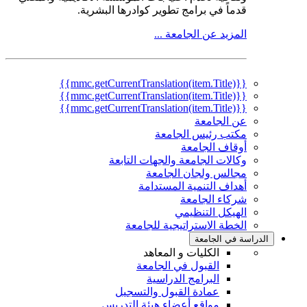
قدماً في برامج تطوير كوادرها البشرية.
المزيد عن الجامعة ...
{{mmc.getCurrentTranslation(item.Title)}}
{{mmc.getCurrentTranslation(item.Title)}}
{{mmc.getCurrentTranslation(item.Title)}}
عن الجامعة
مكتب رئيس الجامعة
أوقاف الجامعة
وكالات الجامعة والجهات التابعة
مجالس ولجان الجامعة
أهداف التنمية المستدامة
شركاء الجامعة
الهيكل التنظيمي
الخطة الاستراتيجية للجامعة
الدراسة في الجامعة
الكليات و المعاهد
القبول في الجامعة
البرامج الدراسية
عمادة القبول والتسجيل
مواقع أعضاء هيئة التدريس