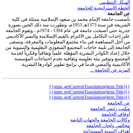
الهيكل التنظيمي
الخطة الاستراتيجية للجامعة
عن الجامعة
تأسست جامعة الإمام محمد بن سعود الإسلامية ممثلة في كلية
الشريعة في سنة 1373هـ 1953م، وتطورت منذ ذلك الحين بصورة
جذرية حتى أصبحت جامعة في عام 1394 - 1974م ، وتقوم الجامعة
على إحداث التكامل بين الالتزام بالقيم الإسلامية والتميز الأكاديمي
من أجل المساهمة في بناء مجتمع المعلومات والمعرفة، وتسعى
الجامعة إلى تلبية حاجات المجتمع السعودي التعليمية والتنموية من
خلال إعداد الكوادر البشرية المؤهلة علمياً وثقافياً وفكرياً لخدمة
المجتمع وتوفير بيئة تعليمية وثقافية تخدم احتياجات المؤسسة
الأكاديمية والمضي قدماً في برامج تطوير كوادرها البشرية.
المزيد عن الجامعة ...
{{mmc.getCurrentTranslation(item.Title)}}
{{mmc.getCurrentTranslation(item.Title)}}
{{mmc.getCurrentTranslation(item.Title)}}
عن الجامعة
مكتب رئيس الجامعة
أوقاف الجامعة
وكالات الجامعة والجهات التابعة
مجالس ولجان الجامعة
أهداف التنمية المستدامة