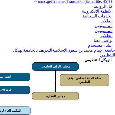
{{mmc.getTrimmedTranslation(item.Title, 45)}}
كل الروابط
الأنظمة الإلكترونية
الخدمات السحابية
الطلاب
المنسوبون
المنسوبون
الطلاب
تواصل معنا
انشاء مستخدم
جامعة الإمام محمد بن سعود الإسلامية
التعريف بالجامعة
الهيكل
التنظيمي
الهيكل التنظيمي
مجلس الوقف الجامعي
لجنة المر
الأمانة العامة لمجلس الوقف
الجامعي
لجنة الاس
مجلس النظارة
المكتب العام لرئ