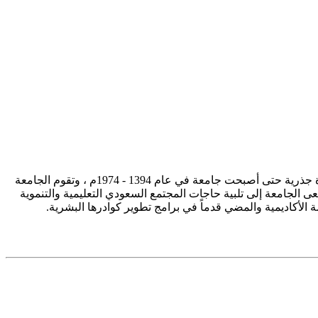
تأسست جامعة الإمام محمد بن سعود الإسلامية ممثلة في كلية الشريعة في سنة 1373هـ 1953م، وتطورت منذ ذلك الحين بصورة جذرية حتى أصبحت جامعة في عام 1394 - 1974م ، وتقوم الجامعة
ى الجامعة إلى تلبية حاجات المجتمع السعودي التعليمية والتنموية
سة الأكاديمية والمضي قدماً في برامج تطوير كوادرها البشرية.