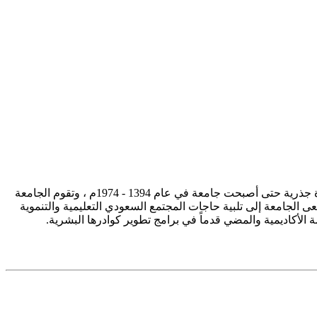
تأسست جامعة الإمام محمد بن سعود الإسلامية ممثلة في كلية الشريعة في سنة 1373هـ 1953م، وتطورت منذ ذلك الحين بصورة جذرية حتى أصبحت جامعة في عام 1394 - 1974م ، وتقوم الجامعة
ى الجامعة إلى تلبية حاجات المجتمع السعودي التعليمية والتنموية
سة الأكاديمية والمضي قدماً في برامج تطوير كوادرها البشرية.