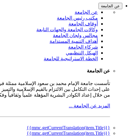
عن الجامعة
عن الجامعة
مكتب رئيس الجامعة
أوقاف الجامعة
وكالات الجامعة والجهات التابعة
مجالس ولجان الجامعة
أهداف التنمية المستدامة
شركاء الجامعة
الهيكل التنظيمي
الخطة الاستراتيجية للجامعة
عن الجامعة
على إحداث التكامل بين الالتزام بالقيم الإسلامية والتمي
من خلال إعداد الكوادر البشرية المؤهلة علمياً وثقافياً و
المزيد عن الجامعة ...
{{mmc.getCurrentTranslation(item.Title)}}
{{mmc.getCurrentTranslation(item.Title)}}