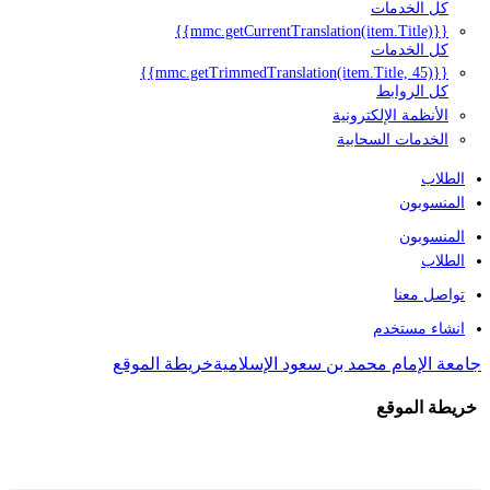
كل الخدمات
{{mmc.getCurrentTranslation(item.Title)}}
كل الخدمات
{{mmc.getTrimmedTranslation(item.Title, 45)}}
كل الروابط
الأنظمة الإلكترونية
الخدمات السحابية
الطلاب
المنسوبون
المنسوبون
الطلاب
تواصل معنا
انشاء مستخدم
جامعة الإمام محمد بن سعود الإسلامية
خريطة الموقع
خريطة الموقع