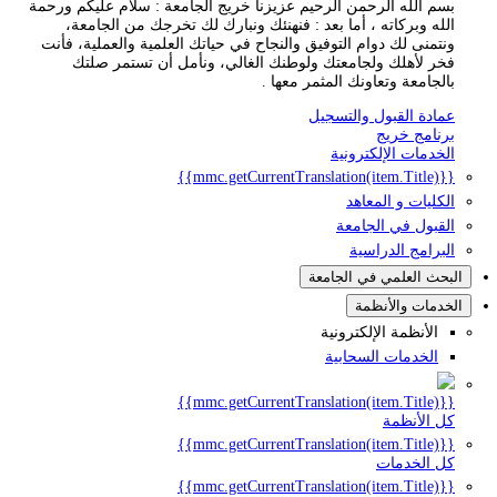
بسم الله الرحمن الرحيم عزيزنا خريج الجامعة : سلام عليكم ورحمة
الله وبركاته ، أما بعد : فنهنئك ونبارك لك تخرجك من الجامعة،
ونتمنى لك دوام التوفيق والنجاح في حياتك العلمية والعملية، فأنت
فخر لأهلك ولجامعتك ولوطنك الغالي، ونأمل أن تستمر صلتك
بالجامعة وتعاونك المثمر معها .
عمادة القبول والتسجيل
برنامج خريج
الخدمات الإلكترونية
{{mmc.getCurrentTranslation(item.Title)}}
الكليات و المعاهد
القبول في الجامعة
البرامج الدراسية
البحث العلمي في الجامعة
الخدمات والأنظمة
الأنظمة الإلكترونية
الخدمات السحابية
{{mmc.getCurrentTranslation(item.Title)}}
كل الأنظمة
{{mmc.getCurrentTranslation(item.Title)}}
كل الخدمات
{{mmc.getCurrentTranslation(item.Title)}}