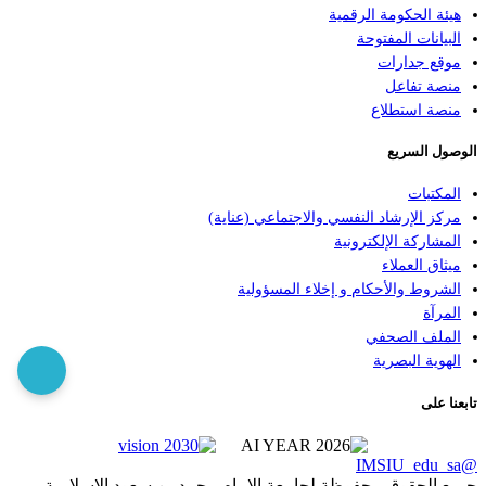
هيئة الحكومة الرقمية
البيانات المفتوحة
موقع جدارات
منصة تفاعل
منصة استطلاع
الوصول السريع
المكتبات
مركز الإرشاد النفسي والاجتماعي (عناية)
المشاركة الإلكترونية
ميثاق العملاء
الشروط والأحكام و إخلاء المسؤولية
المرآة
الملف الصحفي
الهوية البصرية
تابعنا على
@IMSIU_edu_sa
جميع الحقوق محفوظة لجامعة الإمام محمد بن سعود الإسلامية