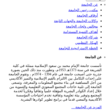
عن الجامعة
مكتب رئيس الجامعة
أوقاف الجامعة
وكالات الجامعة والجهات التابعة
مجالس ولجان الجامعة
أهداف التنمية المستدامة
شركاء الجامعة
الهيكل التنظيمي
الخطة الاستراتيجية للجامعة
عن الجامعة
تأسست جامعة الإمام محمد بن سعود الإسلامية ممثلة في كلية
الشريعة في سنة 1373هـ 1953م، وتطورت منذ ذلك الحين بصورة
جذرية حتى أصبحت جامعة في عام 1394 - 1974م ، وتقوم الجامعة
على إحداث التكامل بين الالتزام بالقيم الإسلامية والتميز الأكاديمي
من أجل المساهمة في بناء مجتمع المعلومات والمعرفة، وتسعى
الجامعة إلى تلبية حاجات المجتمع السعودي التعليمية والتنموية من
خلال إعداد الكوادر البشرية المؤهلة علمياً وثقافياً وفكرياً لخدمة
المجتمع وتوفير بيئة تعليمية وثقافية تخدم احتياجات المؤسسة
الأكاديمية والمضي قدماً في برامج تطوير كوادرها البشرية.
المزيد عن الجامعة ...