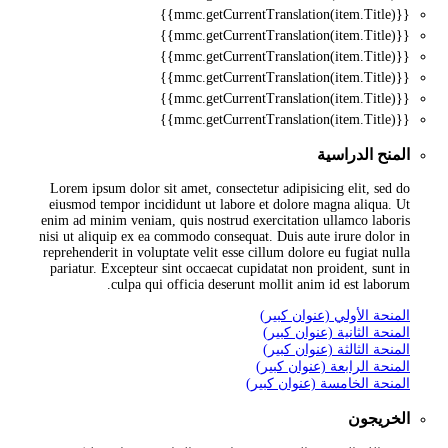
{{mmc.getCurrentTranslation(item.Title)}}
{{mmc.getCurrentTranslation(item.Title)}}
{{mmc.getCurrentTranslation(item.Title)}}
{{mmc.getCurrentTranslation(item.Title)}}
{{mmc.getCurrentTranslation(item.Title)}}
{{mmc.getCurrentTranslation(item.Title)}}
المنح الدراسية
Lorem ipsum dolor sit amet, consectetur adipisicing elit, sed do
eiusmod tempor incididunt ut labore et dolore magna aliqua. Ut
enim ad minim veniam, quis nostrud exercitation ullamco laboris
nisi ut aliquip ex ea commodo consequat. Duis aute irure dolor in
reprehenderit in voluptate velit esse cillum dolore eu fugiat nulla
pariatur. Excepteur sint occaecat cupidatat non proident, sunt in
culpa qui officia deserunt mollit anim id est laborum.
المنحة الأولي (عنوان كبير)
المنحة الثانية (عنوان كبير)
المنحة الثالثة (عنوان كبير)
المنحة الرابعة (عنوان كبير)
المنحة الخامسة (عنوان كبير)
الخريجون