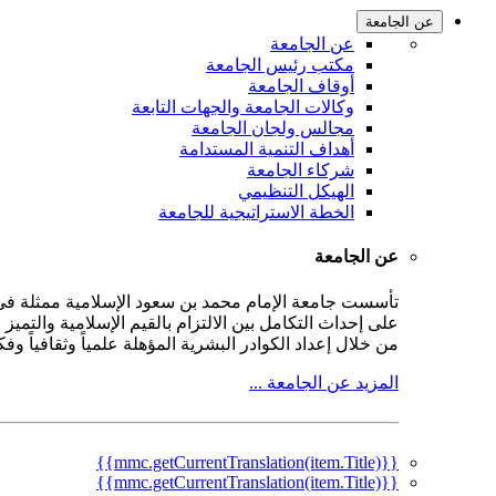
عن الجامعة
عن الجامعة
مكتب رئيس الجامعة
أوقاف الجامعة
وكالات الجامعة والجهات التابعة
مجالس ولجان الجامعة
أهداف التنمية المستدامة
شركاء الجامعة
الهيكل التنظيمي
الخطة الاستراتيجية للجامعة
عن الجامعة
على إحداث التكامل بين الالتزام بالقيم الإسلامية والتمي
من خلال إعداد الكوادر البشرية المؤهلة علمياً وثقافياً و
المزيد عن الجامعة ...
{{mmc.getCurrentTranslation(item.Title)}}
{{mmc.getCurrentTranslation(item.Title)}}