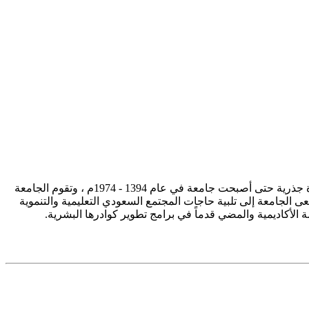
تأسست جامعة الإمام محمد بن سعود الإسلامية ممثلة في كلية الشريعة في سنة 1373هـ 1953م، وتطورت منذ ذلك الحين بصورة جذرية حتى أصبحت جامعة في عام 1394 - 1974م ، وتقوم الجامعة
ى الجامعة إلى تلبية حاجات المجتمع السعودي التعليمية والتنموية
سة الأكاديمية والمضي قدماً في برامج تطوير كوادرها البشرية.