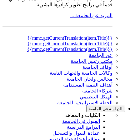
قدماً في برامج تطوير كوادرها البشرية.
المزيد عن الجامعة ...
{{mmc.getCurrentTranslation(item.Title)}}
{{mmc.getCurrentTranslation(item.Title)}}
{{mmc.getCurrentTranslation(item.Title)}}
عن الجامعة
مكتب رئيس الجامعة
أوقاف الجامعة
وكالات الجامعة والجهات التابعة
مجالس ولجان الجامعة
أهداف التنمية المستدامة
شركاء الجامعة
الهيكل التنظيمي
الخطة الاستراتيجية للجامعة
الدراسة في الجامعة
الكليات و المعاهد
القبول في الجامعة
البرامج الدراسية
عمادة القبول والتسجيل
مواقع أعضاء هيئة التدريس