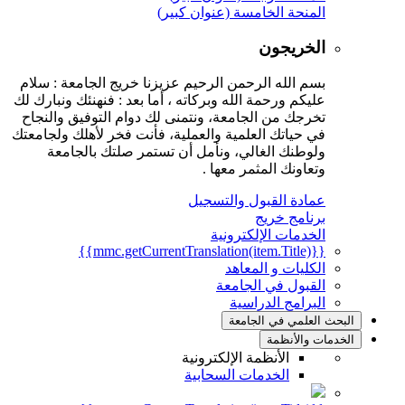
المنحة الخامسة (عنوان كبير)
الخريجون
بسم الله الرحمن الرحيم عزيزنا خريج الجامعة : سلام
عليكم ورحمة الله وبركاته ، أما بعد : فنهنئك ونبارك لك
تخرجك من الجامعة، ونتمنى لك دوام التوفيق والنجاح
في حياتك العلمية والعملية، فأنت فخر لأهلك ولجامعتك
ولوطنك الغالي، ونأمل أن تستمر صلتك بالجامعة
وتعاونك المثمر معها .
عمادة القبول والتسجيل
برنامج خريج
الخدمات الإلكترونية
{{mmc.getCurrentTranslation(item.Title)}}
الكليات و المعاهد
القبول في الجامعة
البرامج الدراسية
البحث العلمي في الجامعة
الخدمات والأنظمة
الأنظمة الإلكترونية
الخدمات السحابية