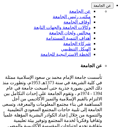
عن الجامعة
عن الجامعة
مكتب رئيس الجامعة
أوقاف الجامعة
وكالات الجامعة والجهات التابعة
مجالس ولجان الجامعة
أهداف التنمية المستدامة
شركاء الجامعة
الهيكل التنظيمي
الخطة الاستراتيجية للجامعة
عن الجامعة
تأسست جامعة الإمام محمد بن سعود الإسلامية ممثلة
في كلية الشريعة في سنة 1373هـ 1953م، وتطورت منذ
ذلك الحين بصورة جذرية حتى أصبحت جامعة في عام
1394 - 1974م ، وتقوم الجامعة على إحداث التكامل بين
الالتزام بالقيم الإسلامية والتميز الأكاديمي من أجل
المساهمة في بناء مجتمع المعلومات والمعرفة، وتسعى
الجامعة إلى تلبية حاجات المجتمع السعودي التعليمية
والتنموية من خلال إعداد الكوادر البشرية المؤهلة علمياً
وثقافياً وفكرياً لخدمة المجتمع وتوفير بيئة تعليمية
وثقافية تخدم احتياجات المؤسسة الأكاديمية والمضي