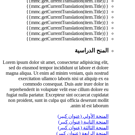
{{mmc.getCurrentTranslation(item.Title)}}
{{mmc.getCurrentTranslation(item.Title)}}
{{mmc.getCurrentTranslation(item.Title)}}
{{mmc.getCurrentTranslation(item.Title)}}
{{mmc.getCurrentTranslation(item.Title)}}
{{mmc.getCurrentTranslation(item.Title)}}
{{mmc.getCurrentTranslation(item.Title)}}
{{mmc.getCurrentTranslation(item.Title)}}
المنح الدراسية
Lorem ipsum dolor sit amet, consectetur adipisicing elit,
sed do eiusmod tempor incididunt ut labore et dolore
magna aliqua. Ut enim ad minim veniam, quis nostrud
exercitation ullamco laboris nisi ut aliquip ex ea
commodo consequat. Duis aute irure dolor in
reprehenderit in voluptate velit esse cillum dolore eu
fugiat nulla pariatur. Excepteur sint occaecat cupidatat
non proident, sunt in culpa qui officia deserunt mollit
anim id est laborum.
المنحة الأولي (عنوان كبير)
المنحة الثانية (عنوان كبير)
المنحة الثالثة (عنوان كبير)
المنحة الرابعة (عنوان كبير)