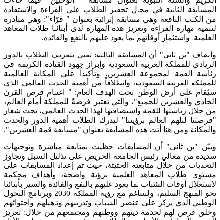
الكريم والسنة النبوية بعنوان مسابقة " الوحيين" فيما جاءت
المسابقة الثانية في مجال تحفيز الطلاب على القراءة والاستفادة
من الكتب النافعة وهي مسابقة إثرائية بعنوان " قرّاء": وهي مبادرة
لتنمية مهارة القراءة وتعزيز هذه المهارة لدى أبنائنا طلاب المعاهد
العلمية، واستثمار أوقاتهم بما يعود عليهم بالنفع والفائدة.
وأضاف "بن ثاني" أن المسابقة الثالثة: تعنى بتعريف الطلاب بالدور
الريادي للمملكة العربية السعودية وإبراز جهود القيادة الكريمة في
رئاسة القمة لمجموعة العشرين، وتأكيداً على المكانة العالمية
للمملكة العربية السعودية، وانطلاقاً من أهمية الحدث العالمي الذي
سيُقام على أرض الوطن تحت الهدف العام: " اغتنام فرص القرن
الحادي والعشرين للجميع"، والتي تعتبر فرصةً للمملكة أمام العالم،
من خلال رئاستها للقمة واستضافتها لهذا الحدث العالمي، تحت شعار
"فرصتنا لنلهم العالم برؤيتنا" ليدرك الطلاب أهمية الدور والحدث
والمكانة ومن هنا أتت هذه المسابقة بعنوان "مسابقة قمة العشرين".
وبيّن "بن ثاني" أن المسابقات حظيت بمتابعة مباشرة وتوجيهات
سديدة من معالي رئيس الجامعة الحريص على تذليل السبل وتجاوز
التحديات من خلال متابعته الحثيثة، حيث تم إعداد المسابقات على
مستوى طلاب المعاهد العلمية برؤية واضحة، وأهداف محكمة
لاستغلال أوقات الشباب بما يعود عليهم بالنفع والفائدة والسير بأبنائنا
نحو المنهج السليم، ولتتناغم مع رؤية المملكة 2030 وبرنامج التحول
الوطني الذي يركز على عنصر الشباب وتدريبهم وتأهيلهم واحتوائهم
وخلق فرص لهم لخدمة دينهم ووطنهم ومجتمعهم من خلال: تعزيز