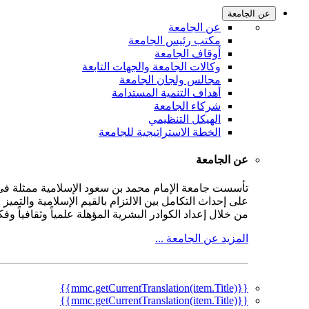
عن الجامعة
عن الجامعة
مكتب رئيس الجامعة
أوقاف الجامعة
وكالات الجامعة والجهات التابعة
مجالس ولجان الجامعة
أهداف التنمية المستدامة
شركاء الجامعة
الهيكل التنظيمي
الخطة الاستراتيجية للجامعة
عن الجامعة
على إحداث التكامل بين الالتزام بالقيم الإسلامية والتمي
من خلال إعداد الكوادر البشرية المؤهلة علمياً وثقافياً و
المزيد عن الجامعة ...
{{mmc.getCurrentTranslation(item.Title)}}
{{mmc.getCurrentTranslation(item.Title)}}