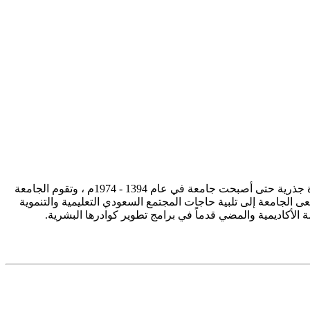
تأسست جامعة الإمام محمد بن سعود الإسلامية ممثلة في كلية الشريعة في سنة 1373هـ 1953م، وتطورت منذ ذلك الحين بصورة جذرية حتى أصبحت جامعة في عام 1394 - 1974م ، وتقوم الجامعة
ى الجامعة إلى تلبية حاجات المجتمع السعودي التعليمية والتنموية
سة الأكاديمية والمضي قدماً في برامج تطوير كوادرها البشرية.