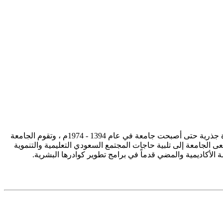
تأسست جامعة الإمام محمد بن سعود الإسلامية ممثلة في كلية الشريعة في سنة 1373هـ 1953م، وتطورت منذ ذلك الحين بصورة جذرية حتى أصبحت جامعة في عام 1394 - 1974م ، وتقوم الجامعة
ى الجامعة إلى تلبية حاجات المجتمع السعودي التعليمية والتنموية
سة الأكاديمية والمضي قدماً في برامج تطوير كوادرها البشرية.