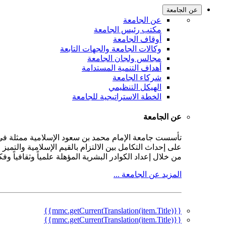
عن الجامعة
عن الجامعة
مكتب رئيس الجامعة
أوقاف الجامعة
وكالات الجامعة والجهات التابعة
مجالس ولجان الجامعة
أهداف التنمية المستدامة
شركاء الجامعة
الهيكل التنظيمي
الخطة الاستراتيجية للجامعة
عن الجامعة
على إحداث التكامل بين الالتزام بالقيم الإسلامية والتمي
من خلال إعداد الكوادر البشرية المؤهلة علمياً وثقافياً و
المزيد عن الجامعة ...
{{mmc.getCurrentTranslation(item.Title)}}
{{mmc.getCurrentTranslation(item.Title)}}