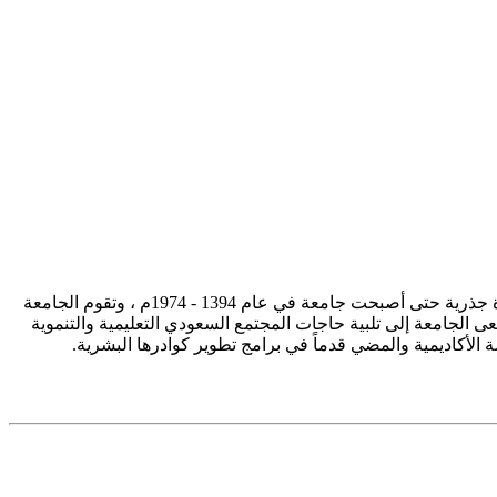
تأسست جامعة الإمام محمد بن سعود الإسلامية ممثلة في كلية الشريعة في سنة 1373هـ 1953م، وتطورت منذ ذلك الحين بصورة جذرية حتى أصبحت جامعة في عام 1394 - 1974م ، وتقوم الجامعة
ى الجامعة إلى تلبية حاجات المجتمع السعودي التعليمية والتنموية
سة الأكاديمية والمضي قدماً في برامج تطوير كوادرها البشرية.