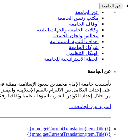
عن الجامعة
عن الجامعة
مكتب رئيس الجامعة
أوقاف الجامعة
وكالات الجامعة والجهات التابعة
مجالس ولجان الجامعة
أهداف التنمية المستدامة
شركاء الجامعة
الهيكل التنظيمي
الخطة الاستراتيجية للجامعة
عن الجامعة
على إحداث التكامل بين الالتزام بالقيم الإسلامية والتمي
من خلال إعداد الكوادر البشرية المؤهلة علمياً وثقافياً و
المزيد عن الجامعة ...
{{mmc.getCurrentTranslation(item.Title)}}
{{mmc.getCurrentTranslation(item.Title)}}