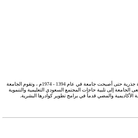
تأسست جامعة الإمام محمد بن سعود الإسلامية ممثلة في كلية الشريعة في سنة 1373هـ 1953م، وتطورت منذ ذلك الحين بصورة جذرية حتى أصبحت جامعة في عام 1394 - 1974م ، وتقوم الجامعة
ى الجامعة إلى تلبية حاجات المجتمع السعودي التعليمية والتنموية
سة الأكاديمية والمضي قدماً في برامج تطوير كوادرها البشرية.