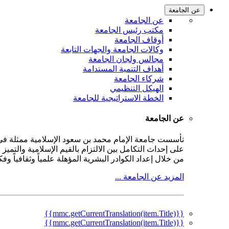
عن الجامعة
عن الجامعة
مكتب رئيس الجامعة
أوقاف الجامعة
وكالات الجامعة والجهات التابعة
مجالس ولجان الجامعة
أهداف التنمية المستدامة
شركاء الجامعة
الهيكل التنظيمي
الخطة الاستراتيجية للجامعة
عن الجامعة
على إحداث التكامل بين الالتزام بالقيم الإسلامية والتمي
من خلال إعداد الكوادر البشرية المؤهلة علمياً وثقافياً و
المزيد عن الجامعة ...
{{mmc.getCurrentTranslation(item.Title)}}
{{mmc.getCurrentTranslation(item.Title)}}