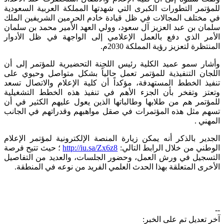
للمؤتمر التطورات الكبرى التي شهدتها المملكة العربية السعودية
في مختلف المجالات في ظل قيادة خادم الحرمين الشريفين الملك
سلمان بن عبد العزيز آل سعود، وولي العهد الأمير محمد بن سلمان
الأمر الذي دفع بالعمل الإعلامي إلى الواجهة في ظل الأدوار
المنتظرة لتعزيز رؤية المملكة 2030م.
وأشار سمو عميد الكلية رئيس اللجنة التحضيرية للمؤتمر إلى أن
اللجان التنفيذية للمؤتمر تعمل حالياً بشكل متواصل وحيوي على
تنفيذ الخطط المستهدفة، مؤكداً أن كلية الإعلام والاتصال تسعد
وتعتز وتفخر بأن الجزء الأهم في تنفيذ هذه الخطط التشغيلية
للمؤتمر هم من طلابها وطالباتها الذين يعول عليهم الكثير في أن
تسهم مثل هذه المؤتمرات في صقل مواهبهم وقدراتهم في الجانب
المهني .
الجدير بالذكر أنه يمكن زيارة المنصة الإلكترونية لمؤتمر الإعلام
الوطني من خلال الرابط التالي:
http://iu.sa/Zx6z8
؛ حيث تتيح فرصة
التسجيل في ورش العمل، وحضور الجلسات، والعديد من التفاصيل
الأخرى المتعلقة بهذا الحدث العلمي الفريد من نوعه في المنطقة.
--
آخر تعديل تم على الخبر: