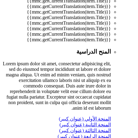
{{mmc.getCurrentTranslation(item.Title)}}
{{mmc.getCurrentTranslation(item.Title)}}
{{mmc.getCurrentTranslation(item.Title)}}
{{mmc.getCurrentTranslation(item.Title)}}
{{mmc.getCurrentTranslation(item.Title)}}
{{mmc.getCurrentTranslation(item.Title)}}
{{mmc.getCurrentTranslation(item.Title)}}
{{mmc.getCurrentTranslation(item.Title)}}
المنح الدراسية
Lorem ipsum dolor sit amet, consectetur adipisicing elit,
sed do eiusmod tempor incididunt ut labore et dolore
magna aliqua. Ut enim ad minim veniam, quis nostrud
exercitation ullamco laboris nisi ut aliquip ex ea
commodo consequat. Duis aute irure dolor in
reprehenderit in voluptate velit esse cillum dolore eu
fugiat nulla pariatur. Excepteur sint occaecat cupidatat
non proident, sunt in culpa qui officia deserunt mollit
anim id est laborum.
المنحة الأولي (عنوان كبير)
المنحة الثانية (عنوان كبير)
المنحة الثالثة (عنوان كبير)
المنحة الرابعة (عنوان كبير)