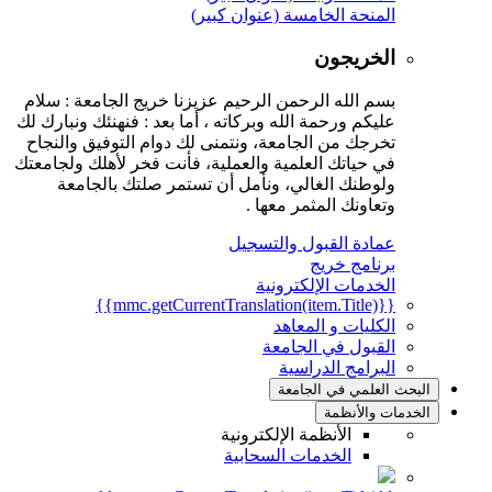
المنحة الخامسة (عنوان كبير)
الخريجون
بسم الله الرحمن الرحيم عزيزنا خريج الجامعة : سلام
عليكم ورحمة الله وبركاته ، أما بعد : فنهنئك ونبارك لك
تخرجك من الجامعة، ونتمنى لك دوام التوفيق والنجاح
في حياتك العلمية والعملية، فأنت فخر لأهلك ولجامعتك
ولوطنك الغالي، ونأمل أن تستمر صلتك بالجامعة
وتعاونك المثمر معها .
عمادة القبول والتسجيل
برنامج خريج
الخدمات الإلكترونية
{{mmc.getCurrentTranslation(item.Title)}}
الكليات و المعاهد
القبول في الجامعة
البرامج الدراسية
البحث العلمي في الجامعة
الخدمات والأنظمة
الأنظمة الإلكترونية
الخدمات السحابية