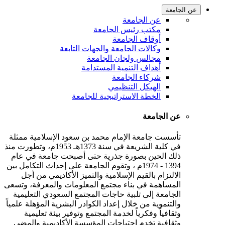
عن الجامعة
عن الجامعة
مكتب رئيس الجامعة
أوقاف الجامعة
وكالات الجامعة والجهات التابعة
مجالس ولجان الجامعة
أهداف التنمية المستدامة
شركاء الجامعة
الهيكل التنظيمي
الخطة الاستراتيجية للجامعة
عن الجامعة
تأسست جامعة الإمام محمد بن سعود الإسلامية ممثلة
في كلية الشريعة في سنة 1373هـ 1953م، وتطورت منذ
ذلك الحين بصورة جذرية حتى أصبحت جامعة في عام
1394 - 1974م ، وتقوم الجامعة على إحداث التكامل بين
الالتزام بالقيم الإسلامية والتميز الأكاديمي من أجل
المساهمة في بناء مجتمع المعلومات والمعرفة، وتسعى
الجامعة إلى تلبية حاجات المجتمع السعودي التعليمية
والتنموية من خلال إعداد الكوادر البشرية المؤهلة علمياً
وثقافياً وفكرياً لخدمة المجتمع وتوفير بيئة تعليمية
وثقافية تخدم احتياجات المؤسسة الأكاديمية والمضي