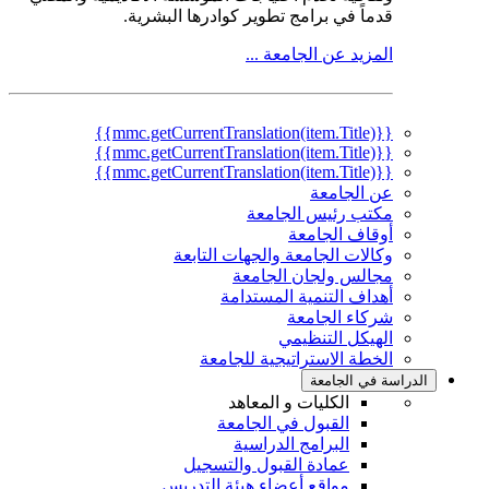
قدماً في برامج تطوير كوادرها البشرية.
المزيد عن الجامعة ...
{{mmc.getCurrentTranslation(item.Title)}}
{{mmc.getCurrentTranslation(item.Title)}}
{{mmc.getCurrentTranslation(item.Title)}}
عن الجامعة
مكتب رئيس الجامعة
أوقاف الجامعة
وكالات الجامعة والجهات التابعة
مجالس ولجان الجامعة
أهداف التنمية المستدامة
شركاء الجامعة
الهيكل التنظيمي
الخطة الاستراتيجية للجامعة
الدراسة في الجامعة
الكليات و المعاهد
القبول في الجامعة
البرامج الدراسية
عمادة القبول والتسجيل
مواقع أعضاء هيئة التدريس