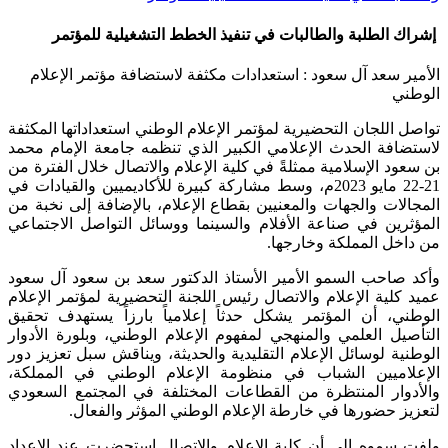
إشراك الطلبة والطالبات في تنفيذ الخطط التشغيلية للمؤتمر
الأمير سعد آل سعود : استعدادات مكثفة لاستضافة مؤتمر الإعلام
الوطني
تواصل اللجان التحضيرية لمؤتمر الإعلام الوطني استعداداتها المكثفة
لاستضافة الحدث الإعلامي الكبير الذي تنظمه جامعة الإمام محمد
بن سعود الإسلامية ممثلةً في كلية الإعلام والاتصال خلال الفترة من
21-22 مايو 2023م، وسط مشاركة كبيرة للأكاديميين والقيادات في
المجالات والجهات والمعنيين بقطاع الإعلام، بالإضافة إلى نخبة من
المؤثرين في صناعة الأفلام والسينما ووسائل التواصل الاجتماعي
من داخل المملكة وخارجها.
وأكد صاحب السمو الأمير الأستاذ الدكتور سعد بن سعود آل سعود
عميد كلية الإعلام والاتصال رئيس اللجنة التحضيرية لمؤتمر الإعلام
الوطني، أن المؤتمر يشكل حدثاً إعلامياً بارزاً يستهدف تحقيق
التأصيل العلمي والمنهجي لمفهوم الإعلام الوطني، وبلورة الأدوار
الوطنية لوسائل الإعلام التقليدية والحديثة، ويناقش سبل تعزيز دور
الإعلاميين الشباب في منظومة الإعلام الوطني في المملكة،
والأدوار المنتظرة من القطاعات المختلفة في المجتمع السعودي
لتعزيز حضورها في خارطة الإعلام الوطني المؤثر والفعال.
ولفت سموه إلى أن كلية الإعلام والاتصال استحضرت عند الاعداد