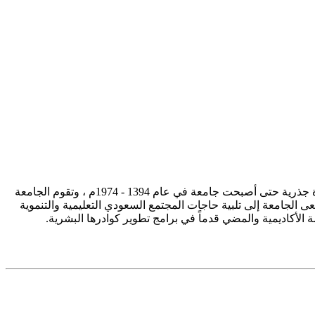
تأسست جامعة الإمام محمد بن سعود الإسلامية ممثلة في كلية الشريعة في سنة 1373هـ 1953م، وتطورت منذ ذلك الحين بصورة جذرية حتى أصبحت جامعة في عام 1394 - 1974م ، وتقوم الجامعة
ى الجامعة إلى تلبية حاجات المجتمع السعودي التعليمية والتنموية
سة الأكاديمية والمضي قدماً في برامج تطوير كوادرها البشرية.