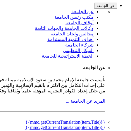
عن الجامعة
عن الجامعة
مكتب رئيس الجامعة
أوقاف الجامعة
وكالات الجامعة والجهات التابعة
مجالس ولجان الجامعة
أهداف التنمية المستدامة
شركاء الجامعة
الهيكل التنظيمي
الخطة الاستراتيجية للجامعة
عن الجامعة
على إحداث التكامل بين الالتزام بالقيم الإسلامية والتمي
من خلال إعداد الكوادر البشرية المؤهلة علمياً وثقافياً و
المزيد عن الجامعة ...
{{mmc.getCurrentTranslation(item.Title)}}
{{mmc.getCurrentTranslation(item.Title)}}