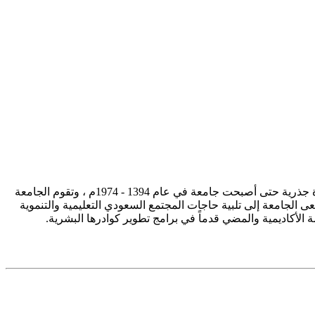
تأسست جامعة الإمام محمد بن سعود الإسلامية ممثلة في كلية الشريعة في سنة 1373هـ 1953م، وتطورت منذ ذلك الحين بصورة جذرية حتى أصبحت جامعة في عام 1394 - 1974م ، وتقوم الجامعة
ى الجامعة إلى تلبية حاجات المجتمع السعودي التعليمية والتنموية
سة الأكاديمية والمضي قدماً في برامج تطوير كوادرها البشرية.