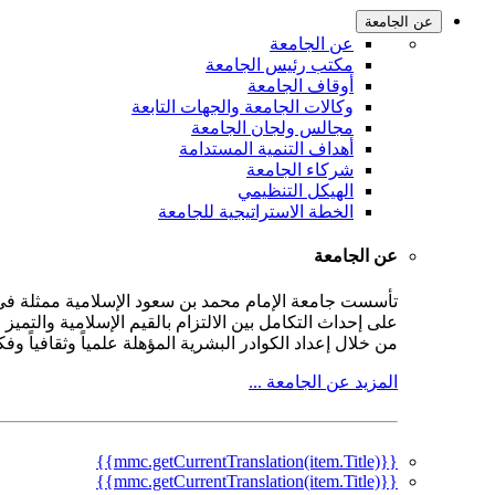
عن الجامعة
عن الجامعة
مكتب رئيس الجامعة
أوقاف الجامعة
وكالات الجامعة والجهات التابعة
مجالس ولجان الجامعة
أهداف التنمية المستدامة
شركاء الجامعة
الهيكل التنظيمي
الخطة الاستراتيجية للجامعة
عن الجامعة
على إحداث التكامل بين الالتزام بالقيم الإسلامية والتمي
من خلال إعداد الكوادر البشرية المؤهلة علمياً وثقافياً و
المزيد عن الجامعة ...
{{mmc.getCurrentTranslation(item.Title)}}
{{mmc.getCurrentTranslation(item.Title)}}