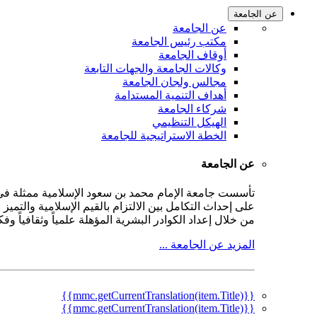
عن الجامعة
عن الجامعة
مكتب رئيس الجامعة
أوقاف الجامعة
وكالات الجامعة والجهات التابعة
مجالس ولجان الجامعة
أهداف التنمية المستدامة
شركاء الجامعة
الهيكل التنظيمي
الخطة الاستراتيجية للجامعة
عن الجامعة
على إحداث التكامل بين الالتزام بالقيم الإسلامية والتمي
من خلال إعداد الكوادر البشرية المؤهلة علمياً وثقافياً و
المزيد عن الجامعة ...
{{mmc.getCurrentTranslation(item.Title)}}
{{mmc.getCurrentTranslation(item.Title)}}