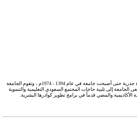
تأسست جامعة الإمام محمد بن سعود الإسلامية ممثلة في كلية الشريعة في سنة 1373هـ 1953م، وتطورت منذ ذلك الحين بصورة جذرية حتى أصبحت جامعة في عام 1394 - 1974م ، وتقوم الجامعة
ى الجامعة إلى تلبية حاجات المجتمع السعودي التعليمية والتنموية
سة الأكاديمية والمضي قدماً في برامج تطوير كوادرها البشرية.