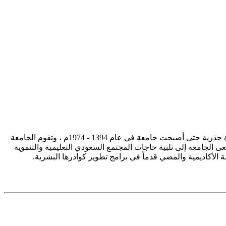
تأسست جامعة الإمام محمد بن سعود الإسلامية ممثلة في كلية الشريعة في سنة 1373هـ 1953م، وتطورت منذ ذلك الحين بصورة جذرية حتى أصبحت جامعة في عام 1394 - 1974م ، وتقوم الجامعة
ى الجامعة إلى تلبية حاجات المجتمع السعودي التعليمية والتنموية
سة الأكاديمية والمضي قدماً في برامج تطوير كوادرها البشرية.