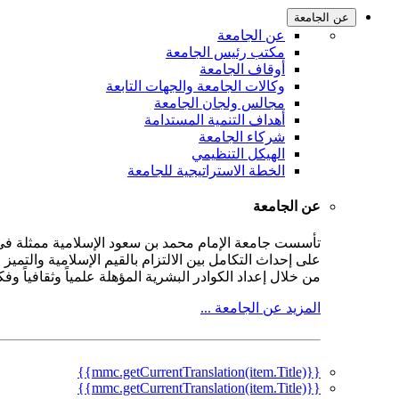
عن الجامعة
عن الجامعة
مكتب رئيس الجامعة
أوقاف الجامعة
وكالات الجامعة والجهات التابعة
مجالس ولجان الجامعة
أهداف التنمية المستدامة
شركاء الجامعة
الهيكل التنظيمي
الخطة الاستراتيجية للجامعة
عن الجامعة
على إحداث التكامل بين الالتزام بالقيم الإسلامية والتمي
من خلال إعداد الكوادر البشرية المؤهلة علمياً وثقافياً و
المزيد عن الجامعة ...
{{mmc.getCurrentTranslation(item.Title)}}
{{mmc.getCurrentTranslation(item.Title)}}