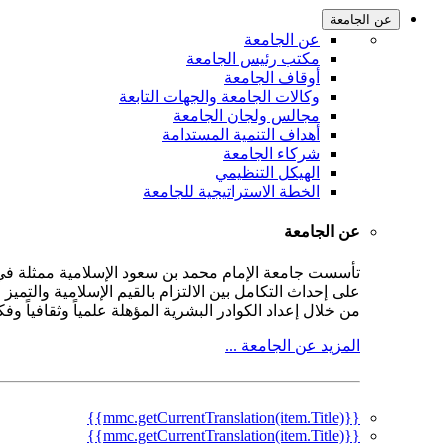
عن الجامعة
عن الجامعة
مكتب رئيس الجامعة
أوقاف الجامعة
وكالات الجامعة والجهات التابعة
مجالس ولجان الجامعة
أهداف التنمية المستدامة
شركاء الجامعة
الهيكل التنظيمي
الخطة الاستراتيجية للجامعة
عن الجامعة
على إحداث التكامل بين الالتزام بالقيم الإسلامية والتمي
من خلال إعداد الكوادر البشرية المؤهلة علمياً وثقافياً و
المزيد عن الجامعة ...
{{mmc.getCurrentTranslation(item.Title)}}
{{mmc.getCurrentTranslation(item.Title)}}