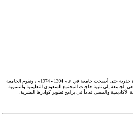
تأسست جامعة الإمام محمد بن سعود الإسلامية ممثلة في كلية الشريعة في سنة 1373هـ 1953م، وتطورت منذ ذلك الحين بصورة جذرية حتى أصبحت جامعة في عام 1394 - 1974م ، وتقوم الجامعة
ى الجامعة إلى تلبية حاجات المجتمع السعودي التعليمية والتنموية
سة الأكاديمية والمضي قدماً في برامج تطوير كوادرها البشرية.