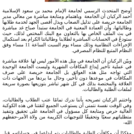
أوضح المتحدث الرسمي لجامعة الإمام محمد بن سعود الإسلامية
أحمد الركبان أن الجامعة وباهتمام ومتابعة مباشرة من معالي مدير
الجامعة حريصة على تذليل الصعاب وبذل أقصى الجهد لخدمة طلابها
وطالباتها، وأن العمادة المعنية في الجامعة ستبدأ صباح غد مباشرة
في بث الملف الخاص بها بالتعاون مع البنك المختص لذلك، حيث
ستودعُ في الحسابات المباشرة لطلابنا وطالباتنا الكرام بعد استكمال
الإجراءات النظامية وذلك مساء يوم السبت الساعة 11 مساء وفق
النظام المتبع للنظام المصرفي.
وبيّن الركبان أن الجامعة في مثل هذه الأمور ليس لها علاقة مباشرة
في عملية تأخير إيداع المكافآت الشهرية وليست الجامعة الوحيدة
التي تواجه مثل هذه العوائق بل الجامعة حريصة على صرف
المكافآت في موعدها دون تأخير، وحال ما يردها من الجهات ذات
العلاقة والمختصة بذلك في كل شهر تباشر بتوزيعها بصورة سريعة
لملفات الطلبة والطالبات.
واختتم الركبان تصريحه بأننا ندرك تمامًا عتب الطلاب والطالبات،
وفي الوقت نفسة نتمنى أن يستوعب الجميع لثقتنا في هذه الكوكبة
الغالية حرص ومتابعة كل مسؤول في الجامعة على تحقيق وتنفيذ
متطلباتهم سعيًا وتحقيقًا للتوجيهات الكريمة من ولاة الأمر-حفظهم
الله-
مؤكدًا أن مكافآت الطلبة والطالبات يتم إيداعها في حساباتهم قبل