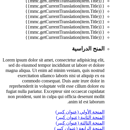
{{mmc.getCurrentTranslation(item.Title)}}
{{mmc.getCurrentTranslation(item.Title)}}
{{mmc.getCurrentTranslation(item.Title)}}
{{mmc.getCurrentTranslation(item.Title)}}
{{mmc.getCurrentTranslation(item.Title)}}
{{mmc.getCurrentTranslation(item.Title)}}
{{mmc.getCurrentTranslation(item.Title)}}
{{mmc.getCurrentTranslation(item.Title)}}
المنح الدراسية
Lorem ipsum dolor sit amet, consectetur adipisicing elit,
sed do eiusmod tempor incididunt ut labore et dolore
magna aliqua. Ut enim ad minim veniam, quis nostrud
exercitation ullamco laboris nisi ut aliquip ex ea
commodo consequat. Duis aute irure dolor in
reprehenderit in voluptate velit esse cillum dolore eu
fugiat nulla pariatur. Excepteur sint occaecat cupidatat
non proident, sunt in culpa qui officia deserunt mollit
anim id est laborum.
المنحة الأولي (عنوان كبير)
المنحة الثانية (عنوان كبير)
المنحة الثالثة (عنوان كبير)
المنحة الرابعة (عنوان كبير)