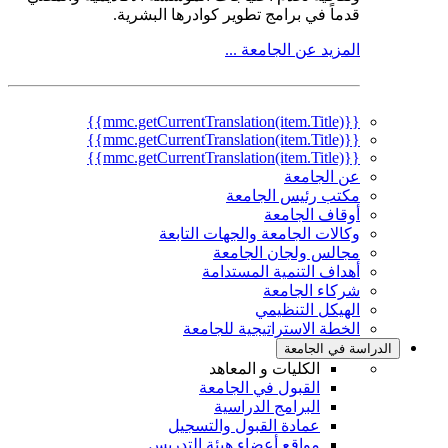
قدماً في برامج تطوير كوادرها البشرية.
المزيد عن الجامعة ...
{{mmc.getCurrentTranslation(item.Title)}}
{{mmc.getCurrentTranslation(item.Title)}}
{{mmc.getCurrentTranslation(item.Title)}}
عن الجامعة
مكتب رئيس الجامعة
أوقاف الجامعة
وكالات الجامعة والجهات التابعة
مجالس ولجان الجامعة
أهداف التنمية المستدامة
شركاء الجامعة
الهيكل التنظيمي
الخطة الاستراتيجية للجامعة
الدراسة في الجامعة
الكليات و المعاهد
القبول في الجامعة
البرامج الدراسية
عمادة القبول والتسجيل
مواقع أعضاء هيئة التدريس