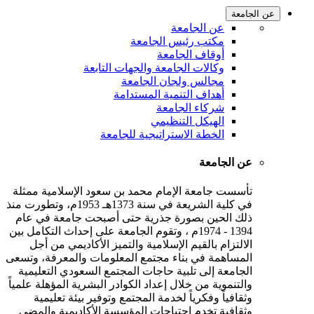
عن الجامعة
عن الجامعة
مكتب رئيس الجامعة
أوقاف الجامعة
وكالات الجامعة والجهات التابعة
مجالس ولجان الجامعة
أهداف التنمية المستدامة
شركاء الجامعة
الهيكل التنظيمي
الخطة الاستراتيجية للجامعة
عن الجامعة
تأسست جامعة الإمام محمد بن سعود الإسلامية ممثلة
في كلية الشريعة في سنة 1373هـ 1953م، وتطورت منذ
ذلك الحين بصورة جذرية حتى أصبحت جامعة في عام
1394 - 1974م ، وتقوم الجامعة على إحداث التكامل بين
الالتزام بالقيم الإسلامية والتميز الأكاديمي من أجل
المساهمة في بناء مجتمع المعلومات والمعرفة، وتسعى
الجامعة إلى تلبية حاجات المجتمع السعودي التعليمية
والتنموية من خلال إعداد الكوادر البشرية المؤهلة علمياً
وثقافياً وفكرياً لخدمة المجتمع وتوفير بيئة تعليمية
وثقافية تخدم احتياجات المؤسسة الأكاديمية والمضي