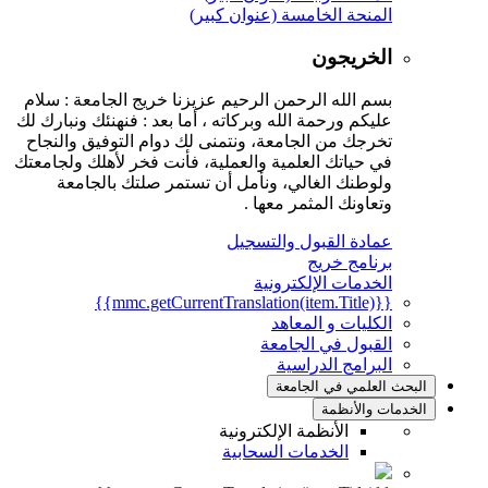
المنحة الخامسة (عنوان كبير)
الخريجون
بسم الله الرحمن الرحيم عزيزنا خريج الجامعة : سلام
عليكم ورحمة الله وبركاته ، أما بعد : فنهنئك ونبارك لك
تخرجك من الجامعة، ونتمنى لك دوام التوفيق والنجاح
في حياتك العلمية والعملية، فأنت فخر لأهلك ولجامعتك
ولوطنك الغالي، ونأمل أن تستمر صلتك بالجامعة
وتعاونك المثمر معها .
عمادة القبول والتسجيل
برنامج خريج
الخدمات الإلكترونية
{{mmc.getCurrentTranslation(item.Title)}}
الكليات و المعاهد
القبول في الجامعة
البرامج الدراسية
البحث العلمي في الجامعة
الخدمات والأنظمة
الأنظمة الإلكترونية
الخدمات السحابية