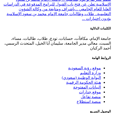
الإسلامية تعلن عن فتح باب القبول للبرامج المدفوعة في الدراسات
العليا للعام الجامعي ...
بإشراف ومتابعة من وكالة الشؤون
التعليمية.. طلاب وطالبات جامعة الإمام محمد بن سعود الإسلامية
يؤدون اختبارات ...
الكلمات الدلالية
جامعة الإمام، مكافآت، حسابات، تودع، طلاب، طالبات، مساء،
السبت، معالي مدير الجامعة، سليمان أبا الخيل، المتحدث الرسمي،
أحمد الركبان
الروابط الهامة
موقع رؤية السعودية
وزارة التعليم
البوابة الوطنية (سعودي)
هيئة الحكومة الرقمية
البيانات المفتوحة
موقع جدارات
منصة تفاعل
منصة استطلاع
الوصول السريع