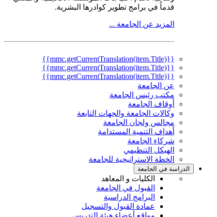
قدماً في برامج تطوير كوادرها البشرية.
المزيد عن الجامعة ...
{{mmc.getCurrentTranslation(item.Title)}}
{{mmc.getCurrentTranslation(item.Title)}}
{{mmc.getCurrentTranslation(item.Title)}}
عن الجامعة
مكتب رئيس الجامعة
أوقاف الجامعة
وكالات الجامعة والجهات التابعة
مجالس ولجان الجامعة
أهداف التنمية المستدامة
شركاء الجامعة
الهيكل التنظيمي
الخطة الاستراتيجية للجامعة
الدراسة في الجامعة
الكليات و المعاهد
القبول في الجامعة
البرامج الدراسية
عمادة القبول والتسجيل
مواقع أعضاء هيئة التدريس