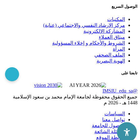
الوصول السريع
المكتبات
مركز الإرشاد النفسي والاجتماعي (عناية)
المشاركة الإلكترونية
ميثاق العملاء
الشروط والأحكام و إخلاء المسؤولية
المرآة
الملف الصحفي
الهوية البصرية
تابعنا على
@IMSIU_edu_sa
جميع الحقوق محفوظة لجامعة الإمام محمد بن سعود الإسلامية
1448 هـ -
2026 م
السياسات
تواصل معنا
الوصول للجامعة
الاسئلة الشائعة
خريطة الموقع