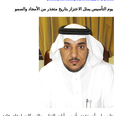
يوم التأسيس يمثل الاعتزاز بتاريخ متجذر من الأمجاد والسمو
يطيب لي أن نتقدم بأسمى آيات التهاني والتبريكات لمقام خادم