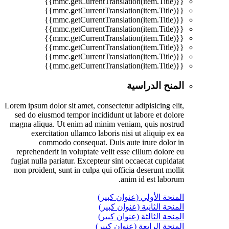
{{mmc.getCurrentTranslation(item.Title)}}
{{mmc.getCurrentTranslation(item.Title)}}
{{mmc.getCurrentTranslation(item.Title)}}
{{mmc.getCurrentTranslation(item.Title)}}
{{mmc.getCurrentTranslation(item.Title)}}
{{mmc.getCurrentTranslation(item.Title)}}
{{mmc.getCurrentTranslation(item.Title)}}
{{mmc.getCurrentTranslation(item.Title)}}
المنح الدراسية
Lorem ipsum dolor sit amet, consectetur adipisicing elit,
sed do eiusmod tempor incididunt ut labore et dolore
magna aliqua. Ut enim ad minim veniam, quis nostrud
exercitation ullamco laboris nisi ut aliquip ex ea
commodo consequat. Duis aute irure dolor in
reprehenderit in voluptate velit esse cillum dolore eu
fugiat nulla pariatur. Excepteur sint occaecat cupidatat
non proident, sunt in culpa qui officia deserunt mollit
anim id est laborum.
المنحة الأولي (عنوان كبير)
المنحة الثانية (عنوان كبير)
المنحة الثالثة (عنوان كبير)
المنحة الرابعة (عنوان كبير)