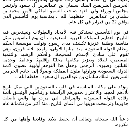
الحرمين الشريفين الملك سلمان بن عبدالعزيز آل سعود ولرئيس
مجلس الوزراء ولي العهد صاحب السمو الملكي الأمير محمد بن
سلمان بن عبدالعزيز - حفظهما الله -، بمناسبة يوم التأسيس الذي
يوافق 22 من فبراير في كل عام.
في يوم التأسيس نستذكر فيه الأمجاد والبطولات ونستعرض فيه
التاريخ العظيم للمملكة العربية السعودية ، أن يوم التأسيس تمثل
مناسبة وطنية عزيزة تكشف مدى رسوخ وثوابت مؤسسة الحكم
ونظام الدولة السعودية منذ لبناتها الأولى، ولمدة ثلاثة قرون، وهي
تقوم على مبادئ الإسلام الصحيحة، والحكم الرشيد والتنمية
المستمرة للبلاد وتعزيز مكانتها محليًا وإقليميًا وعالميًا وخدمة
القبلتين وضيوف الرحمن وجعل هذا التوجه أولوية قصوى لأئمة
الدولة السعودية وتوارثها ملوك المملكة وصولًا إلى خادم الحرمين
الشريفين الملك سلمان بن عبدالعزيز آل سعود - حفظه الله -.
ونؤكد على مكانة المناسبة في قلوب السعوديين التي تمثل تاريخ
بلادهم المجيد والاعتزاز بجذورهم الراسخة وارتباطهم الوثيــق بأئمة
وقادة الدولة السعودية والمراحل التي مرت بها والتي تأصلت
جذورها وترسخت هويتها في أعماق التاريخ، منذ أكثر من ثلاثمائة عام
.
داعياً الله سبحانه وتعالى أن يحفظ بلادنا وقادتنا وأهلها من كل
مكروه.