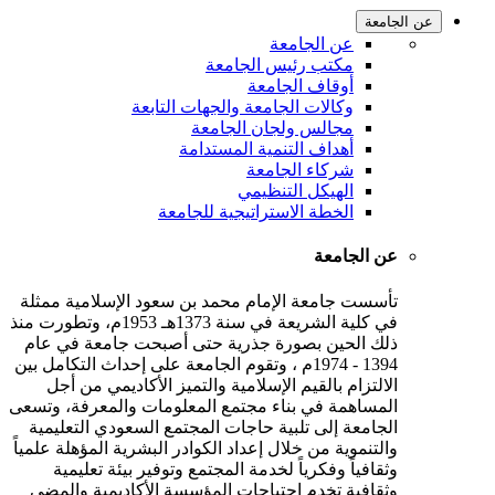
عن الجامعة
عن الجامعة
مكتب رئيس الجامعة
أوقاف الجامعة
وكالات الجامعة والجهات التابعة
مجالس ولجان الجامعة
أهداف التنمية المستدامة
شركاء الجامعة
الهيكل التنظيمي
الخطة الاستراتيجية للجامعة
عن الجامعة
تأسست جامعة الإمام محمد بن سعود الإسلامية ممثلة
في كلية الشريعة في سنة 1373هـ 1953م، وتطورت منذ
ذلك الحين بصورة جذرية حتى أصبحت جامعة في عام
1394 - 1974م ، وتقوم الجامعة على إحداث التكامل بين
الالتزام بالقيم الإسلامية والتميز الأكاديمي من أجل
المساهمة في بناء مجتمع المعلومات والمعرفة، وتسعى
الجامعة إلى تلبية حاجات المجتمع السعودي التعليمية
والتنموية من خلال إعداد الكوادر البشرية المؤهلة علمياً
وثقافياً وفكرياً لخدمة المجتمع وتوفير بيئة تعليمية
وثقافية تخدم احتياجات المؤسسة الأكاديمية والمضي