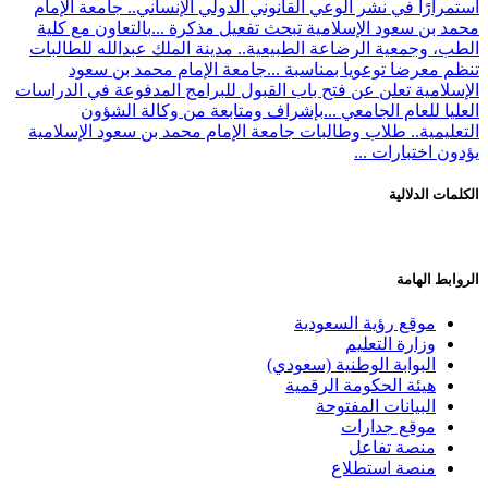
استمرارًا في نشر الوعي القانوني الدولي الإنساني.. جامعة الإمام
محمد بن سعود الإسلامية تبحث تفعيل مذكرة ...
بالتعاون مع كلية
الطب، وجمعية الرضاعة الطبيعية.. مدينة الملك عبدالله للطالبات
تنظم معرضا توعويا بمناسبة ...
جامعة الإمام محمد بن سعود
الإسلامية تعلن عن فتح باب القبول للبرامج المدفوعة في الدراسات
العليا للعام الجامعي ...
بإشراف ومتابعة من وكالة الشؤون
التعليمية.. طلاب وطالبات جامعة الإمام محمد بن سعود الإسلامية
يؤدون اختبارات ...
الكلمات الدلالية
الروابط الهامة
موقع رؤية السعودية
وزارة التعليم
البوابة الوطنية (سعودي)
هيئة الحكومة الرقمية
البيانات المفتوحة
موقع جدارات
منصة تفاعل
منصة استطلاع