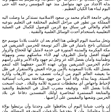
بذله الأجداد من جهد متواصل منذ عهد المؤسس رحمه الله حتى
اليوم لبناء هذا الكيان العظيم .
وفي جامعة الامام محمد بن سعود الاسلامية نستذكر ما وصلت اليه
المملكة من تطور في مراحل التعليم المختلفة في التعليم بنوعيه
العام والعالي في سباق مع الزمن للوصول للكمال في العملية
التعليمية باستخدام أحدث الوسائل العلمية والتقنية .
وتحل مناسبة اليوم الوطني هذا العام بعد ان عاشت بلادنا موسم حج
استثنائي ناجح بامتياز في ظل أكبر توسعة للحرمين الشريفين في
مكة المكرمة والمدينة المنورة في خدمة لامثيل لها للحجاج والزوار
لتهيئة أفضل وأمثل الظروف لهم لأداء مناسكهم بيسر وسهولة
وطمأنينة وأمان بفضل الله عز وجل ثم جهود ولاة الأمر وعلى رأسهم
خادم الحرمين الشريفين وولي عهده الأمين حفظهما الله لتنعم
بفضل الله بلادنا السعودية بالأمن ورخاء العيش والاستقرار في ظل
ما يعيشه العالم اليوم من أزمات تعصف به من الارهاب وآثاره
السيئة, وبما يبذله ولاة أمرنا من جهود متلاحقة بضربات استباقية
لإحباط واجهاض أي مخططات تدميرية للأمة وللبلاد , حيث أصبحت
بلادنا بفضل الله وتوفيقه مضرب المثل في التخطيط والتنفيذ
والمتابعة المستمرة لمحاصرة اولئك المفسدين دفاعا عن بلاد
الحرمين وشعبها والمقيمين على أراضيها .
إن واجب شبابنا اليوم أن يحافظوا على وحدتنا وأن يرتبطوا بولاة
أمرنا وعلمائنا, وأن لا ينخدعوا بالدعوات المنحرفة المضللة, وأن