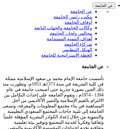
عن الجامعة
عن الجامعة
مكتب رئيس الجامعة
أوقاف الجامعة
وكالات الجامعة والجهات التابعة
مجالس ولجان الجامعة
أهداف التنمية المستدامة
شركاء الجامعة
الهيكل التنظيمي
الخطة الاستراتيجية للجامعة
عن الجامعة
تأسست جامعة الإمام محمد بن سعود الإسلامية ممثلة
في كلية الشريعة في سنة 1373هـ 1953م، وتطورت منذ
ذلك الحين بصورة جذرية حتى أصبحت جامعة في عام
1394 - 1974م ، وتقوم الجامعة على إحداث التكامل بين
الالتزام بالقيم الإسلامية والتميز الأكاديمي من أجل
المساهمة في بناء مجتمع المعلومات والمعرفة، وتسعى
الجامعة إلى تلبية حاجات المجتمع السعودي التعليمية
والتنموية من خلال إعداد الكوادر البشرية المؤهلة علمياً
وثقافياً وفكرياً لخدمة المجتمع وتوفير بيئة تعليمية
وثقافية تخدم احتياجات المؤسسة الأكاديمية والمضي