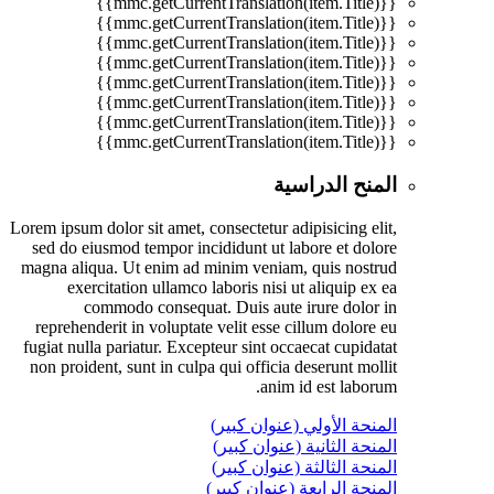
{{mmc.getCurrentTranslation(item.Title)}}
{{mmc.getCurrentTranslation(item.Title)}}
{{mmc.getCurrentTranslation(item.Title)}}
{{mmc.getCurrentTranslation(item.Title)}}
{{mmc.getCurrentTranslation(item.Title)}}
{{mmc.getCurrentTranslation(item.Title)}}
{{mmc.getCurrentTranslation(item.Title)}}
{{mmc.getCurrentTranslation(item.Title)}}
المنح الدراسية
Lorem ipsum dolor sit amet, consectetur adipisicing elit,
sed do eiusmod tempor incididunt ut labore et dolore
magna aliqua. Ut enim ad minim veniam, quis nostrud
exercitation ullamco laboris nisi ut aliquip ex ea
commodo consequat. Duis aute irure dolor in
reprehenderit in voluptate velit esse cillum dolore eu
fugiat nulla pariatur. Excepteur sint occaecat cupidatat
non proident, sunt in culpa qui officia deserunt mollit
anim id est laborum.
المنحة الأولي (عنوان كبير)
المنحة الثانية (عنوان كبير)
المنحة الثالثة (عنوان كبير)
المنحة الرابعة (عنوان كبير)