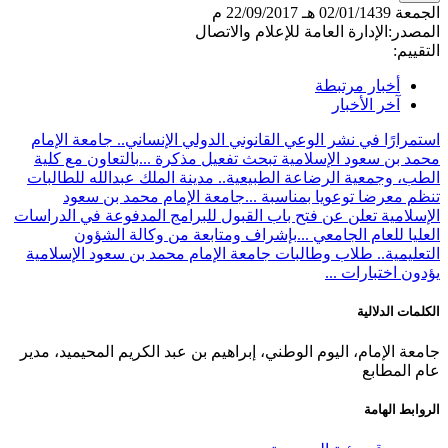
الجمعة
02/01/1439 هـ
22/09/2017 م
المصدر:
الإدارة العامة للإعلام والاتصال
التقييم:
أخبار مرتبطة
آخر الأخبار
استمرارًا في نشر الوعي القانوني الدولي الإنساني.. جامعة الإمام
محمد بن سعود الإسلامية تبحث تفعيل مذكرة ...
بالتعاون مع كلية
الطب، وجمعية الرضاعة الطبيعية.. مدينة الملك عبدالله للطالبات
تنظم معرضا توعويا بمناسبة ...
جامعة الإمام محمد بن سعود
الإسلامية تعلن عن فتح باب القبول للبرامج المدفوعة في الدراسات
العليا للعام الجامعي ...
بإشراف ومتابعة من وكالة الشؤون
التعليمية.. طلاب وطالبات جامعة الإمام محمد بن سعود الإسلامية
يؤدون اختبارات ...
الكلمات الدلالية
جامعة الإمام، اليوم الوطني، إبراهيم بن عبد الكريم المحيميد، مدير
عام المطابع
الروابط الهامة