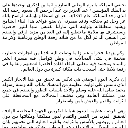
تحتفي المملكة باليوم الوطني السابع والثمانين لذكرى توحيدها على
يد الملك المؤسس / عبد العزيز بن عبد الرحمن آل سعود رحمه الله
الذي وحد المملكة عام 1351هـ بعد ان استطاع بإيمانه الراسخ بالله
عز وجل ثم بحنكته ونافذ بصيرته أن يضع قواعد هذا البناء الشامخ
ويشيد منطلقاته وثوابته التي مازلنا نقتبس منها لتنير حاضرنا
ونستشرف بها ملامح ما نتطلع إليه في الغد من مزيد الرقي والتقدم
في السعي الدائم لكل ما من شأنه رفعة الوطن ورفاهية وكرامة
المواطن .
وكم يزيدنا فخرا واعتزازا ما وصلت اليه بلادنا من انجازات حضارية
ضخمة في شتى المجالات في وطن تتواصل فيه مسيرة الخير
والنماء وتتجسد فيه معاني الوفاء لقادة أخلصوا لشعبهم وتفانوا في
رفعة بلادنا حتى أصبحت ذات مكانة كبيرة بين دول العالم .
إن ذكرى اليوم الوطني هي تذكير بما تحقق من هذا الانجاز الكبير
الذي تأسس على ثوابت عظيمة من التمسك بكتاب الله وسنة رسوله
محمد صلى الله عليه وسلم والأخذ بأسباب التطور والتقدم في جميع
مدن مملكتنا الغالية وفي مختلف المجالات مع المحافظة على
الثوابت والقيم والعيش بأمن واستقرار .
وهي فرصة عظيمة لدعوة شبابنا لتكريس الجهود المخلصة الهادفة
لتحقيق المزيد من التميز والتقدم لدور مملكتنا ومكانتها بين دول
العالم , وربطهم بالأسس والثوابت والقيم العالية التي تحميهم بإذن
الله من الضلال أو الانحراف عن الصواب, وتذكيرهم بماضيهم وما