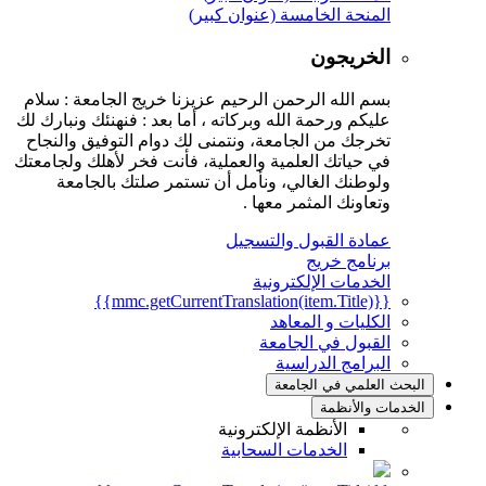
المنحة الخامسة (عنوان كبير)
الخريجون
بسم الله الرحمن الرحيم عزيزنا خريج الجامعة : سلام
عليكم ورحمة الله وبركاته ، أما بعد : فنهنئك ونبارك لك
تخرجك من الجامعة، ونتمنى لك دوام التوفيق والنجاح
في حياتك العلمية والعملية، فأنت فخر لأهلك ولجامعتك
ولوطنك الغالي، ونأمل أن تستمر صلتك بالجامعة
وتعاونك المثمر معها .
عمادة القبول والتسجيل
برنامج خريج
الخدمات الإلكترونية
{{mmc.getCurrentTranslation(item.Title)}}
الكليات و المعاهد
القبول في الجامعة
البرامج الدراسية
البحث العلمي في الجامعة
الخدمات والأنظمة
الأنظمة الإلكترونية
الخدمات السحابية