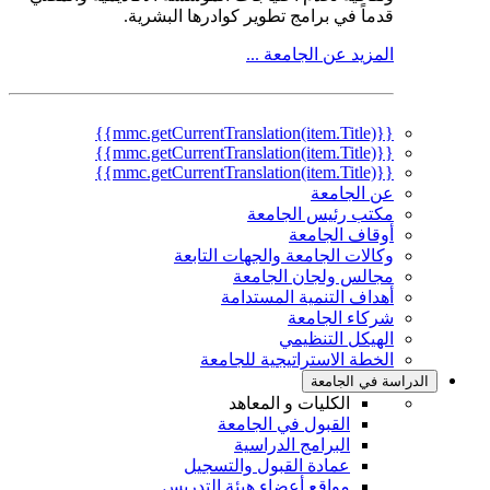
قدماً في برامج تطوير كوادرها البشرية.
المزيد عن الجامعة ...
{{mmc.getCurrentTranslation(item.Title)}}
{{mmc.getCurrentTranslation(item.Title)}}
{{mmc.getCurrentTranslation(item.Title)}}
عن الجامعة
مكتب رئيس الجامعة
أوقاف الجامعة
وكالات الجامعة والجهات التابعة
مجالس ولجان الجامعة
أهداف التنمية المستدامة
شركاء الجامعة
الهيكل التنظيمي
الخطة الاستراتيجية للجامعة
الدراسة في الجامعة
الكليات و المعاهد
القبول في الجامعة
البرامج الدراسية
عمادة القبول والتسجيل
مواقع أعضاء هيئة التدريس