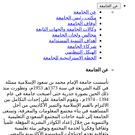
عن الجامعة
عن الجامعة
مكتب رئيس الجامعة
أوقاف الجامعة
وكالات الجامعة والجهات التابعة
مجالس ولجان الجامعة
أهداف التنمية المستدامة
شركاء الجامعة
الهيكل التنظيمي
الخطة الاستراتيجية للجامعة
عن الجامعة
تأسست جامعة الإمام محمد بن سعود الإسلامية ممثلة
في كلية الشريعة في سنة 1373هـ 1953م، وتطورت منذ
ذلك الحين بصورة جذرية حتى أصبحت جامعة في عام
1394 - 1974م ، وتقوم الجامعة على إحداث التكامل بين
الالتزام بالقيم الإسلامية والتميز الأكاديمي من أجل
المساهمة في بناء مجتمع المعلومات والمعرفة، وتسعى
الجامعة إلى تلبية حاجات المجتمع السعودي التعليمية
والتنموية من خلال إعداد الكوادر البشرية المؤهلة علمياً
وثقافياً وفكرياً لخدمة المجتمع وتوفير بيئة تعليمية
وثقافية تخدم احتياجات المؤسسة الأكاديمية والمضي