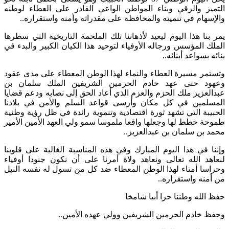
التميز والرقي وبناء المواطن الواعي القادر على العطاء لوطنه
والإسهام في تنميته والمحافظة على مقدراته وأمنه واستقراره..
يمر بنا هذا اليوم ليعيد لأذهاننا تلك الملحمة التاريخية التي سطرها
الملك المؤسس ورجاله الأوفياء لتوحيد هذا الكيان الكبير والبدء في
بنائه بسواعد أبنائه..
وتستمر مسيرة العطاء والنماء لهذا الوطن المعطاء على مدى عقود
وعهود حتى عهد خادم الحرمين الشريفين الملك سلمان بن
عبدالعزيز ملك الحزم والعزم الذي أعاد الحق إلى نصابه ودعم قضايا
المسلمين في كل مكان وأرسى قواعد السلم والأمن في بلادنا
الحبيبة التي تشهد ثورة اقتصادية وتنموية رائدة في ظل رؤية وطنية
طموحة خطط لها وجعلها واقعا ملموسا سمو ولي العهد الأمين الأمير
محمد بن سلمان بن عبدالعزيز..
وإننا في هذا اليوم المبارك وفي هذه المناسبة الغالية على قلوبنا
لنعاهد الله تعالى ونعاهد ولاة أمرنا على أن نكون جنودا أوفياء
وحراسا أمتاء لهذا الوطن المعطاء ضد كل من تسول له نفسه النيل
من أمنه واستقراره..
حفظ الله وطننا حرا أبيا شامخا
وحفظ خادم الحرمين الشريفين وولي عهده الأمين..