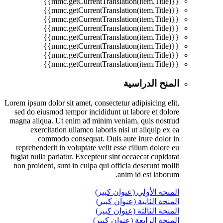
{{mmc.getCurrentTranslation(item.Title)}}
{{mmc.getCurrentTranslation(item.Title)}}
{{mmc.getCurrentTranslation(item.Title)}}
{{mmc.getCurrentTranslation(item.Title)}}
{{mmc.getCurrentTranslation(item.Title)}}
{{mmc.getCurrentTranslation(item.Title)}}
{{mmc.getCurrentTranslation(item.Title)}}
{{mmc.getCurrentTranslation(item.Title)}}
المنح الدراسية
Lorem ipsum dolor sit amet, consectetur adipisicing elit,
sed do eiusmod tempor incididunt ut labore et dolore
magna aliqua. Ut enim ad minim veniam, quis nostrud
exercitation ullamco laboris nisi ut aliquip ex ea
commodo consequat. Duis aute irure dolor in
reprehenderit in voluptate velit esse cillum dolore eu
fugiat nulla pariatur. Excepteur sint occaecat cupidatat
non proident, sunt in culpa qui officia deserunt mollit
anim id est laborum.
المنحة الأولي (عنوان كبير)
المنحة الثانية (عنوان كبير)
المنحة الثالثة (عنوان كبير)
المنحة الرابعة (عنوان كبير)