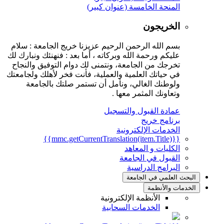
المنحة الخامسة (عنوان كبير)
الخريجون
بسم الله الرحمن الرحيم عزيزنا خريج الجامعة : سلام
عليكم ورحمة الله وبركاته ، أما بعد : فنهنئك ونبارك لك
تخرجك من الجامعة، ونتمنى لك دوام التوفيق والنجاح
في حياتك العلمية والعملية، فأنت فخر لأهلك ولجامعتك
ولوطنك الغالي، ونأمل أن تستمر صلتك بالجامعة
وتعاونك المثمر معها .
عمادة القبول والتسجيل
برنامج خريج
الخدمات الإلكترونية
{{mmc.getCurrentTranslation(item.Title)}}
الكليات و المعاهد
القبول في الجامعة
البرامج الدراسية
البحث العلمي في الجامعة
الخدمات والأنظمة
الأنظمة الإلكترونية
الخدمات السحابية