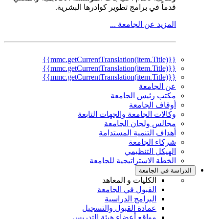
قدماً في برامج تطوير كوادرها البشرية.
المزيد عن الجامعة ...
{{mmc.getCurrentTranslation(item.Title)}}
{{mmc.getCurrentTranslation(item.Title)}}
{{mmc.getCurrentTranslation(item.Title)}}
عن الجامعة
مكتب رئيس الجامعة
أوقاف الجامعة
وكالات الجامعة والجهات التابعة
مجالس ولجان الجامعة
أهداف التنمية المستدامة
شركاء الجامعة
الهيكل التنظيمي
الخطة الاستراتيجية للجامعة
الدراسة في الجامعة
الكليات و المعاهد
القبول في الجامعة
البرامج الدراسية
عمادة القبول والتسجيل
مواقع أعضاء هيئة التدريس