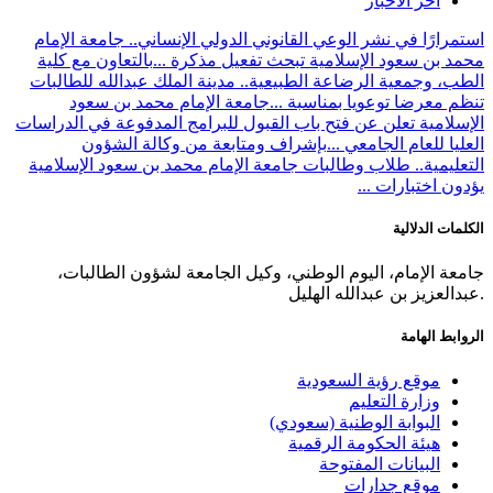
آخر الأخبار
استمرارًا في نشر الوعي القانوني الدولي الإنساني.. جامعة الإمام
محمد بن سعود الإسلامية تبحث تفعيل مذكرة ...
بالتعاون مع كلية
الطب، وجمعية الرضاعة الطبيعية.. مدينة الملك عبدالله للطالبات
تنظم معرضا توعويا بمناسبة ...
جامعة الإمام محمد بن سعود
الإسلامية تعلن عن فتح باب القبول للبرامج المدفوعة في الدراسات
العليا للعام الجامعي ...
بإشراف ومتابعة من وكالة الشؤون
التعليمية.. طلاب وطالبات جامعة الإمام محمد بن سعود الإسلامية
يؤدون اختبارات ...
الكلمات الدلالية
جامعة الإمام، اليوم الوطني، وكيل الجامعة لشؤون الطالبات،
.عبدالعزيز بن عبدالله الهليل
الروابط الهامة
موقع رؤية السعودية
وزارة التعليم
البوابة الوطنية (سعودي)
هيئة الحكومة الرقمية
البيانات المفتوحة
موقع جدارات