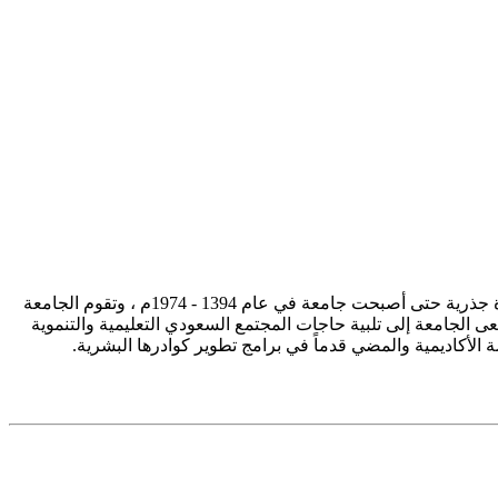
تأسست جامعة الإمام محمد بن سعود الإسلامية ممثلة في كلية الشريعة في سنة 1373هـ 1953م، وتطورت منذ ذلك الحين بصورة جذرية حتى أصبحت جامعة في عام 1394 - 1974م ، وتقوم الجامعة
ى الجامعة إلى تلبية حاجات المجتمع السعودي التعليمية والتنموية
سة الأكاديمية والمضي قدماً في برامج تطوير كوادرها البشرية.