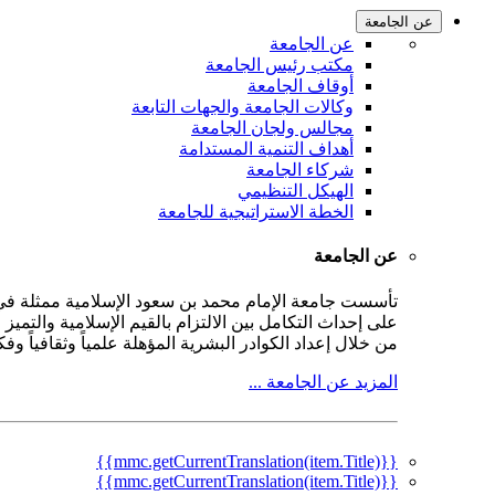
عن الجامعة
عن الجامعة
مكتب رئيس الجامعة
أوقاف الجامعة
وكالات الجامعة والجهات التابعة
مجالس ولجان الجامعة
أهداف التنمية المستدامة
شركاء الجامعة
الهيكل التنظيمي
الخطة الاستراتيجية للجامعة
عن الجامعة
على إحداث التكامل بين الالتزام بالقيم الإسلامية والتمي
من خلال إعداد الكوادر البشرية المؤهلة علمياً وثقافياً و
المزيد عن الجامعة ...
{{mmc.getCurrentTranslation(item.Title)}}
{{mmc.getCurrentTranslation(item.Title)}}