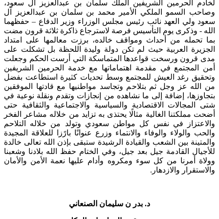
لخادم الحرمين الشريفين الملك سلمان بن عبدالعزيز آل سعود،
وصاحب السمو الملكي الأمير محمد بن سلمان بن عبدالعزيز آل
سعود ولي العهد نائب رئيس مجلس الوزراء وزير الدفاع – حفظهما
الله - وذكرى يوم التأسيس فرصة لاسترجاع ذاكرة ثلاثة قرون مضت
بما تحمله من أحداث ومواقف خالده، برزت معالمها على امتداد
الجزيرة العربية حيث لم تكن دولة وليدة اللحظة بل تشكلت على
مدى قرون ورسخت قواعدها المتماسكة التي أرست الحكم وجعلت
أمن المجتمع في مقدمة اهتماماتها مع خدمة الحرمين الشريفين
وتحقيق رغد العيش للمجتمع وسط تحديات كثيرة استطاعت بفضل
من الله عز وجل ثم بتلاحم وتجاسد مواطنيها مع قادتها الموفقين
بتجاوزها، إضافة إلى ما نشاهده من إنجازات وتقدم ونقلة نوعية في
شتى المجالات الاقتصادية والسياسية والاجتماعية والثقافية حتى
أضحت مملكتنا الغالية مثالًا يحتذى به تزايد من خلاله مشاعر الفخر
والاعتزاز في نفس كل مواطن سعودي وتولد من خلاله التلاحم
والحب والولاء والوفاء والانتماء وزرع عنوانًا بارًزا للعلاقة المجيدة
والمتينة بين الشعب والقيادة الرشيدة ستبقى بإذن الله تعالى خالدة
للأجيال القادمة جيل بعد جيل، وفي الختام حفظ الله بلادنا وشعبنا
وولاة أمرنا من كل سوء ومكروه وأدام عليها نعمة الأمن والأمان
والاستقرار والازدهار.​
د. بدر ن سليمان الصنعاني