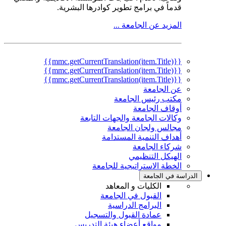
قدماً في برامج تطوير كوادرها البشرية.
المزيد عن الجامعة ...
{{mmc.getCurrentTranslation(item.Title)}}
{{mmc.getCurrentTranslation(item.Title)}}
{{mmc.getCurrentTranslation(item.Title)}}
عن الجامعة
مكتب رئيس الجامعة
أوقاف الجامعة
وكالات الجامعة والجهات التابعة
مجالس ولجان الجامعة
أهداف التنمية المستدامة
شركاء الجامعة
الهيكل التنظيمي
الخطة الاستراتيجية للجامعة
الدراسة في الجامعة
الكليات و المعاهد
القبول في الجامعة
البرامج الدراسية
عمادة القبول والتسجيل
مواقع أعضاء هيئة التدريس