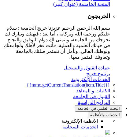
المنحة الخامسة (عنوان كبير)
الخريجون
بسم الله الرحمن الرحيم عزيزنا خريج الجامعة : سلام
عليكم ورحمة الله وبركاته ، أما بعد : فنهنئك ونبارك لك
تخرجك من الجامعة، ونتمنى لك دوام التوفيق والنجاح
في حياتك العلمية والعملية، فأنت فخر لأهلك ولجامعتك
ولوطنك الغالي، ونأمل أن تستمر صلتك بالجامعة
وتعاونك المثمر معها .
عمادة القبول والتسجيل
برنامج خريج
الخدمات الإلكترونية
{{mmc.getCurrentTranslation(item.Title)}}
الكليات و المعاهد
القبول في الجامعة
البرامج الدراسية
البحث العلمي في الجامعة
الخدمات والأنظمة
الأنظمة الإلكترونية
الخدمات السحابية