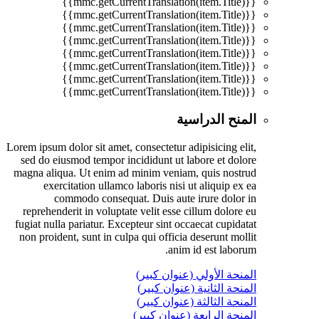
{{mmc.getCurrentTranslation(item.Title)}}
{{mmc.getCurrentTranslation(item.Title)}}
{{mmc.getCurrentTranslation(item.Title)}}
{{mmc.getCurrentTranslation(item.Title)}}
{{mmc.getCurrentTranslation(item.Title)}}
{{mmc.getCurrentTranslation(item.Title)}}
{{mmc.getCurrentTranslation(item.Title)}}
{{mmc.getCurrentTranslation(item.Title)}}
المنح الدراسية
Lorem ipsum dolor sit amet, consectetur adipisicing elit,
sed do eiusmod tempor incididunt ut labore et dolore
magna aliqua. Ut enim ad minim veniam, quis nostrud
exercitation ullamco laboris nisi ut aliquip ex ea
commodo consequat. Duis aute irure dolor in
reprehenderit in voluptate velit esse cillum dolore eu
fugiat nulla pariatur. Excepteur sint occaecat cupidatat
non proident, sunt in culpa qui officia deserunt mollit
anim id est laborum.
المنحة الأولي (عنوان كبير)
المنحة الثانية (عنوان كبير)
المنحة الثالثة (عنوان كبير)
المنحة الرابعة (عنوان كبير)