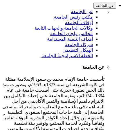
عن الجامعة
عن الجامعة
مكتب رئيس الجامعة
أوقاف الجامعة
وكالات الجامعة والجهات التابعة
مجالس ولجان الجامعة
أهداف التنمية المستدامة
شركاء الجامعة
الهيكل التنظيمي
الخطة الاستراتيجية للجامعة
عن الجامعة
تأسست جامعة الإمام محمد بن سعود الإسلامية ممثلة
في كلية الشريعة في سنة 1373هـ 1953م، وتطورت منذ
ذلك الحين بصورة جذرية حتى أصبحت جامعة في عام
1394 - 1974م ، وتقوم الجامعة على إحداث التكامل بين
الالتزام بالقيم الإسلامية والتميز الأكاديمي من أجل
المساهمة في بناء مجتمع المعلومات والمعرفة، وتسعى
الجامعة إلى تلبية حاجات المجتمع السعودي التعليمية
والتنموية من خلال إعداد الكوادر البشرية المؤهلة علمياً
وثقافياً وفكرياً لخدمة المجتمع وتوفير بيئة تعليمية
وثقافية تخدم احتياجات المؤسسة الأكاديمية والمضي