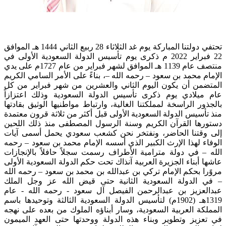
تحتفي دولتنا المباركة يوم غد الثلاثاء 28 ربيع الثاني 1444 هـ الموافق
22 فبراير 2022 م ذكرى يوم تأسيس الدولة السعودية الأولى في
منتصف عام 1139 هـ الموافق لشهر فبراير من عام 1727م على يدي
الإمام محمد بن سعود – رحمه الله –، بناءً على الأمر السامي الكريم
المتضمن أن يكون اليوم الثاني والعشرين من شهر فبراير من كل
عام ميلادي يوم ذكرى تأسيس الدولة السعودية وذلك اعتزازاً
بالجذور الراسخة لمملكتنا الغالية، وارتباط مواطنيها الوثيق بقادتها
منذ تأسيس الدولة السعودية الأولى قبل أكثر من ثلاثة قرون معتمدة
دستورها القرآن الكريم وسنة الرسول المصطفى منذ ذلك اللحين
إلى وقتنا الحاضر، ونفتخر نحن كشعب سعودي يحمل أسمى آيات
الوفاء لهذا الإرث الكبير الذي أسسه الإمام محمد بن سعود – رحمه
الله – في دولة مترامية الأطراف رسمت سجلاً حافلاً بالإنجازات
عاشها أبناء الجزيرة العربية آنذاك تحت حكم الدولة السعودية الأولى
مروًرا بحكم الإمام تركي بن عبدالله بن محمد بن سعود – رحمه الله
– في الدولة السعودية الثانية حتى قيض الله عز وجل الملك
عبدالعزيز بن عبدالرحمن الفيصل آل سعود - رحمه الله - عام
1319هـ (1902م) لتأسيس الدولة السعودية الثالثة وتوحيدها باسم
المملكة العربية السعودية، وسار أبناؤه الملوك من بعده على نهجه
في تعزيز وتطوير وبناء هذه الدولة ووحدتها حتى العهد الميمون