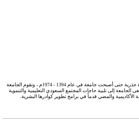
تأسست جامعة الإمام محمد بن سعود الإسلامية ممثلة في كلية الشريعة في سنة 1373هـ 1953م، وتطورت منذ ذلك الحين بصورة جذرية حتى أصبحت جامعة في عام 1394 - 1974م ، وتقوم الجامعة
ى الجامعة إلى تلبية حاجات المجتمع السعودي التعليمية والتنموية
سة الأكاديمية والمضي قدماً في برامج تطوير كوادرها البشرية.