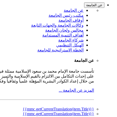
عن الجامعة
عن الجامعة
مكتب رئيس الجامعة
أوقاف الجامعة
وكالات الجامعة والجهات التابعة
مجالس ولجان الجامعة
أهداف التنمية المستدامة
شركاء الجامعة
الهيكل التنظيمي
الخطة الاستراتيجية للجامعة
عن الجامعة
على إحداث التكامل بين الالتزام بالقيم الإسلامية والتمي
من خلال إعداد الكوادر البشرية المؤهلة علمياً وثقافياً و
المزيد عن الجامعة ...
{{mmc.getCurrentTranslation(item.Title)}}
{{mmc.getCurrentTranslation(item.Title)}}