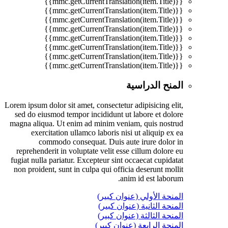
{{mmc.getCurrentTranslation(item.Title)}}
{{mmc.getCurrentTranslation(item.Title)}}
{{mmc.getCurrentTranslation(item.Title)}}
{{mmc.getCurrentTranslation(item.Title)}}
{{mmc.getCurrentTranslation(item.Title)}}
{{mmc.getCurrentTranslation(item.Title)}}
{{mmc.getCurrentTranslation(item.Title)}}
{{mmc.getCurrentTranslation(item.Title)}}
المنح الدراسية
Lorem ipsum dolor sit amet, consectetur adipisicing elit,
sed do eiusmod tempor incididunt ut labore et dolore
magna aliqua. Ut enim ad minim veniam, quis nostrud
exercitation ullamco laboris nisi ut aliquip ex ea
commodo consequat. Duis aute irure dolor in
reprehenderit in voluptate velit esse cillum dolore eu
fugiat nulla pariatur. Excepteur sint occaecat cupidatat
non proident, sunt in culpa qui officia deserunt mollit
anim id est laborum.
المنحة الأولي (عنوان كبير)
المنحة الثانية (عنوان كبير)
المنحة الثالثة (عنوان كبير)
المنحة الرابعة (عنوان كبير)