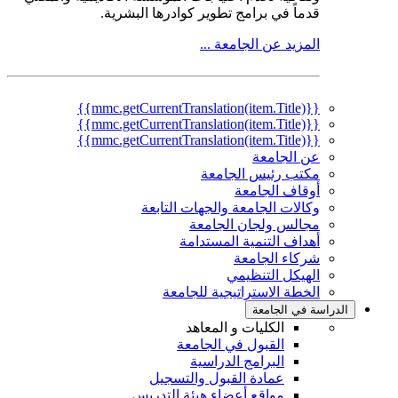
قدماً في برامج تطوير كوادرها البشرية.
المزيد عن الجامعة ...
{{mmc.getCurrentTranslation(item.Title)}}
{{mmc.getCurrentTranslation(item.Title)}}
{{mmc.getCurrentTranslation(item.Title)}}
عن الجامعة
مكتب رئيس الجامعة
أوقاف الجامعة
وكالات الجامعة والجهات التابعة
مجالس ولجان الجامعة
أهداف التنمية المستدامة
شركاء الجامعة
الهيكل التنظيمي
الخطة الاستراتيجية للجامعة
الدراسة في الجامعة
الكليات و المعاهد
القبول في الجامعة
البرامج الدراسية
عمادة القبول والتسجيل
مواقع أعضاء هيئة التدريس