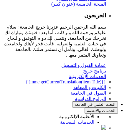
المنحة الخامسة (عنوان كبير)
الخريجون
بسم الله الرحمن الرحيم عزيزنا خريج الجامعة : سلام
عليكم ورحمة الله وبركاته ، أما بعد : فنهنئك ونبارك لك
تخرجك من الجامعة، ونتمنى لك دوام التوفيق والنجاح
في حياتك العلمية والعملية، فأنت فخر لأهلك ولجامعتك
ولوطنك الغالي، ونأمل أن تستمر صلتك بالجامعة
وتعاونك المثمر معها .
عمادة القبول والتسجيل
برنامج خريج
الخدمات الإلكترونية
{{mmc.getCurrentTranslation(item.Title)}}
الكليات و المعاهد
القبول في الجامعة
البرامج الدراسية
البحث العلمي في الجامعة
الخدمات والأنظمة
الأنظمة الإلكترونية
الخدمات السحابية