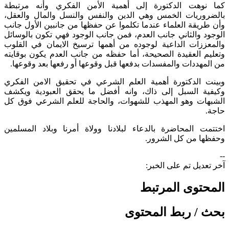
كما نوهت الدكتورة إلى أهمية الأمن الفكري وأنه مرتبطة
بالضروريات الخمس وهي الدين والنفس والنسل والمال والعقل،
وأن طريقة العلماء عندما تكلموا عن حفظها من جانبين الأول جانب
الوجود والثاني جانب العدم، فمن جانب الوجود فهي تكون بالوسائل
والمعززات الداعية لوجوده من أهمها ترسيخ الايمان في القلوب
وتعليم العقيدة الصحيحة، أما حفظه من جانب العدم يكون بوقايته
من المهددات والمفسدات بدفعها قبل وقوعها أو رفعها بعد وقوعها.
وبينت الدكتورة أهمية العلم الشرعي في تحقيق الامن الفكري
وكيفية السبل إلى ذاك، وانه أفضل ما يحقق العبودية ويكشف
الشبهات وهو المهذب للشهوات، والحاجة للعلم الشرعي فوق كل
حاجة.
اختتمت المحاضرة بالدعاء لبلادنا وولاة أمرنا وبلاد المسلمين
وحفظها من كل الشرور.
--
آخر تعديل تم على الخبر:
المحتوى المرتبط
بحث / ربط المحتوى