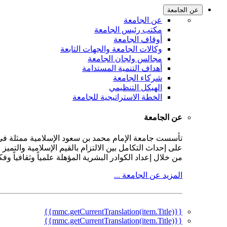
عن الجامعة
عن الجامعة
مكتب رئيس الجامعة
أوقاف الجامعة
وكالات الجامعة والجهات التابعة
مجالس ولجان الجامعة
أهداف التنمية المستدامة
شركاء الجامعة
الهيكل التنظيمي
الخطة الاستراتيجية للجامعة
عن الجامعة
على إحداث التكامل بين الالتزام بالقيم الإسلامية والتمي
من خلال إعداد الكوادر البشرية المؤهلة علمياً وثقافياً و
المزيد عن الجامعة ...
{{mmc.getCurrentTranslation(item.Title)}}
{{mmc.getCurrentTranslation(item.Title)}}