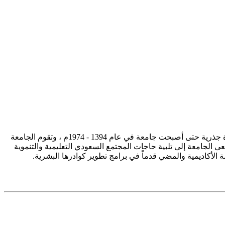
تأسست جامعة الإمام محمد بن سعود الإسلامية ممثلة في كلية الشريعة في سنة 1373هـ 1953م، وتطورت منذ ذلك الحين بصورة جذرية حتى أصبحت جامعة في عام 1394 - 1974م ، وتقوم الجامعة
ى الجامعة إلى تلبية حاجات المجتمع السعودي التعليمية والتنموية
سة الأكاديمية والمضي قدماً في برامج تطوير كوادرها البشرية.