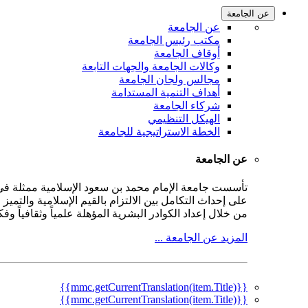
عن الجامعة
عن الجامعة
مكتب رئيس الجامعة
أوقاف الجامعة
وكالات الجامعة والجهات التابعة
مجالس ولجان الجامعة
أهداف التنمية المستدامة
شركاء الجامعة
الهيكل التنظيمي
الخطة الاستراتيجية للجامعة
عن الجامعة
على إحداث التكامل بين الالتزام بالقيم الإسلامية والتمي
من خلال إعداد الكوادر البشرية المؤهلة علمياً وثقافياً و
المزيد عن الجامعة ...
{{mmc.getCurrentTranslation(item.Title)}}
{{mmc.getCurrentTranslation(item.Title)}}