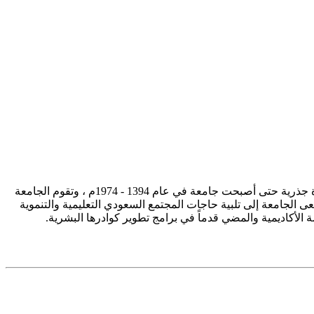
تأسست جامعة الإمام محمد بن سعود الإسلامية ممثلة في كلية الشريعة في سنة 1373هـ 1953م، وتطورت منذ ذلك الحين بصورة جذرية حتى أصبحت جامعة في عام 1394 - 1974م ، وتقوم الجامعة
ى الجامعة إلى تلبية حاجات المجتمع السعودي التعليمية والتنموية
سة الأكاديمية والمضي قدماً في برامج تطوير كوادرها البشرية.