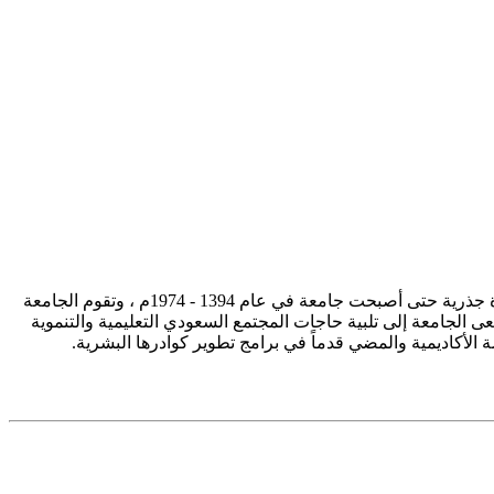
تأسست جامعة الإمام محمد بن سعود الإسلامية ممثلة في كلية الشريعة في سنة 1373هـ 1953م، وتطورت منذ ذلك الحين بصورة جذرية حتى أصبحت جامعة في عام 1394 - 1974م ، وتقوم الجامعة
ى الجامعة إلى تلبية حاجات المجتمع السعودي التعليمية والتنموية
سة الأكاديمية والمضي قدماً في برامج تطوير كوادرها البشرية.