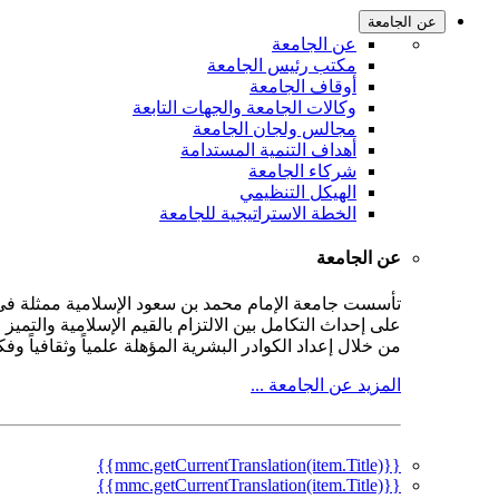
عن الجامعة
عن الجامعة
مكتب رئيس الجامعة
أوقاف الجامعة
وكالات الجامعة والجهات التابعة
مجالس ولجان الجامعة
أهداف التنمية المستدامة
شركاء الجامعة
الهيكل التنظيمي
الخطة الاستراتيجية للجامعة
عن الجامعة
على إحداث التكامل بين الالتزام بالقيم الإسلامية والتمي
من خلال إعداد الكوادر البشرية المؤهلة علمياً وثقافياً و
المزيد عن الجامعة ...
{{mmc.getCurrentTranslation(item.Title)}}
{{mmc.getCurrentTranslation(item.Title)}}