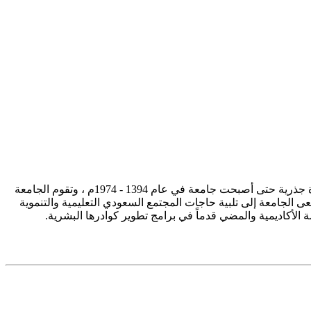
تأسست جامعة الإمام محمد بن سعود الإسلامية ممثلة في كلية الشريعة في سنة 1373هـ 1953م، وتطورت منذ ذلك الحين بصورة جذرية حتى أصبحت جامعة في عام 1394 - 1974م ، وتقوم الجامعة
ى الجامعة إلى تلبية حاجات المجتمع السعودي التعليمية والتنموية
سة الأكاديمية والمضي قدماً في برامج تطوير كوادرها البشرية.