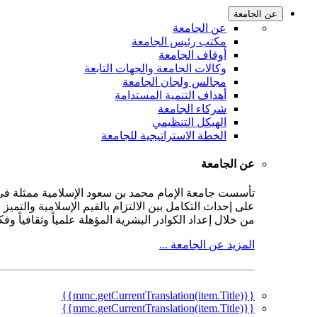
عن الجامعة
عن الجامعة
مكتب رئيس الجامعة
أوقاف الجامعة
وكالات الجامعة والجهات التابعة
مجالس ولجان الجامعة
أهداف التنمية المستدامة
شركاء الجامعة
الهيكل التنظيمي
الخطة الاستراتيجية للجامعة
عن الجامعة
على إحداث التكامل بين الالتزام بالقيم الإسلامية والتمي
من خلال إعداد الكوادر البشرية المؤهلة علمياً وثقافياً و
المزيد عن الجامعة ...
{{mmc.getCurrentTranslation(item.Title)}}
{{mmc.getCurrentTranslation(item.Title)}}