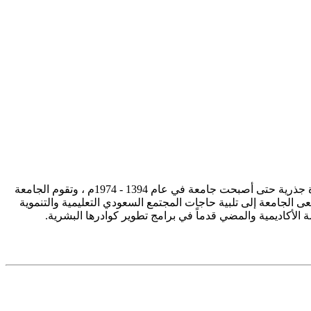
تأسست جامعة الإمام محمد بن سعود الإسلامية ممثلة في كلية الشريعة في سنة 1373هـ 1953م، وتطورت منذ ذلك الحين بصورة جذرية حتى أصبحت جامعة في عام 1394 - 1974م ، وتقوم الجامعة
ى الجامعة إلى تلبية حاجات المجتمع السعودي التعليمية والتنموية
سة الأكاديمية والمضي قدماً في برامج تطوير كوادرها البشرية.