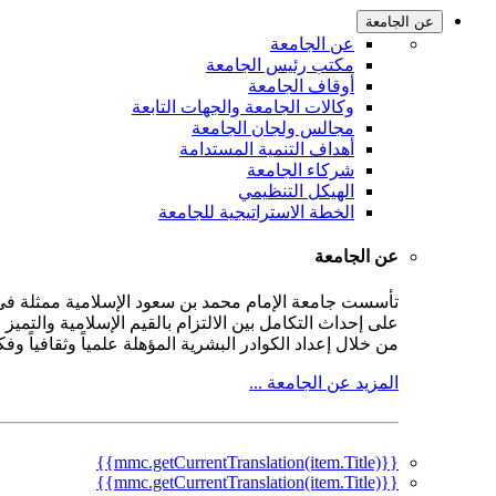
عن الجامعة
عن الجامعة
مكتب رئيس الجامعة
أوقاف الجامعة
وكالات الجامعة والجهات التابعة
مجالس ولجان الجامعة
أهداف التنمية المستدامة
شركاء الجامعة
الهيكل التنظيمي
الخطة الاستراتيجية للجامعة
عن الجامعة
على إحداث التكامل بين الالتزام بالقيم الإسلامية والتمي
من خلال إعداد الكوادر البشرية المؤهلة علمياً وثقافياً و
المزيد عن الجامعة ...
{{mmc.getCurrentTranslation(item.Title)}}
{{mmc.getCurrentTranslation(item.Title)}}