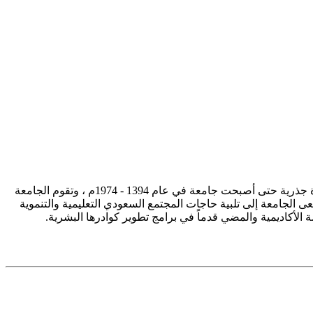
تأسست جامعة الإمام محمد بن سعود الإسلامية ممثلة في كلية الشريعة في سنة 1373هـ 1953م، وتطورت منذ ذلك الحين بصورة جذرية حتى أصبحت جامعة في عام 1394 - 1974م ، وتقوم الجامعة
ى الجامعة إلى تلبية حاجات المجتمع السعودي التعليمية والتنموية
سة الأكاديمية والمضي قدماً في برامج تطوير كوادرها البشرية.