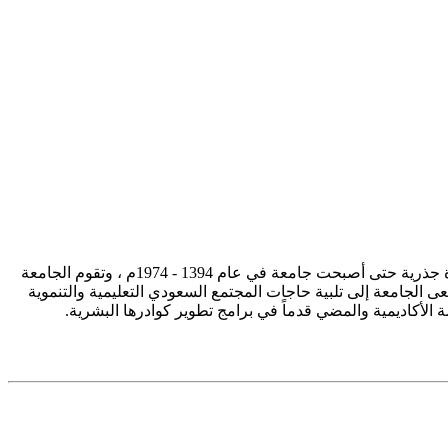
تأسست جامعة الإمام محمد بن سعود الإسلامية ممثلة في كلية الشريعة في سنة 1373هـ 1953م، وتطورت منذ ذلك الحين بصورة جذرية حتى أصبحت جامعة في عام 1394 - 1974م ، وتقوم الجامعة
ى الجامعة إلى تلبية حاجات المجتمع السعودي التعليمية والتنموية
سة الأكاديمية والمضي قدماً في برامج تطوير كوادرها البشرية.