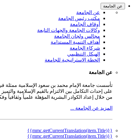
عن الجامعة
عن الجامعة
مكتب رئيس الجامعة
أوقاف الجامعة
وكالات الجامعة والجهات التابعة
مجالس ولجان الجامعة
أهداف التنمية المستدامة
شركاء الجامعة
الهيكل التنظيمي
الخطة الاستراتيجية للجامعة
عن الجامعة
على إحداث التكامل بين الالتزام بالقيم الإسلامية والتمي
من خلال إعداد الكوادر البشرية المؤهلة علمياً وثقافياً و
المزيد عن الجامعة ...
{{mmc.getCurrentTranslation(item.Title)}}
{{mmc.getCurrentTranslation(item.Title)}}