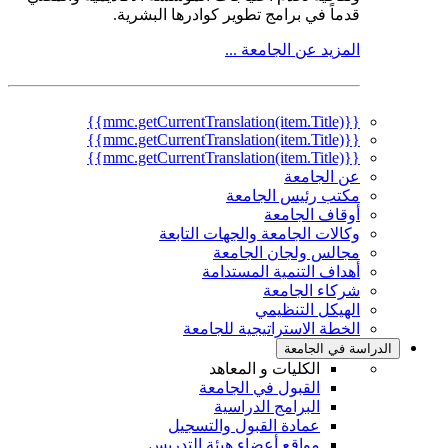
قدماً في برامج تطوير كوادرها البشرية.
المزيد عن الجامعة ...
{{mmc.getCurrentTranslation(item.Title)}}
{{mmc.getCurrentTranslation(item.Title)}}
{{mmc.getCurrentTranslation(item.Title)}}
عن الجامعة
مكتب رئيس الجامعة
أوقاف الجامعة
وكالات الجامعة والجهات التابعة
مجالس ولجان الجامعة
أهداف التنمية المستدامة
شركاء الجامعة
الهيكل التنظيمي
الخطة الاستراتيجية للجامعة
الدراسة في الجامعة
الكليات و المعاهد
القبول في الجامعة
البرامج الدراسية
عمادة القبول والتسجيل
مواقع أعضاء هيئة التدريس