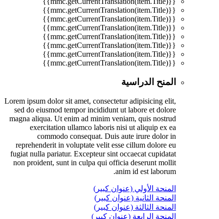
{{mmc.getCurrentTranslation(item.Title)}}
{{mmc.getCurrentTranslation(item.Title)}}
{{mmc.getCurrentTranslation(item.Title)}}
{{mmc.getCurrentTranslation(item.Title)}}
{{mmc.getCurrentTranslation(item.Title)}}
{{mmc.getCurrentTranslation(item.Title)}}
{{mmc.getCurrentTranslation(item.Title)}}
{{mmc.getCurrentTranslation(item.Title)}}
المنح الدراسية
Lorem ipsum dolor sit amet, consectetur adipisicing elit,
sed do eiusmod tempor incididunt ut labore et dolore
magna aliqua. Ut enim ad minim veniam, quis nostrud
exercitation ullamco laboris nisi ut aliquip ex ea
commodo consequat. Duis aute irure dolor in
reprehenderit in voluptate velit esse cillum dolore eu
fugiat nulla pariatur. Excepteur sint occaecat cupidatat
non proident, sunt in culpa qui officia deserunt mollit
anim id est laborum.
المنحة الأولي (عنوان كبير)
المنحة الثانية (عنوان كبير)
المنحة الثالثة (عنوان كبير)
المنحة الرابعة (عنوان كبير)