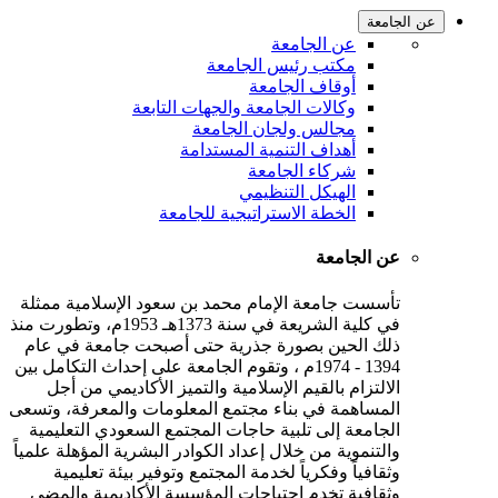
عن الجامعة
عن الجامعة
مكتب رئيس الجامعة
أوقاف الجامعة
وكالات الجامعة والجهات التابعة
مجالس ولجان الجامعة
أهداف التنمية المستدامة
شركاء الجامعة
الهيكل التنظيمي
الخطة الاستراتيجية للجامعة
عن الجامعة
تأسست جامعة الإمام محمد بن سعود الإسلامية ممثلة
في كلية الشريعة في سنة 1373هـ 1953م، وتطورت منذ
ذلك الحين بصورة جذرية حتى أصبحت جامعة في عام
1394 - 1974م ، وتقوم الجامعة على إحداث التكامل بين
الالتزام بالقيم الإسلامية والتميز الأكاديمي من أجل
المساهمة في بناء مجتمع المعلومات والمعرفة، وتسعى
الجامعة إلى تلبية حاجات المجتمع السعودي التعليمية
والتنموية من خلال إعداد الكوادر البشرية المؤهلة علمياً
وثقافياً وفكرياً لخدمة المجتمع وتوفير بيئة تعليمية
وثقافية تخدم احتياجات المؤسسة الأكاديمية والمضي