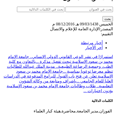
الخميس
09/03/1438 هـ
08/12/2016 م
المصدر:
الإدارة العامة للإعلام والاتصال
التقييم:
أخبار مرتبطة
آخر الأخبار
استمرارًا في نشر الوعي القانوني الدولي الإنساني.. جامعة الإمام
محمد بن سعود الإسلامية تبحث تفعيل مذكرة ...
بالتعاون مع كلية
الطب، وجمعية الرضاعة الطبيعية.. مدينة الملك عبدالله للطالبات
تنظم معرضا توعويا بمناسبة ...
جامعة الإمام محمد بن سعود
الإسلامية تعلن عن فتح باب القبول للبرامج المدفوعة في الدراسات
العليا للعام الجامعي ...
بإشراف ومتابعة من وكالة الشؤون
التعليمية.. طلاب وطالبات جامعة الإمام محمد بن سعود الإسلامية
يؤدون اختبارات ...
الكلمات الدلالية
الفوزان,مدير الجامعة,محاضرة,هيئة كبار العلماء