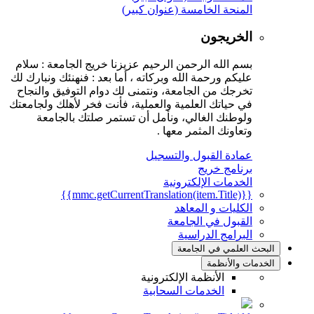
المنحة الخامسة (عنوان كبير)
الخريجون
بسم الله الرحمن الرحيم عزيزنا خريج الجامعة : سلام
عليكم ورحمة الله وبركاته ، أما بعد : فنهنئك ونبارك لك
تخرجك من الجامعة، ونتمنى لك دوام التوفيق والنجاح
في حياتك العلمية والعملية، فأنت فخر لأهلك ولجامعتك
ولوطنك الغالي، ونأمل أن تستمر صلتك بالجامعة
وتعاونك المثمر معها .
عمادة القبول والتسجيل
برنامج خريج
الخدمات الإلكترونية
{{mmc.getCurrentTranslation(item.Title)}}
الكليات و المعاهد
القبول في الجامعة
البرامج الدراسية
البحث العلمي في الجامعة
الخدمات والأنظمة
الأنظمة الإلكترونية
الخدمات السحابية