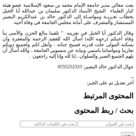
​بعث معالي مدير جامعة الإمام محمد بن سعود الإسلامية عضو هيئة
كبار العلماء الشيخ الأستاذ الدكتور سليمان بن عبدالله أبا الخيل
بخطاب تعـزيـة ومواسـاة إلى الدكتور خالد بن عبدالكريم البصير
المستشار والمشرف على أمانة مجلس الجامعة في وفاة أخيه.
وقال الدكتور أبا الخيل في تعزيته " تلقينا ببالغ الحزن والأسى نبأ
وفاة أخيكم (رحمه الله) أسأل الله للفقيد الرحمة والمغفرة وأن
يسكنه المولى جلّت قدرته فسيح جناته ، وأنقل لكم ولجميع ذويكم
تعازينا ومواساتنا باسمي ونيابة عن منسوبي الجامعة ، والله أسأل أن
يلهم الجميع الصبر والسلوان ، إنا لله وإنا إليه راجعون .
جوال الدكتور خالد البصير: 0555252333
--
آخر تعديل تم على الخبر:
المحتوى المرتبط
بحث / ربط المحتوى