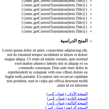
{{mmc.getCurrentTranslation(item.Title)}}
{{mmc.getCurrentTranslation(item.Title)}}
{{mmc.getCurrentTranslation(item.Title)}}
{{mmc.getCurrentTranslation(item.Title)}}
{{mmc.getCurrentTranslation(item.Title)}}
{{mmc.getCurrentTranslation(item.Title)}}
{{mmc.getCurrentTranslation(item.Title)}}
{{mmc.getCurrentTranslation(item.Title)}}
المنح الدراسية
Lorem ipsum dolor sit amet, consectetur adipisicing elit,
sed do eiusmod tempor incididunt ut labore et dolore
magna aliqua. Ut enim ad minim veniam, quis nostrud
exercitation ullamco laboris nisi ut aliquip ex ea
commodo consequat. Duis aute irure dolor in
reprehenderit in voluptate velit esse cillum dolore eu
fugiat nulla pariatur. Excepteur sint occaecat cupidatat
non proident, sunt in culpa qui officia deserunt mollit
anim id est laborum.
المنحة الأولي (عنوان كبير)
المنحة الثانية (عنوان كبير)
المنحة الثالثة (عنوان كبير)
المنحة الرابعة (عنوان كبير)