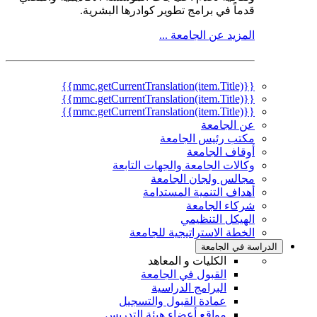
قدماً في برامج تطوير كوادرها البشرية.
المزيد عن الجامعة ...
{{mmc.getCurrentTranslation(item.Title)}}
{{mmc.getCurrentTranslation(item.Title)}}
{{mmc.getCurrentTranslation(item.Title)}}
عن الجامعة
مكتب رئيس الجامعة
أوقاف الجامعة
وكالات الجامعة والجهات التابعة
مجالس ولجان الجامعة
أهداف التنمية المستدامة
شركاء الجامعة
الهيكل التنظيمي
الخطة الاستراتيجية للجامعة
الدراسة في الجامعة
الكليات و المعاهد
القبول في الجامعة
البرامج الدراسية
عمادة القبول والتسجيل
مواقع أعضاء هيئة التدريس