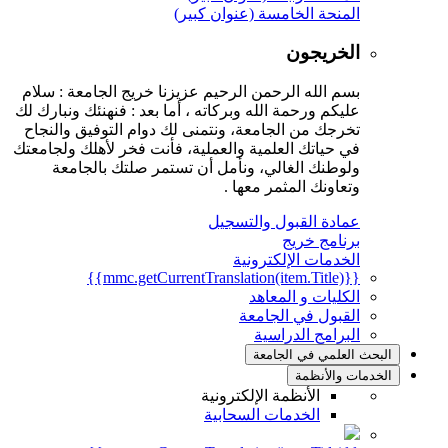
المنحة الخامسة (عنوان كبير)
الخريجون
بسم الله الرحمن الرحيم عزيزنا خريج الجامعة : سلام
عليكم ورحمة الله وبركاته ، أما بعد : فنهنئك ونبارك لك
تخرجك من الجامعة، ونتمنى لك دوام التوفيق والنجاح
في حياتك العلمية والعملية، فأنت فخر لأهلك ولجامعتك
ولوطنك الغالي، ونأمل أن تستمر صلتك بالجامعة
وتعاونك المثمر معها .
عمادة القبول والتسجيل
برنامج خريج
الخدمات الإلكترونية
{{mmc.getCurrentTranslation(item.Title)}}
الكليات و المعاهد
القبول في الجامعة
البرامج الدراسية
البحث العلمي في الجامعة
الخدمات والأنظمة
الأنظمة الإلكترونية
الخدمات السحابية