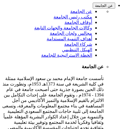
عن الجامعة
عن الجامعة
مكتب رئيس الجامعة
أوقاف الجامعة
وكالات الجامعة والجهات التابعة
مجالس ولجان الجامعة
أهداف التنمية المستدامة
شركاء الجامعة
الهيكل التنظيمي
الخطة الاستراتيجية للجامعة
عن الجامعة
تأسست جامعة الإمام محمد بن سعود الإسلامية ممثلة
في كلية الشريعة في سنة 1373هـ 1953م، وتطورت منذ
ذلك الحين بصورة جذرية حتى أصبحت جامعة في عام
1394 - 1974م ، وتقوم الجامعة على إحداث التكامل بين
الالتزام بالقيم الإسلامية والتميز الأكاديمي من أجل
المساهمة في بناء مجتمع المعلومات والمعرفة، وتسعى
الجامعة إلى تلبية حاجات المجتمع السعودي التعليمية
والتنموية من خلال إعداد الكوادر البشرية المؤهلة علمياً
وثقافياً وفكرياً لخدمة المجتمع وتوفير بيئة تعليمية
وثقافية تخدم احتياجات المؤسسة الأكاديمية والمضي