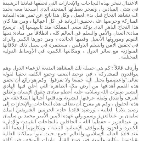
الاعتدال نفخر بهذه النجاحات والإنجازات التي تحققها قيادتنا الرشيدة
في شتى الميادين ، ونفخر بعطائها المتجدد الذي أصبحنا معه بحمد
الله نشاهد النجاح قبل بدء العمل ، وكل هذا ناتج عن تميز هذه القيادة
المباركة وحرصها على تحقيق الريادة في كل أعمالها ، ومن هنا كان
هذا النجاح الباهر الذي يؤكد سعي المملكة منذ تأسيسها إلى ترسيخ
مبادئ العدل والأمن والسلم في العالم كله ، انطلاقاً من مبادئ دينها
القويم وموروثها الأصيل وقيمها الخالدة ، ومن دورها الكبير والرائد
في تحقيق الأمن والسلم الدوليين ، مستثمرة في سبيل ذلك علاقاتها
المتوازنة مع سائر الدول ، ومكانتها الكبيرة في الأوساط الدولية
المختلفة .
وأردف قائلاً : كم هي جميلة تلك المشاهد البديعة لزعماء الدول وهم
يتوافدون للمشاركة ، في توحيد الصف وجمع الكلمة تحقياً لقوله
تعالى"واعتصموا بحبل الله جميعا ولا تفرقوا" وكم هو رائع أن تحقق
هذه القمم أهدافها من أرض مكة الطاهرة التي أعلن فيها الهادي
البشير صلوات الله وسلامه عليه أعظم مبادئ حقوق الإنسان وأطلق
أشرف وأصدق وثيقة عرفتها البشرية وتناقلتها أجيالها المتلاحقة عن
هذه الحقوق ، وكم هو مفرح أن تضاف هذه النجاحات والإنجازات إلى
رصيد بلادنا الغالية ، ورصيد قائدنا خادم الحرمين الشريفين الملك
سلمان بن عبدالعزيز وسمو ولي عهده الأمين الأمير محمد بن سلمان
بن عبدالعزيز - حفظما الله - الحافلين بالنجاحات القيادية والإدارية
الكبيرة والجهود والمواقف الإنسانية النبيلة ، ومكانتهما أيدهما الله
عند قادة العالم الإسلامي والعالم أجمع، حيث تتبوأ مملكتنا الغالية
بقيادتهما مكانة عالمية في صنع القرار واتزان الموقف في كافة