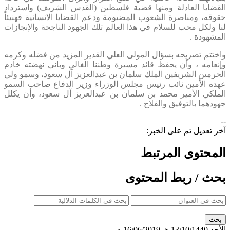
القضايا العادلة ومنها قضية فلسطين (القدس الشريف) واسترداد
حقوقه، ومناصرة الشعوب المضيومة ودعم القضايا الانسانية فهنيئاً
لنا ولكل محب للسلام في هذا العالم تلك الجهود الناجحة والإنجازات
المشهودة .
واختتم تصريحه بسؤال المولى العلي القدير المزيد من فضله وكرمه
وإنعامه ، وأن يحفظ قائد مسيرة وطننا الغالي وباني نهضته خادم
الحرمين الشريفين الملك سلمان بن عبدالعزيز آل سعود، وسمو ولي
عهده الأمين نائب رئيس مجلس الوزراء وزير الدفاع صاحب السمو
الملكي الأمير محمد بن سلمان بن عبدالعزيز آل سعود، وأن يكلل
جهودهما بالتوفيق والفلاح .
--
آخر تعديل تم على الخبر:
المحتوى المرتبط
بحث / ربط المحتوى
الأحد
13/10/1440 هـ
16/06/2019 م