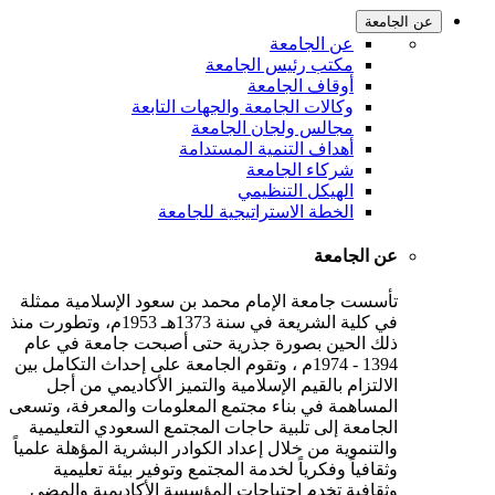
عن الجامعة
عن الجامعة
مكتب رئيس الجامعة
أوقاف الجامعة
وكالات الجامعة والجهات التابعة
مجالس ولجان الجامعة
أهداف التنمية المستدامة
شركاء الجامعة
الهيكل التنظيمي
الخطة الاستراتيجية للجامعة
عن الجامعة
تأسست جامعة الإمام محمد بن سعود الإسلامية ممثلة
في كلية الشريعة في سنة 1373هـ 1953م، وتطورت منذ
ذلك الحين بصورة جذرية حتى أصبحت جامعة في عام
1394 - 1974م ، وتقوم الجامعة على إحداث التكامل بين
الالتزام بالقيم الإسلامية والتميز الأكاديمي من أجل
المساهمة في بناء مجتمع المعلومات والمعرفة، وتسعى
الجامعة إلى تلبية حاجات المجتمع السعودي التعليمية
والتنموية من خلال إعداد الكوادر البشرية المؤهلة علمياً
وثقافياً وفكرياً لخدمة المجتمع وتوفير بيئة تعليمية
وثقافية تخدم احتياجات المؤسسة الأكاديمية والمضي