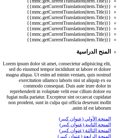
{{mmc.getCurrentTranslation(item.Title)}}
{{mmc.getCurrentTranslation(item.Title)}}
{{mmc.getCurrentTranslation(item.Title)}}
{{mmc.getCurrentTranslation(item.Title)}}
{{mmc.getCurrentTranslation(item.Title)}}
{{mmc.getCurrentTranslation(item.Title)}}
{{mmc.getCurrentTranslation(item.Title)}}
{{mmc.getCurrentTranslation(item.Title)}}
المنح الدراسية
Lorem ipsum dolor sit amet, consectetur adipisicing elit,
sed do eiusmod tempor incididunt ut labore et dolore
magna aliqua. Ut enim ad minim veniam, quis nostrud
exercitation ullamco laboris nisi ut aliquip ex ea
commodo consequat. Duis aute irure dolor in
reprehenderit in voluptate velit esse cillum dolore eu
fugiat nulla pariatur. Excepteur sint occaecat cupidatat
non proident, sunt in culpa qui officia deserunt mollit
anim id est laborum.
المنحة الأولي (عنوان كبير)
المنحة الثانية (عنوان كبير)
المنحة الثالثة (عنوان كبير)
المنحة الرابعة (عنوان كبير)