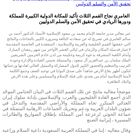
تحقيق الأمن والسلم الدوليين
العامري نجاح القمم الثلاث تأكيد للمكانة الدولية الكبيرة للمملكة
ودورها الريادي في تحقيق الأمن والسلم الدوليين
عبر معالي مدير جامعة الإمام محمد بن سعود الإسلامية الأستاذ الدكتور أحمد بن
سالم العامري في تصريح له عن سعادته البالغة وسروره الكبير بالنجاحات والنتائج
التي حققتها القمم الخليجية والعربية والإسلامية ، المنعقدة في العاصمة المقدسة
لاعتبار قدسيّة المكان والزمان في ليالي العشر الأواخر من شهر رمضان المبارك
وأمام الكعبة المشرفة بدعوة كريمة وحكيمة من لدن خادم الحرمين الشريفين
الملك سلمان بن عبدالعزيز آل سعود ، والمتمثلة بحسن القيادة والإدارة وجودة
الترتيب والتنظيم والحضور الكبير للدول المشاركة والتمثيل العالي لقادتها وزعمائها
لتكون أطهر بقاع الارض شاهداً على صدق النوايا في توحيد الصف وجمع الكلمة
لأمتنا الإسلامية أمام من يعتدي على قبلة الإسلام والمسلمين وعلى هذه الارض
والبلاد الطاهرة .
موضحاً معاليه مانتج عن تلك القمم الثلاث في البيان الختامي الموحّد
الذي أجمع القادة الخليجيين والعرب والإسلاميين بإدانة سلوك إيران
العدائي المتكررِ تجاه المملكة والأراضي المقدسة والتدخل في
شؤون البلدان العربية ودعم وتحريك الجماعات الارهابية المتمثلة في
جماعة الحوثي لزعزعة أمن المملكة بإطلاق الصواريخ والطائرات
المسيرة ، إيرانية الصنع
وقال معاليه : إننا في المملكة العربية السعودية داعية السلام وراعية