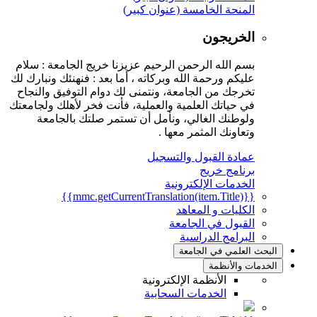
المنحة الخامسة (عنوان كبير)
الخريجون
بسم الله الرحمن الرحيم عزيزنا خريج الجامعة : سلام
عليكم ورحمة الله وبركاته ، أما بعد : فنهنئك ونبارك لك
تخرجك من الجامعة، ونتمنى لك دوام التوفيق والنجاح
في حياتك العلمية والعملية، فأنت فخر لأهلك ولجامعتك
ولوطنك الغالي، ونأمل أن تستمر صلتك بالجامعة
وتعاونك المثمر معها .
عمادة القبول والتسجيل
برنامج خريج
الخدمات الإلكترونية
{{mmc.getCurrentTranslation(item.Title)}}
الكليات و المعاهد
القبول في الجامعة
البرامج الدراسية
البحث العلمي في الجامعة
الخدمات والأنظمة
الأنظمة الإلكترونية
الخدمات السحابية