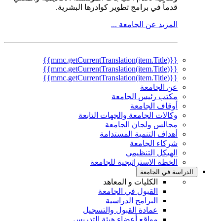
قدماً في برامج تطوير كوادرها البشرية.
المزيد عن الجامعة ...
{{mmc.getCurrentTranslation(item.Title)}}
{{mmc.getCurrentTranslation(item.Title)}}
{{mmc.getCurrentTranslation(item.Title)}}
عن الجامعة
مكتب رئيس الجامعة
أوقاف الجامعة
وكالات الجامعة والجهات التابعة
مجالس ولجان الجامعة
أهداف التنمية المستدامة
شركاء الجامعة
الهيكل التنظيمي
الخطة الاستراتيجية للجامعة
الدراسة في الجامعة
الكليات و المعاهد
القبول في الجامعة
البرامج الدراسية
عمادة القبول والتسجيل
مواقع أعضاء هيئة التدريس