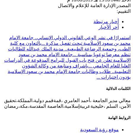
المصدر:
الإدارة العامة للإعلام والاتصال
التقييم:
أخبار مرتبطة
آخر الأخبار
استمرارًا في نشر الوعي القانوني الدولي الإنساني.. جامعة الإمام
محمد بن سعود الإسلامية تبحث تفعيل مذكرة ...
بالتعاون مع كلية
الطب، وجمعية الرضاعة الطبيعية.. مدينة الملك عبدالله للطالبات
تنظم معرضا توعويا بمناسبة ...
جامعة الإمام محمد بن سعود
الإسلامية تعلن عن فتح باب القبول للبرامج المدفوعة في الدراسات
العليا للعام الجامعي ...
بإشراف ومتابعة من وكالة الشؤون
التعليمية.. طلاب وطالبات جامعة الإمام محمد بن سعود الإسلامية
يؤدون اختبارات ...
الكلمات الدلالية
معالي مدير الجامعة ،أحمد العامري ،قمةقمم دولية،المملكة،تحقيق
الأمن، السلم ،خليجيةعربيةإسلامية،العاصمة المقدسة،مكة،رمضان
الروابط الهامة
موقع رؤية السعودية