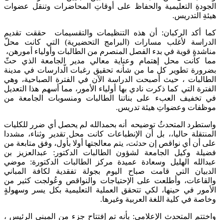
الجودةِ التعليمية والحفاظ على أوقاتِ المحاضرات وتنقل عضوات
هيئةِ التدريس.
كما أكد الركبان: أن هذه التنظيمات والتقسيمات حققت تقديم
الدراسة لأغلب مسارات (البرامج التحضيرية) التي كانت محلّ
مناشدةٍ قوية في بدء الفصل المنصرم من الطالبات وأولياء أمورهن،
مما كانت محل إهتمام وعناية معالي مدير الجامعة الذي حثّ
بضرورة تطوير كل ما من شأنه تحقيق رغبات الّدارسات في مدينة
الطالبات ، حيث أصبحت الدراسة الآن في الفترة الصباحية، وهي
الفترة التي كما ذكرت نادي بها أولياء الأمور، مما أسهم هذا التعديل
في تخفيف العبء على بناتنا الطالبات ومنسوبات الجامعة من
موظفات وعضواتِ هيئة تدريس.
واستطرد المتحدثُ توضيحه أنه بحمدالله لم يحصل أي ضرر للكليات
المنتقلة حاليا،، بل أن الإنطباعات كانت محل تقدير وثناء، مشددا
على أن أي نواقص إن حدثت، يتم معالجتها أولا بأول، وفق متابعة من
فضيلة وكيل الجامعة لشؤون الطالبات الدكتور: عبدالعزيز بن
عبدالله الهليل وسعادة عميدة مركز الطالبات الدكتورة: موضي
الدبيان التي قامت صباح اليوم بجولة تفقدية لكافة المباني
والقاعات، وأطلعت على الإحتياجات والنواقص وعُولجت كثير من
الأمور في حينها، لكي تتحقق العملية التعليمية بكل يسر وسهولةٍ
وخاصة في كلية اللغة العربية وغيرها.
واختتم المتحدث الإعلامي: بأنه تم إفتتاح جزء من المبنى الرئيس ،