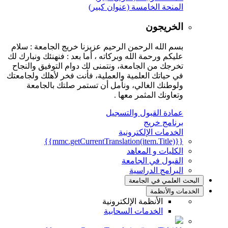
المنحة الخامسة (عنوان كبير)
الخريجون
بسم الله الرحمن الرحيم عزيزنا خريج الجامعة : سلام
عليكم ورحمة الله وبركاته ، أما بعد : فنهنئك ونبارك لك
تخرجك من الجامعة، ونتمنى لك دوام التوفيق والنجاح
في حياتك العلمية والعملية، فأنت فخر لأهلك ولجامعتك
ولوطنك الغالي، ونأمل أن تستمر صلتك بالجامعة
وتعاونك المثمر معها .
عمادة القبول والتسجيل
برنامج خريج
الخدمات الإلكترونية
{{mmc.getCurrentTranslation(item.Title)}}
الكليات و المعاهد
القبول في الجامعة
البرامج الدراسية
البحث العلمي في الجامعة
الخدمات والأنظمة
الأنظمة الإلكترونية
الخدمات السحابية