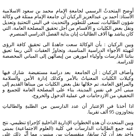
أوضح المتحدثُ الرسمي لجامعةِ الإمام محمد بن سعود الاسلامية
الأستاذ: أحمد بن عبدالعزيز الركبان أن جامعة الإمام ممثلة في وكالة
شؤون الطالبات، تسعى للتطوير والتحديث في البنى التحتيةِ وتعديل
ونقل بعض الكليات و الأقسام من أجل تحقيق المصلحة العامة، التي
كان يناشد بها آلاف الطالبات إبان بداية الفصل الدراسي المنصرم.
وبين الركبان : بأن الوكالةَ سعت جاهدةً الى تحقيقِ كافة الرؤى
لتهيئة الأجواء الدراسية المناسبة، وتجاوزُ العقبات التي ربما تعيق
بناتنا الدارسات وأولياء أمورهن من إيصالهن إلى المباني المخصصة
للدراسة.
وأضاف الركبان : أن الجامعة بعد دراسة مستفيضة شارك فيها
وكيلات الكليات المعنياتُ بالأمر وكذلك إدارة الأمن والسلامة
والمرافق العامة، تم خلالها نقل بعض الكليات من مبناها القديم إلى
مبنى آخر في نفس المدينة، بناء على المصلحة العامة للجميع و
التخفيفِ من الازدحامات في عملية الدخول والخروج،
اذا أخذنا في الإعتبار أن عدد الدارسين من الطلبةِ والطالباتِ
يتجاوزون 95 ألف تقريبا.
وبين المتحدث أن هذهِ الخطواتِ الإداريةِ الداخليةِ كإجراءٍ تنظيمي، نتج
عنه جمع الطالبات الدارسات في كلية (العلوم الاجتماعية) بمبنى
واحد بعد أن كُنّ سابقا، منقسمات بين مبنيين، مما أثّر ذلك على