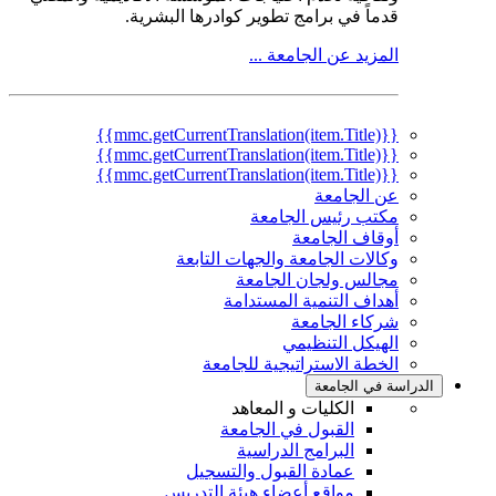
قدماً في برامج تطوير كوادرها البشرية.
المزيد عن الجامعة ...
{{mmc.getCurrentTranslation(item.Title)}}
{{mmc.getCurrentTranslation(item.Title)}}
{{mmc.getCurrentTranslation(item.Title)}}
عن الجامعة
مكتب رئيس الجامعة
أوقاف الجامعة
وكالات الجامعة والجهات التابعة
مجالس ولجان الجامعة
أهداف التنمية المستدامة
شركاء الجامعة
الهيكل التنظيمي
الخطة الاستراتيجية للجامعة
الدراسة في الجامعة
الكليات و المعاهد
القبول في الجامعة
البرامج الدراسية
عمادة القبول والتسجيل
مواقع أعضاء هيئة التدريس