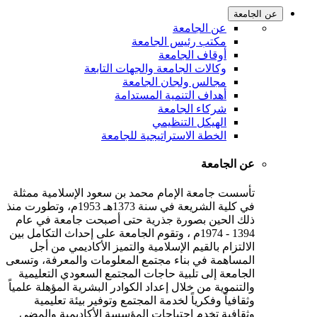
عن الجامعة
عن الجامعة
مكتب رئيس الجامعة
أوقاف الجامعة
وكالات الجامعة والجهات التابعة
مجالس ولجان الجامعة
أهداف التنمية المستدامة
شركاء الجامعة
الهيكل التنظيمي
الخطة الاستراتيجية للجامعة
عن الجامعة
تأسست جامعة الإمام محمد بن سعود الإسلامية ممثلة
في كلية الشريعة في سنة 1373هـ 1953م، وتطورت منذ
ذلك الحين بصورة جذرية حتى أصبحت جامعة في عام
1394 - 1974م ، وتقوم الجامعة على إحداث التكامل بين
الالتزام بالقيم الإسلامية والتميز الأكاديمي من أجل
المساهمة في بناء مجتمع المعلومات والمعرفة، وتسعى
الجامعة إلى تلبية حاجات المجتمع السعودي التعليمية
والتنموية من خلال إعداد الكوادر البشرية المؤهلة علمياً
وثقافياً وفكرياً لخدمة المجتمع وتوفير بيئة تعليمية
وثقافية تخدم احتياجات المؤسسة الأكاديمية والمضي