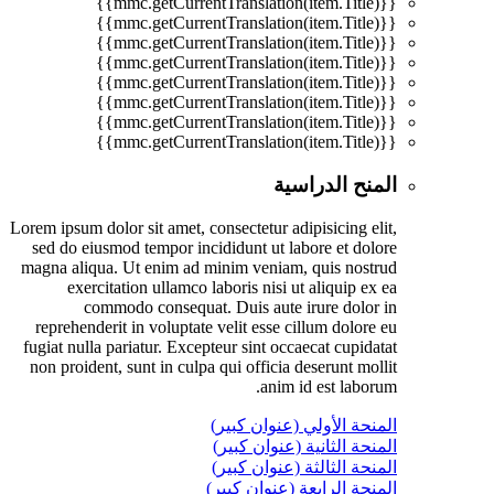
{{mmc.getCurrentTranslation(item.Title)}}
{{mmc.getCurrentTranslation(item.Title)}}
{{mmc.getCurrentTranslation(item.Title)}}
{{mmc.getCurrentTranslation(item.Title)}}
{{mmc.getCurrentTranslation(item.Title)}}
{{mmc.getCurrentTranslation(item.Title)}}
{{mmc.getCurrentTranslation(item.Title)}}
{{mmc.getCurrentTranslation(item.Title)}}
المنح الدراسية
Lorem ipsum dolor sit amet, consectetur adipisicing elit,
sed do eiusmod tempor incididunt ut labore et dolore
magna aliqua. Ut enim ad minim veniam, quis nostrud
exercitation ullamco laboris nisi ut aliquip ex ea
commodo consequat. Duis aute irure dolor in
reprehenderit in voluptate velit esse cillum dolore eu
fugiat nulla pariatur. Excepteur sint occaecat cupidatat
non proident, sunt in culpa qui officia deserunt mollit
anim id est laborum.
المنحة الأولي (عنوان كبير)
المنحة الثانية (عنوان كبير)
المنحة الثالثة (عنوان كبير)
المنحة الرابعة (عنوان كبير)