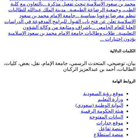
محمد بن سعود الإسلامية تبحث تفعيل مذكرة ...
بالتعاون مع كلية
الطب، وجمعية الرضاعة الطبيعية.. مدينة الملك عبدالله للطالبات
تنظم معرضا توعويا بمناسبة ...
جامعة الإمام محمد بن سعود
الإسلامية تعلن عن فتح باب القبول للبرامج المدفوعة في الدراسات
العليا للعام الجامعي ...
بإشراف ومتابعة من وكالة الشؤون
التعليمية.. طلاب وطالبات جامعة الإمام محمد بن سعود الإسلامية
يؤدون اختبارات ...
الكلمات الدلالية
بيان، توضيحي، المتحدث الرسمي، جامعة الإمام، نقل، بعض، كليات،
الطالبات، أحمد بن عبدالعزيز الركبان
الروابط الهامة
موقع رؤية السعودية
وزارة التعليم
البوابة الوطنية (سعودي)
هيئة الحكومة الرقمية
البيانات المفتوحة
موقع جدارات
منصة تفاعل
منصة استطلاع