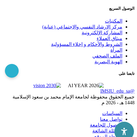
الوصول السريع
المكتبات
مركز الإرشاد النفسي والاجتماعي (عناية)
المشاركة الإلكترونية
ميثاق العملاء
الشروط والأحكام و إخلاء المسؤولية
المرآة
الملف الصحفي
الهوية البصرية
تابعنا على
@IMSIU_edu_sa
جميع الحقوق محفوظة لجامعة الإمام محمد بن سعود الإسلامية
1448 هـ -
2026 م
السياسات
تواصل معنا
الوصول للجامعة
الاسئلة الشائعة
خريطة الموقع