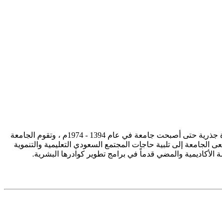
تأسست جامعة الإمام محمد بن سعود الإسلامية ممثلة في كلية الشريعة في سنة 1373هـ 1953م، وتطورت منذ ذلك الحين بصورة جذرية حتى أصبحت جامعة في عام 1394 - 1974م ، وتقوم الجامعة
ى الجامعة إلى تلبية حاجات المجتمع السعودي التعليمية والتنموية
سة الأكاديمية والمضي قدماً في برامج تطوير كوادرها البشرية.