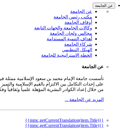
عن الجامعة
عن الجامعة
مكتب رئيس الجامعة
أوقاف الجامعة
وكالات الجامعة والجهات التابعة
مجالس ولجان الجامعة
أهداف التنمية المستدامة
شركاء الجامعة
الهيكل التنظيمي
الخطة الاستراتيجية للجامعة
عن الجامعة
على إحداث التكامل بين الالتزام بالقيم الإسلامية والتمي
من خلال إعداد الكوادر البشرية المؤهلة علمياً وثقافياً و
المزيد عن الجامعة ...
{{mmc.getCurrentTranslation(item.Title)}}
{{mmc.getCurrentTranslation(item.Title)}}