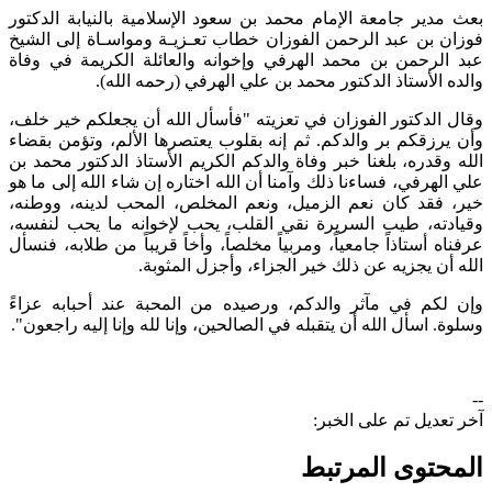
بعث مدير جامعة الإمام محمد بن سعود الإسلامية بالنيابة الدكتور
فوزان بن عبد الرحمن الفوزان خطاب تعـزيـة ومواسـاة إلى الشيخ
عبد الرحمن بن محمد الهرفي وإخوانه والعائلة الكريمة في وفاة
والده الأستاذ الدكتور محمد بن علي الهرفي (رحمه الله).
وقال الدكتور الفوزان في تعزيته "فأسأل الله أن يجعلكم خير خلف،
وأن يرزقكم بر والدكم. ثم إنه بقلوب يعتصرها الألم، وتؤمن بقضاء
الله وقدره، بلغنا خبر وفاة والدكم الكريم الأستاذ الدكتور محمد بن
علي الهرفي، فساءنا ذلك وآمنا أن الله اختاره إن شاء الله إلى ما هو
خير، فقد كان نعم الزميل، ونعم المخلص، المحب لدينه، ووطنه،
وقيادته، طيب السريرة نقي القلب، يحب لإخوانه ما يحب لنفسه،
عرفناه أستاذاً جامعياً، ومربياً مخلصاً، وأخاً قريباً من طلابه، فنسأل
الله أن يجزيه عن ذلك خير الجزاء، وأجزل المثوبة.
وإن لكم في مآثر والدكم، ورصيده من المحبة عند أحبابه عزاءً
وسلوة. اسأل الله أن يتقبله في الصالحين، وإنا لله وإنا إليه راجعون".
--
آخر تعديل تم على الخبر:
المحتوى المرتبط