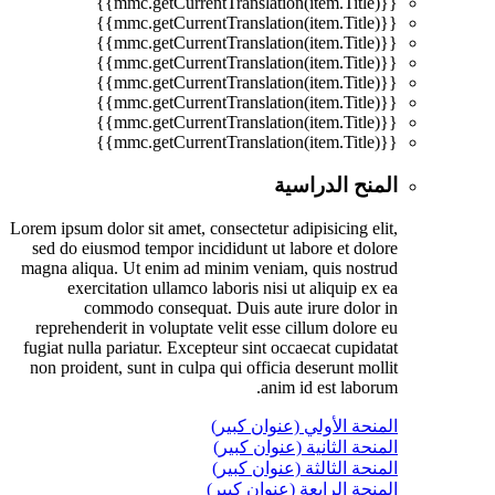
{{mmc.getCurrentTranslation(item.Title)}}
{{mmc.getCurrentTranslation(item.Title)}}
{{mmc.getCurrentTranslation(item.Title)}}
{{mmc.getCurrentTranslation(item.Title)}}
{{mmc.getCurrentTranslation(item.Title)}}
{{mmc.getCurrentTranslation(item.Title)}}
{{mmc.getCurrentTranslation(item.Title)}}
{{mmc.getCurrentTranslation(item.Title)}}
المنح الدراسية
Lorem ipsum dolor sit amet, consectetur adipisicing elit,
sed do eiusmod tempor incididunt ut labore et dolore
magna aliqua. Ut enim ad minim veniam, quis nostrud
exercitation ullamco laboris nisi ut aliquip ex ea
commodo consequat. Duis aute irure dolor in
reprehenderit in voluptate velit esse cillum dolore eu
fugiat nulla pariatur. Excepteur sint occaecat cupidatat
non proident, sunt in culpa qui officia deserunt mollit
anim id est laborum.
المنحة الأولي (عنوان كبير)
المنحة الثانية (عنوان كبير)
المنحة الثالثة (عنوان كبير)
المنحة الرابعة (عنوان كبير)