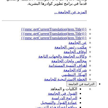
قدماً في برامج تطوير كوادرها البشرية.
المزيد عن الجامعة ...
{{mmc.getCurrentTranslation(item.Title)}}
{{mmc.getCurrentTranslation(item.Title)}}
{{mmc.getCurrentTranslation(item.Title)}}
عن الجامعة
مكتب رئيس الجامعة
أوقاف الجامعة
وكالات الجامعة والجهات التابعة
مجالس ولجان الجامعة
أهداف التنمية المستدامة
شركاء الجامعة
الهيكل التنظيمي
الخطة الاستراتيجية للجامعة
الدراسة في الجامعة
الكليات و المعاهد
القبول في الجامعة
البرامج الدراسية
عمادة القبول والتسجيل
مواقع أعضاء هيئة التدريس