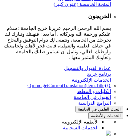
المنحة الخامسة (عنوان كبير)
الخريجون
بسم الله الرحمن الرحيم عزيزنا خريج الجامعة : سلام
عليكم ورحمة الله وبركاته ، أما بعد : فنهنئك ونبارك لك
تخرجك من الجامعة، ونتمنى لك دوام التوفيق والنجاح
في حياتك العلمية والعملية، فأنت فخر لأهلك ولجامعتك
ولوطنك الغالي، ونأمل أن تستمر صلتك بالجامعة
وتعاونك المثمر معها .
عمادة القبول والتسجيل
برنامج خريج
الخدمات الإلكترونية
{{mmc.getCurrentTranslation(item.Title)}}
الكليات و المعاهد
القبول في الجامعة
البرامج الدراسية
البحث العلمي في الجامعة
الخدمات والأنظمة
الأنظمة الإلكترونية
الخدمات السحابية