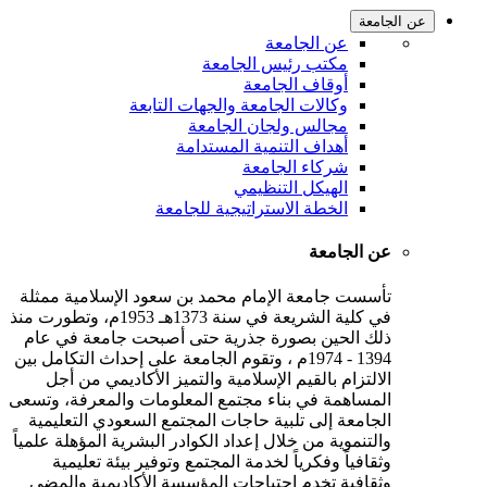
عن الجامعة
عن الجامعة
مكتب رئيس الجامعة
أوقاف الجامعة
وكالات الجامعة والجهات التابعة
مجالس ولجان الجامعة
أهداف التنمية المستدامة
شركاء الجامعة
الهيكل التنظيمي
الخطة الاستراتيجية للجامعة
عن الجامعة
تأسست جامعة الإمام محمد بن سعود الإسلامية ممثلة
في كلية الشريعة في سنة 1373هـ 1953م، وتطورت منذ
ذلك الحين بصورة جذرية حتى أصبحت جامعة في عام
1394 - 1974م ، وتقوم الجامعة على إحداث التكامل بين
الالتزام بالقيم الإسلامية والتميز الأكاديمي من أجل
المساهمة في بناء مجتمع المعلومات والمعرفة، وتسعى
الجامعة إلى تلبية حاجات المجتمع السعودي التعليمية
والتنموية من خلال إعداد الكوادر البشرية المؤهلة علمياً
وثقافياً وفكرياً لخدمة المجتمع وتوفير بيئة تعليمية
وثقافية تخدم احتياجات المؤسسة الأكاديمية والمضي