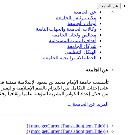
عن الجامعة
عن الجامعة
مكتب رئيس الجامعة
أوقاف الجامعة
وكالات الجامعة والجهات التابعة
مجالس ولجان الجامعة
أهداف التنمية المستدامة
شركاء الجامعة
الهيكل التنظيمي
الخطة الاستراتيجية للجامعة
عن الجامعة
على إحداث التكامل بين الالتزام بالقيم الإسلامية والتمي
من خلال إعداد الكوادر البشرية المؤهلة علمياً وثقافياً و
المزيد عن الجامعة ...
{{mmc.getCurrentTranslation(item.Title)}}
{{mmc.getCurrentTranslation(item.Title)}}