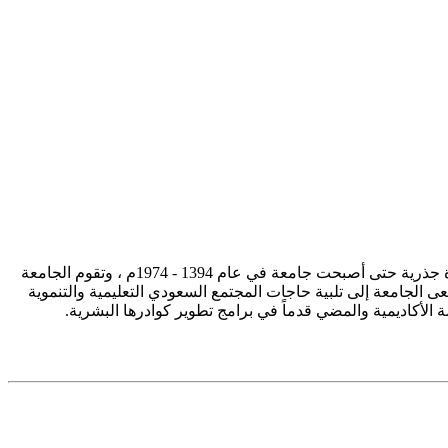
تأسست جامعة الإمام محمد بن سعود الإسلامية ممثلة في كلية الشريعة في سنة 1373هـ 1953م، وتطورت منذ ذلك الحين بصورة جذرية حتى أصبحت جامعة في عام 1394 - 1974م ، وتقوم الجامعة
ى الجامعة إلى تلبية حاجات المجتمع السعودي التعليمية والتنموية
سة الأكاديمية والمضي قدماً في برامج تطوير كوادرها البشرية.