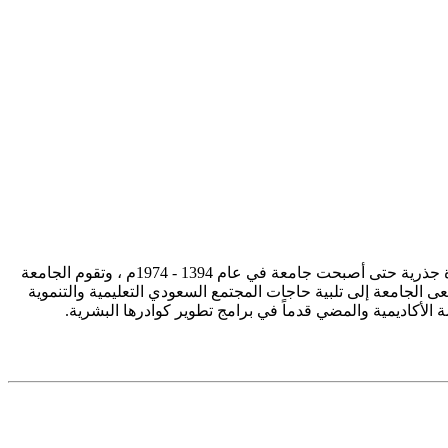
تأسست جامعة الإمام محمد بن سعود الإسلامية ممثلة في كلية الشريعة في سنة 1373هـ 1953م، وتطورت منذ ذلك الحين بصورة جذرية حتى أصبحت جامعة في عام 1394 - 1974م ، وتقوم الجامعة
ى الجامعة إلى تلبية حاجات المجتمع السعودي التعليمية والتنموية
سة الأكاديمية والمضي قدماً في برامج تطوير كوادرها البشرية.