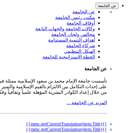
عن الجامعة
عن الجامعة
مكتب رئيس الجامعة
أوقاف الجامعة
وكالات الجامعة والجهات التابعة
مجالس ولجان الجامعة
أهداف التنمية المستدامة
شركاء الجامعة
الهيكل التنظيمي
الخطة الاستراتيجية للجامعة
عن الجامعة
على إحداث التكامل بين الالتزام بالقيم الإسلامية والتمي
من خلال إعداد الكوادر البشرية المؤهلة علمياً وثقافياً و
المزيد عن الجامعة ...
{{mmc.getCurrentTranslation(item.Title)}}
{{mmc.getCurrentTranslation(item.Title)}}