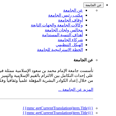
عن الجامعة
عن الجامعة
مكتب رئيس الجامعة
أوقاف الجامعة
وكالات الجامعة والجهات التابعة
مجالس ولجان الجامعة
أهداف التنمية المستدامة
شركاء الجامعة
الهيكل التنظيمي
الخطة الاستراتيجية للجامعة
عن الجامعة
على إحداث التكامل بين الالتزام بالقيم الإسلامية والتمي
من خلال إعداد الكوادر البشرية المؤهلة علمياً وثقافياً و
المزيد عن الجامعة ...
{{mmc.getCurrentTranslation(item.Title)}}
{{mmc.getCurrentTranslation(item.Title)}}