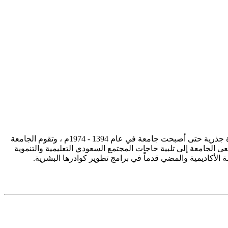
تأسست جامعة الإمام محمد بن سعود الإسلامية ممثلة في كلية الشريعة في سنة 1373هـ 1953م، وتطورت منذ ذلك الحين بصورة جذرية حتى أصبحت جامعة في عام 1394 - 1974م ، وتقوم الجامعة
ى الجامعة إلى تلبية حاجات المجتمع السعودي التعليمية والتنموية
سة الأكاديمية والمضي قدماً في برامج تطوير كوادرها البشرية.