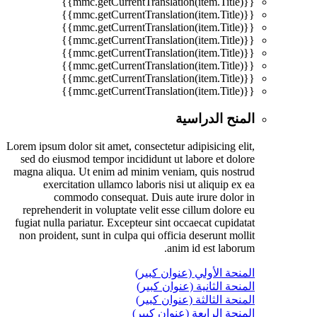
{{mmc.getCurrentTranslation(item.Title)}}
{{mmc.getCurrentTranslation(item.Title)}}
{{mmc.getCurrentTranslation(item.Title)}}
{{mmc.getCurrentTranslation(item.Title)}}
{{mmc.getCurrentTranslation(item.Title)}}
{{mmc.getCurrentTranslation(item.Title)}}
{{mmc.getCurrentTranslation(item.Title)}}
{{mmc.getCurrentTranslation(item.Title)}}
المنح الدراسية
Lorem ipsum dolor sit amet, consectetur adipisicing elit,
sed do eiusmod tempor incididunt ut labore et dolore
magna aliqua. Ut enim ad minim veniam, quis nostrud
exercitation ullamco laboris nisi ut aliquip ex ea
commodo consequat. Duis aute irure dolor in
reprehenderit in voluptate velit esse cillum dolore eu
fugiat nulla pariatur. Excepteur sint occaecat cupidatat
non proident, sunt in culpa qui officia deserunt mollit
anim id est laborum.
المنحة الأولي (عنوان كبير)
المنحة الثانية (عنوان كبير)
المنحة الثالثة (عنوان كبير)
المنحة الرابعة (عنوان كبير)