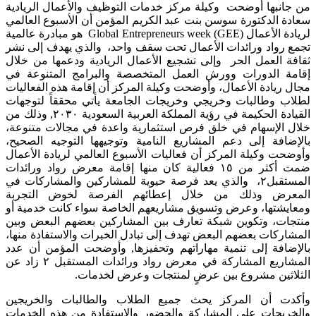
من جانبها أوضحت وكيلة مركز خدمات التوظيف والأعمال الريادية
سعادة الدكتورة سوسن بنت عبد الكريم المؤمن أن الأسبوع العالمي
لريادة الأعمال Global Entrepreneurs week (GEE) هو مبادرة عالمية
تجمع رواد ورائدات الأعمال تحت سقف واحد، والذي يهدف إلى نشر
ثقافة العمل الحر وإلى تشجيع الأعمال الريادية ودعمها من خلال
إقامة الدورات وورش العمل المتخصصة والبرامج المتنوعة في
مجال ريادة الأعمال، وأوضحت وكيلة المركز أن إقامة هذه الفعاليات
لطلاب وطالبات وخريجي وخريجات الجامعة يأتي محققاً لتوجهات
القيادة الحكيمة في رؤية المملكة العربية السعودية ٢٠٣٠, وذلك من
خلال الإسهام في خلق فرص استثمارية واعدة في مجالات متنوعة،
بالإضافة إلى دعم المشاريع النامية وتوجيهها التوجيه الصحيح،
وأوضحت وكيلة المركز أن فعاليات الأسبوع العالمي لريادة الأعمال
ضمت أكثر من ١٥ فعالية كان منها إقامة معرض رواد ورائدات
المستقبل٢، والذي يعد فرصة حيوية للمشاركين والمشاركات في
المعرض وذلك من خلال إعطائهم الفرصة لخوض التجربة
ومعايشتها، وعرض وتسويق مشاريعهم الخاصة سواء كانت خدمية أو
منتجات، وتكوين شبكة تعارف بين المشاركين بعضهم البعض وبين
المشاركات بعضهم البعض تهدف إلى تبادل الخبرات والاستفادة منها،
بالإضافة إلى تنمية مهاراتهم وتحفيزها, وأوضحت المؤمن أن عدد
المشاريع المشاركة في معرض رواد ورائدات المستقبل ٢ زاد عن
الثلاثين مشروع بين عرضٍ لمنتجات وعرض لخدمات.
وأكدت أن المركز يحث جميع الطلاب والطالبات والخريجين
والخريجات على المشاركة والحضور والاستفادة من هذه الخدمات