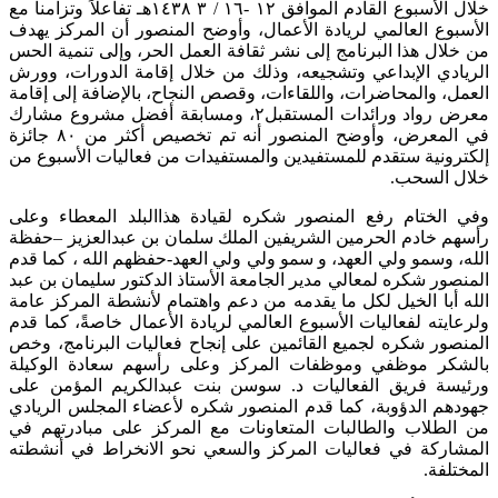
خلال الأسبوع القادم الموافق ١٢ -١٦ / ٣ ١٤٣٨هـ تفاعلاً وتزامناً مع
الأسبوع العالمي لريادة الأعمال، وأوضح المنصور أن المركز يهدف
من خلال هذا البرنامج إلى نشر ثقافة العمل الحر، وإلى تنمية الحس
الريادي الإبداعي وتشجيعه، وذلك من خلال إقامة الدورات، وورش
العمل، والمحاضرات، واللقاءات، وقصص النجاح، بالإضافة إلى إقامة
معرض رواد ورائدات المستقبل٢، ومسابقة أفضل مشروع مشارك
في المعرض، وأوضح المنصور أنه تم تخصيص أكثر من ٨٠ جائزة
إلكترونية ستقدم للمستفيدين والمستفيدات من فعاليات الأسبوع من
خلال السحب.
وفي الختام رفع المنصور شكره لقيادة هذاالبلد المعطاء وعلى
رأسهم خادم الحرمين الشريفين الملك سلمان بن عبدالعزيز –حفظة
الله، وسمو ولي العهد، و سمو ولي ولي العهد-حفظهم الله ، كما قدم
المنصور شكره لمعالي مدير الجامعة الأستاذ الدكتور سليمان بن عبد
الله أبا الخيل لكل ما يقدمه من دعم واهتمام لأنشطة المركز عامة
ولرعايته لفعاليات الأسبوع العالمي لريادة الأعمال خاصةً، كما قدم
المنصور شكره لجميع القائمين على إنجاح فعاليات البرنامج، وخص
بالشكر موظفي وموظفات المركز وعلى رأسهم سعادة الوكيلة
ورئيسة فريق الفعاليات د. سوسن بنت عبدالكريم المؤمن على
جهودهم الدؤوبة، كما قدم المنصور شكره لأعضاء المجلس الريادي
من الطلاب والطالبات المتعاونات مع المركز على مبادرتهم في
المشاركة في فعاليات المركز والسعي نحو الانخراط في أنشطته
المختلفة.