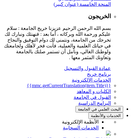
المنحة الخامسة (عنوان كبير)
الخريجون
بسم الله الرحمن الرحيم عزيزنا خريج الجامعة : سلام
عليكم ورحمة الله وبركاته ، أما بعد : فنهنئك ونبارك لك
تخرجك من الجامعة، ونتمنى لك دوام التوفيق والنجاح
في حياتك العلمية والعملية، فأنت فخر لأهلك ولجامعتك
ولوطنك الغالي، ونأمل أن تستمر صلتك بالجامعة
وتعاونك المثمر معها .
عمادة القبول والتسجيل
برنامج خريج
الخدمات الإلكترونية
{{mmc.getCurrentTranslation(item.Title)}}
الكليات و المعاهد
القبول في الجامعة
البرامج الدراسية
البحث العلمي في الجامعة
الخدمات والأنظمة
الأنظمة الإلكترونية
الخدمات السحابية