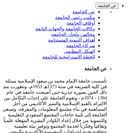
عن الجامعة
عن الجامعة
مكتب رئيس الجامعة
أوقاف الجامعة
وكالات الجامعة والجهات التابعة
مجالس ولجان الجامعة
أهداف التنمية المستدامة
شركاء الجامعة
الهيكل التنظيمي
الخطة الاستراتيجية للجامعة
عن الجامعة
تأسست جامعة الإمام محمد بن سعود الإسلامية ممثلة
في كلية الشريعة في سنة 1373هـ 1953م، وتطورت منذ
ذلك الحين بصورة جذرية حتى أصبحت جامعة في عام
1394 - 1974م ، وتقوم الجامعة على إحداث التكامل بين
الالتزام بالقيم الإسلامية والتميز الأكاديمي من أجل
المساهمة في بناء مجتمع المعلومات والمعرفة، وتسعى
الجامعة إلى تلبية حاجات المجتمع السعودي التعليمية
والتنموية من خلال إعداد الكوادر البشرية المؤهلة علمياً
وثقافياً وفكرياً لخدمة المجتمع وتوفير بيئة تعليمية
وثقافية تخدم احتياجات المؤسسة الأكاديمية والمضي