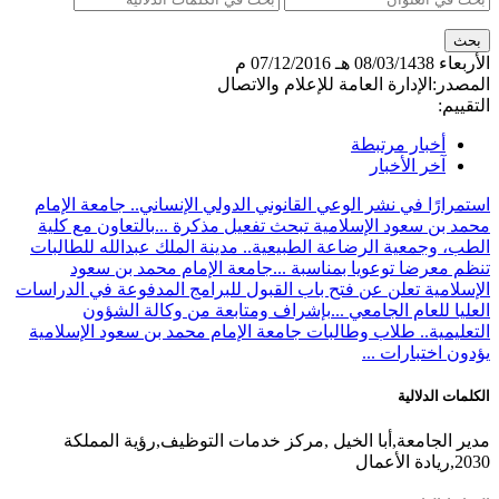
الأربعاء
08/03/1438 هـ
07/12/2016 م
المصدر:
الإدارة العامة للإعلام والاتصال
التقييم:
أخبار مرتبطة
آخر الأخبار
استمرارًا في نشر الوعي القانوني الدولي الإنساني.. جامعة الإمام
محمد بن سعود الإسلامية تبحث تفعيل مذكرة ...
بالتعاون مع كلية
الطب، وجمعية الرضاعة الطبيعية.. مدينة الملك عبدالله للطالبات
تنظم معرضا توعويا بمناسبة ...
جامعة الإمام محمد بن سعود
الإسلامية تعلن عن فتح باب القبول للبرامج المدفوعة في الدراسات
العليا للعام الجامعي ...
بإشراف ومتابعة من وكالة الشؤون
التعليمية.. طلاب وطالبات جامعة الإمام محمد بن سعود الإسلامية
يؤدون اختبارات ...
الكلمات الدلالية
مدير الجامعة,أبا الخيل ,مركز خدمات التوظيف,رؤية المملكة
2030,ريادة الأعمال