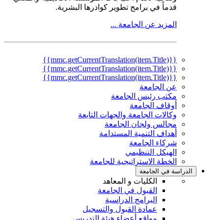
قدماً في برامج تطوير كوادرها البشرية.
المزيد عن الجامعة ...
{{mmc.getCurrentTranslation(item.Title)}}
{{mmc.getCurrentTranslation(item.Title)}}
{{mmc.getCurrentTranslation(item.Title)}}
عن الجامعة
مكتب رئيس الجامعة
أوقاف الجامعة
وكالات الجامعة والجهات التابعة
مجالس ولجان الجامعة
أهداف التنمية المستدامة
شركاء الجامعة
الهيكل التنظيمي
الخطة الاستراتيجية للجامعة
الدراسة في الجامعة
الكليات و المعاهد
القبول في الجامعة
البرامج الدراسية
عمادة القبول والتسجيل
مواقع أعضاء هيئة التدريس