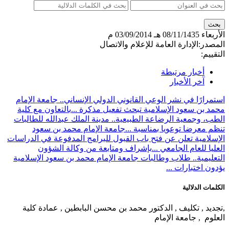
الأربعاء
08/11/1435 هـ
03/09/2014 م
المصدر:
الإدارة العامة للإعلام والاتصال
التقييم:
أخبار مرتبطة
آخر الأخبار
استمرارًا في نشر الوعي القانوني الدولي الإنساني.. جامعة الإمام
محمد بن سعود الإسلامية تبحث تفعيل مذكرة ...
بالتعاون مع كلية
الطب، وجمعية الرضاعة الطبيعية.. مدينة الملك عبدالله للطالبات
تنظم معرضا توعويا بمناسبة ...
جامعة الإمام محمد بن سعود
الإسلامية تعلن عن فتح باب القبول للبرامج المدفوعة في الدراسات
العليا للعام الجامعي ...
بإشراف ومتابعة من وكالة الشؤون
التعليمية.. طلاب وطالبات جامعة الإمام محمد بن سعود الإسلامية
يؤدون اختبارات ...
الكلمات الدلالية
,تجديد , تكليف , الدكتور محمد بن محسن البابطين , عمادة كلية
العلوم , جامعة الإمام