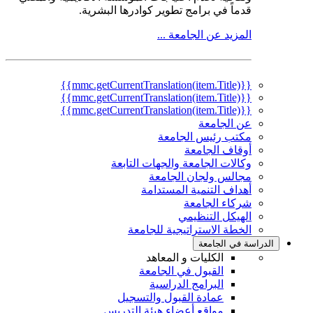
قدماً في برامج تطوير كوادرها البشرية.
المزيد عن الجامعة ...
{{mmc.getCurrentTranslation(item.Title)}}
{{mmc.getCurrentTranslation(item.Title)}}
{{mmc.getCurrentTranslation(item.Title)}}
عن الجامعة
مكتب رئيس الجامعة
أوقاف الجامعة
وكالات الجامعة والجهات التابعة
مجالس ولجان الجامعة
أهداف التنمية المستدامة
شركاء الجامعة
الهيكل التنظيمي
الخطة الاستراتيجية للجامعة
الدراسة في الجامعة
الكليات و المعاهد
القبول في الجامعة
البرامج الدراسية
عمادة القبول والتسجيل
مواقع أعضاء هيئة التدريس