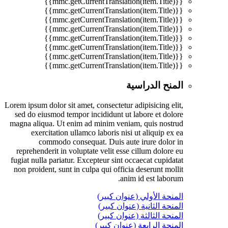
{{mmc.getCurrentTranslation(item.Title)}}
{{mmc.getCurrentTranslation(item.Title)}}
{{mmc.getCurrentTranslation(item.Title)}}
{{mmc.getCurrentTranslation(item.Title)}}
{{mmc.getCurrentTranslation(item.Title)}}
{{mmc.getCurrentTranslation(item.Title)}}
{{mmc.getCurrentTranslation(item.Title)}}
{{mmc.getCurrentTranslation(item.Title)}}
المنح الدراسية
Lorem ipsum dolor sit amet, consectetur adipisicing elit,
sed do eiusmod tempor incididunt ut labore et dolore
magna aliqua. Ut enim ad minim veniam, quis nostrud
exercitation ullamco laboris nisi ut aliquip ex ea
commodo consequat. Duis aute irure dolor in
reprehenderit in voluptate velit esse cillum dolore eu
fugiat nulla pariatur. Excepteur sint occaecat cupidatat
non proident, sunt in culpa qui officia deserunt mollit
anim id est laborum.
المنحة الأولي (عنوان كبير)
المنحة الثانية (عنوان كبير)
المنحة الثالثة (عنوان كبير)
المنحة الرابعة (عنوان كبير)