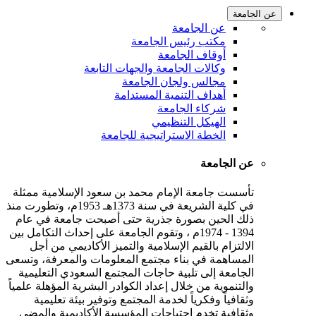
عن الجامعة
عن الجامعة
مكتب رئيس الجامعة
أوقاف الجامعة
وكالات الجامعة والجهات التابعة
مجالس ولجان الجامعة
أهداف التنمية المستدامة
شركاء الجامعة
الهيكل التنظيمي
الخطة الاستراتيجية للجامعة
عن الجامعة
تأسست جامعة الإمام محمد بن سعود الإسلامية ممثلة
في كلية الشريعة في سنة 1373هـ 1953م، وتطورت منذ
ذلك الحين بصورة جذرية حتى أصبحت جامعة في عام
1394 - 1974م ، وتقوم الجامعة على إحداث التكامل بين
الالتزام بالقيم الإسلامية والتميز الأكاديمي من أجل
المساهمة في بناء مجتمع المعلومات والمعرفة، وتسعى
الجامعة إلى تلبية حاجات المجتمع السعودي التعليمية
والتنموية من خلال إعداد الكوادر البشرية المؤهلة علمياً
وثقافياً وفكرياً لخدمة المجتمع وتوفير بيئة تعليمية
وثقافية تخدم احتياجات المؤسسة الأكاديمية والمضي