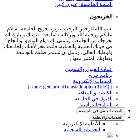
المنحة الخامسة (عنوان كبير)
الخريجون
بسم الله الرحمن الرحيم عزيزنا خريج الجامعة : سلام
عليكم ورحمة الله وبركاته ، أما بعد : فنهنئك ونبارك لك
تخرجك من الجامعة، ونتمنى لك دوام التوفيق والنجاح
في حياتك العلمية والعملية، فأنت فخر لأهلك ولجامعتك
ولوطنك الغالي، ونأمل أن تستمر صلتك بالجامعة
وتعاونك المثمر معها .
عمادة القبول والتسجيل
برنامج خريج
الخدمات الإلكترونية
{{mmc.getCurrentTranslation(item.Title)}}
الكليات و المعاهد
القبول في الجامعة
البرامج الدراسية
البحث العلمي في الجامعة
الخدمات والأنظمة
الأنظمة الإلكترونية
الخدمات السحابية