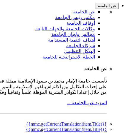
عن الجامعة
عن الجامعة
مكتب رئيس الجامعة
أوقاف الجامعة
وكالات الجامعة والجهات التابعة
مجالس ولجان الجامعة
أهداف التنمية المستدامة
شركاء الجامعة
الهيكل التنظيمي
الخطة الاستراتيجية للجامعة
عن الجامعة
على إحداث التكامل بين الالتزام بالقيم الإسلامية والتمي
من خلال إعداد الكوادر البشرية المؤهلة علمياً وثقافياً و
المزيد عن الجامعة ...
{{mmc.getCurrentTranslation(item.Title)}}
{{mmc.getCurrentTranslation(item.Title)}}