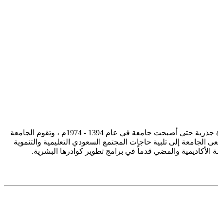
تأسست جامعة الإمام محمد بن سعود الإسلامية ممثلة في كلية الشريعة في سنة 1373هـ 1953م، وتطورت منذ ذلك الحين بصورة جذرية حتى أصبحت جامعة في عام 1394 - 1974م ، وتقوم الجامعة
ى الجامعة إلى تلبية حاجات المجتمع السعودي التعليمية والتنموية
سة الأكاديمية والمضي قدماً في برامج تطوير كوادرها البشرية.