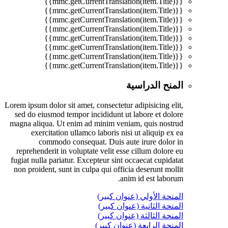
{{mmc.getCurrentTranslation(item.Title)}}
{{mmc.getCurrentTranslation(item.Title)}}
{{mmc.getCurrentTranslation(item.Title)}}
{{mmc.getCurrentTranslation(item.Title)}}
{{mmc.getCurrentTranslation(item.Title)}}
{{mmc.getCurrentTranslation(item.Title)}}
{{mmc.getCurrentTranslation(item.Title)}}
{{mmc.getCurrentTranslation(item.Title)}}
المنح الدراسية
Lorem ipsum dolor sit amet, consectetur adipisicing elit,
sed do eiusmod tempor incididunt ut labore et dolore
magna aliqua. Ut enim ad minim veniam, quis nostrud
exercitation ullamco laboris nisi ut aliquip ex ea
commodo consequat. Duis aute irure dolor in
reprehenderit in voluptate velit esse cillum dolore eu
fugiat nulla pariatur. Excepteur sint occaecat cupidatat
non proident, sunt in culpa qui officia deserunt mollit
anim id est laborum.
المنحة الأولي (عنوان كبير)
المنحة الثانية (عنوان كبير)
المنحة الثالثة (عنوان كبير)
المنحة الرابعة (عنوان كبير)