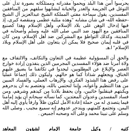
يحرسوا أمن هذا البلد ويحموا مقدراته وممتلكاته بصورة تدل على
التوغل في الجريمة والغدر والخيانة ليشابهوا سلفهم من المنافقين
المفسدين، يقول سماحة مفتي المملكة الشيخ عبدالعزيز آل الشيخ
-حفظه الله- في شأن مشابه "وهذه مثلبة عظمى ومنقصة كبرى، إذ
فيها إدخال الوهن على بلاد الإسلام، وأهل الإسلام وهذا كصنيع
المنافقين مع اليهود ضد النبي صلى الله عليه وسلم وأصحابه في
المدينة، وكذلك التواطؤ مع المشركين ضد أهل الإسلام، ومن كان
في قلبه إيمان صحيح فلا يمكن أن يتعاون على أهل الإسلام وبلاد
الإسلام" ا.هـ
والحق أن المسؤولية عظيمة في التعاون والتكاتف، والالتفاف مع
ولاة أمرنا ضد هؤلاء المفسدين المجرمين الذين ينفذون إرادة خوارج
العصر والإبلاغ عن المطلوبين، ليجدوا في تكاتفنا ما يضيق عليهم
الخناق، ويجعلهم شذاذاً كما هو حالهم، وليكون ذلك إجماعاً عملياً
على رفض هذا الشذوذ الفكري، والإرهاب العملي، والفساد المبين
من هذا التنظيم وأعوانه، وإننا لنحتمي بالله، ونعتصم به أن يدحرهم
ويكبتهم فينقلبوا خائبين، وأن يحفظ بلادنا من كيدهم وشرهم، ومن
فساد المفسدين وعدوان المعتدين، كما نسأله سبحانه أن يؤيد إمامنا
فيما يتصدى له من حملة إعادة الأمل لتكون ظلاً وارفاً يأوي إليه أهل
اليمن، وتجتمع كلمتهم، ويندحر عدوهم إنه سميع مجيب , وصلى الله
وسلم على نبينا محمد وعلى آله وصحبه أجميعن .
كتبه / وكيل جامعة الإمام لشؤون المعاهد