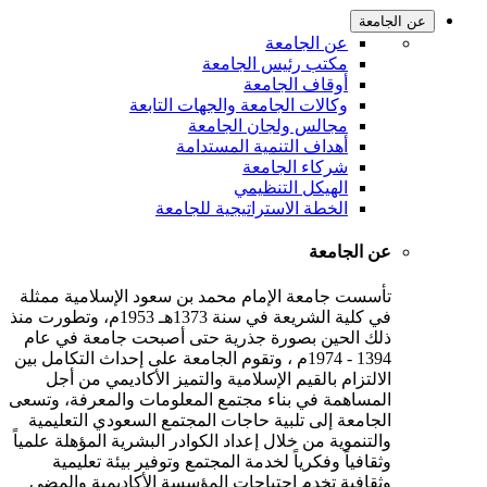
عن الجامعة
عن الجامعة
مكتب رئيس الجامعة
أوقاف الجامعة
وكالات الجامعة والجهات التابعة
مجالس ولجان الجامعة
أهداف التنمية المستدامة
شركاء الجامعة
الهيكل التنظيمي
الخطة الاستراتيجية للجامعة
عن الجامعة
تأسست جامعة الإمام محمد بن سعود الإسلامية ممثلة
في كلية الشريعة في سنة 1373هـ 1953م، وتطورت منذ
ذلك الحين بصورة جذرية حتى أصبحت جامعة في عام
1394 - 1974م ، وتقوم الجامعة على إحداث التكامل بين
الالتزام بالقيم الإسلامية والتميز الأكاديمي من أجل
المساهمة في بناء مجتمع المعلومات والمعرفة، وتسعى
الجامعة إلى تلبية حاجات المجتمع السعودي التعليمية
والتنموية من خلال إعداد الكوادر البشرية المؤهلة علمياً
وثقافياً وفكرياً لخدمة المجتمع وتوفير بيئة تعليمية
وثقافية تخدم احتياجات المؤسسة الأكاديمية والمضي