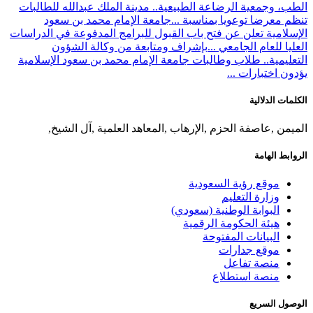
الطب، وجمعية الرضاعة الطبيعية.. مدينة الملك عبدالله للطالبات
تنظم معرضا توعويا بمناسبة ...
جامعة الإمام محمد بن سعود
الإسلامية تعلن عن فتح باب القبول للبرامج المدفوعة في الدراسات
العليا للعام الجامعي ...
بإشراف ومتابعة من وكالة الشؤون
التعليمية.. طلاب وطالبات جامعة الإمام محمد بن سعود الإسلامية
يؤدون اختبارات ...
الكلمات الدلالية
الميمن ,عاصفة الحزم ,الإرهاب ,المعاهد العلمية ,آل الشيخ,
الروابط الهامة
موقع رؤية السعودية
وزارة التعليم
البوابة الوطنية (سعودي)
هيئة الحكومة الرقمية
البيانات المفتوحة
موقع جدارات
منصة تفاعل
منصة استطلاع
الوصول السريع