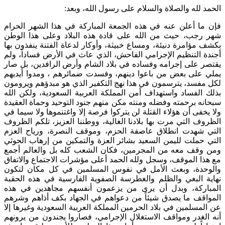
الحمد لله والصلاة والسلام على رسول الله، وبعد:
فإن ما أعلن عنه في هذه الجمعة المباركة في هذا الشهر الحرام
شهر رجب، حيث من الله على قادة هذه البلاد وعلى هذا الوطن
بكشف مؤامرة دنيئة، ومساع خبيثة، وأوكار لدعاة الفتنة ينفذون بها
أجندة التنظيم الإجرامي الفاحش، الذي عاث في الأرض فساداً، ولم
يقتصر على إجرامه وفساده في بلاد الشام وأرض الرافدين، بل صار
يملي على بعض من باعوا دينهم، وفسدت ضمائرهم ، ومدوا أيديهم
لكل مفسد، يترسمون في هذا نهج التكفير الذي هو مبدؤهم ويرومون
بذلك الفساد واستهداف أمن المملكة العربية السعودية، ولكن الله
سبحانه برحمته وفضله ومنته مكن منهم جنود التوحيد وحماة العقيدة
ولا يخفى أن هؤلاء القتلة لن يتركوا فرصة إلا واغتنموها ولا سيما في
الظروف التي مرت بها بلادنا الغالية، ووطننا العزيز، تلكم الظروف
التي شهدت انطلاق عاصفة الحزم، وموقف النصرة، ورياح العزم
التي حملت لليمن السعيد بشائر العزة والتمكين من إرهاب الحوثي
ومن وقف معه من المجرمين، فكان الشعب كله بل والعالم أجمع
مع هذا الموقف، وسجل ولله الحمد أعلى مؤشرات الاجتماع والاتفاق
والوحدة، وبعث الأمل في نفوس المسلمين في كل مكان لتكون
نهاية البغي والظلم والغطرسة الصفوية الفارسية في هذه الحقبة
المباركة، وبدل أن يرى من يزعمون أنفسهم مجاهدين في هذه
المواقف ما يصدق شيئاً من دعواهم في الجهاد بكف أذاهم وشرهم
عن المسلمين في بلاد الحرمين المملكة العربية السعودية وغيرها إلا
أنه الغدر ومواقف الاستغلال الإجرامي، فصاروا يجندون من يرونهم