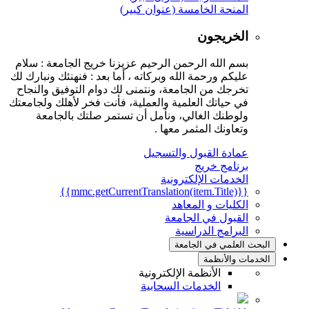
المنحة الخامسة (عنوان كبير)
الخريجون
بسم الله الرحمن الرحيم عزيزنا خريج الجامعة : سلام
عليكم ورحمة الله وبركاته ، أما بعد : فنهنئك ونبارك لك
تخرجك من الجامعة، ونتمنى لك دوام التوفيق والنجاح
في حياتك العلمية والعملية، فأنت فخر لأهلك ولجامعتك
ولوطنك الغالي، ونأمل أن تستمر صلتك بالجامعة
وتعاونك المثمر معها .
عمادة القبول والتسجيل
برنامج خريج
الخدمات الإلكترونية
{{mmc.getCurrentTranslation(item.Title)}}
الكليات و المعاهد
القبول في الجامعة
البرامج الدراسية
البحث العلمي في الجامعة
الخدمات والأنظمة
الأنظمة الإلكترونية
الخدمات السحابية