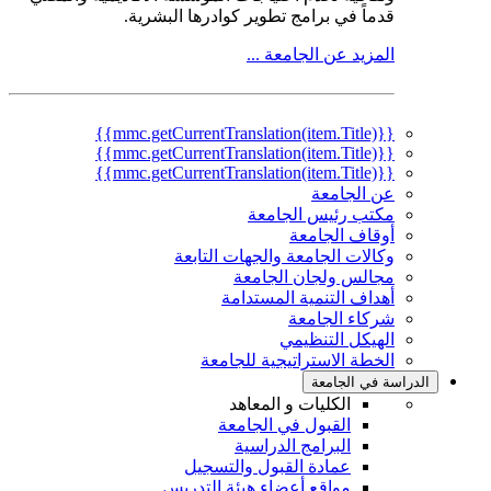
قدماً في برامج تطوير كوادرها البشرية.
المزيد عن الجامعة ...
{{mmc.getCurrentTranslation(item.Title)}}
{{mmc.getCurrentTranslation(item.Title)}}
{{mmc.getCurrentTranslation(item.Title)}}
عن الجامعة
مكتب رئيس الجامعة
أوقاف الجامعة
وكالات الجامعة والجهات التابعة
مجالس ولجان الجامعة
أهداف التنمية المستدامة
شركاء الجامعة
الهيكل التنظيمي
الخطة الاستراتيجية للجامعة
الدراسة في الجامعة
الكليات و المعاهد
القبول في الجامعة
البرامج الدراسية
عمادة القبول والتسجيل
مواقع أعضاء هيئة التدريس