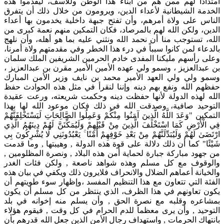
امتداداً لهم ممن هم من أبناء هذا الوطن وللأسف، ليقدموا هذه
الخدمة الشيطانية لأعداء الدين، ويرومون من خلال ذلك أن يتفرق
الناس على ولاة أمرهم، وأن تفتح جبهة داخلية يخدمون بها أعداء
الدين، ولكن الله لهم بالمرصاد، فكان التمكين منهم نعمة كبرى من
الله، تستوجب منا أن نحمد الله ونثني عليه بما هو أهله، وأن نلهج
بالدعاء لمن كانوا سبباً في درء هذا الخطر وفي مقدمتهم ولاة أمرنا،
وعلى رأسهم مليكنا المفدى خادم الحرمين الشريفين الملك سلمان
بن عبدالعزيز ، وسمو ولي عهده الأمين الأمير مقرن بن عبدالعزيز ،
وسمو ولي ولي العهد الأمير محمد بن نايف وزير الأمن المبارك
حفظهم الله ونفع بهم دينه وإننا لنقرأ في مثل هذه الحوادث حفظ
الله لهذه الدولة لأنها حفظت دينه وحكمت شريعته، ورعت عقيدة
التوحيد صافية، وصدقت الله في ذلك فكان موعود الله لها بهذا
التمكين "وَعَدَ اللَّهُ الَّذِينَ آمَنُوا مِنْكُمْ وَعَمِلُوا الصَّالِحَاتِ لَيَسْتَخْلِفَنَّهُمْ
فِي الْأَرْضِ كَمَا اسْتَخْلَفَ الَّذِينَ مِنْ قَبْلِهِمْ وَلَيُمَكِّنَنَّ لَهُمْ دِينَهُمُ الَّذِي
ارْتَضَىٰ لَهُمْ وَلَيُبَدِّلَنَّهُمْ مِنْ بَعْدِ خَوْفِهِمْ أَمْنًا ۚ يَعْبُدُونَنِي لَا يُشْرِكُونَ بِي
شَيْئًا" كما أن ذلك دلالة على قوة هذه الدولة , وهيبتها , وما قدمت
من جهود مباركة جبارة لحماية أمن هذه البلاد , ونصرة المظلومين ,
والوقوف مع كل مسلم وهذه شواهد ناصعة , ولكن فئات الغدر
والخيانة أعماهم الضلال والانحراف فلايرون ذلك ويكفي في بيان هذه
الفئة التي تتعاون مع هذا التنظيم المفسد ،وإظهار سوء طويتهم أن
يكون تعاونهم في هذا الظرف، الذي ينتظر من كل مسلم أن يكون
بمشاعره وقلبه مع نصرة الحق , وأن يسلم منه إخوانه في بلد
التوحيد , وأن يرى معظماً للدم الحرام في كل وقت , فيقوم هؤلاء
بانتهاك الحرمات , واستهداف رجال الأمن الذين جعل الله قدرهم بأن