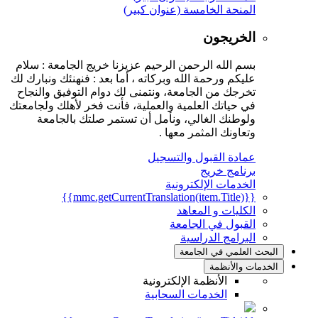
المنحة الخامسة (عنوان كبير)
الخريجون
بسم الله الرحمن الرحيم عزيزنا خريج الجامعة : سلام
عليكم ورحمة الله وبركاته ، أما بعد : فنهنئك ونبارك لك
تخرجك من الجامعة، ونتمنى لك دوام التوفيق والنجاح
في حياتك العلمية والعملية، فأنت فخر لأهلك ولجامعتك
ولوطنك الغالي، ونأمل أن تستمر صلتك بالجامعة
وتعاونك المثمر معها .
عمادة القبول والتسجيل
برنامج خريج
الخدمات الإلكترونية
{{mmc.getCurrentTranslation(item.Title)}}
الكليات و المعاهد
القبول في الجامعة
البرامج الدراسية
البحث العلمي في الجامعة
الخدمات والأنظمة
الأنظمة الإلكترونية
الخدمات السحابية