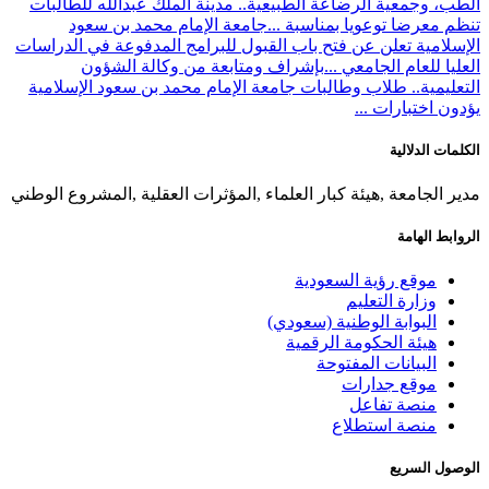
الطب، وجمعية الرضاعة الطبيعية.. مدينة الملك عبدالله للطالبات
تنظم معرضا توعويا بمناسبة ...
جامعة الإمام محمد بن سعود
الإسلامية تعلن عن فتح باب القبول للبرامج المدفوعة في الدراسات
العليا للعام الجامعي ...
بإشراف ومتابعة من وكالة الشؤون
التعليمية.. طلاب وطالبات جامعة الإمام محمد بن سعود الإسلامية
يؤدون اختبارات ...
الكلمات الدلالية
مدير الجامعة ,هيئة كبار العلماء ,المؤثرات العقلية ,المشروع الوطني
الروابط الهامة
موقع رؤية السعودية
وزارة التعليم
البوابة الوطنية (سعودي)
هيئة الحكومة الرقمية
البيانات المفتوحة
موقع جدارات
منصة تفاعل
منصة استطلاع
الوصول السريع