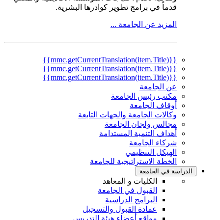
قدماً في برامج تطوير كوادرها البشرية.
المزيد عن الجامعة ...
{{mmc.getCurrentTranslation(item.Title)}}
{{mmc.getCurrentTranslation(item.Title)}}
{{mmc.getCurrentTranslation(item.Title)}}
عن الجامعة
مكتب رئيس الجامعة
أوقاف الجامعة
وكالات الجامعة والجهات التابعة
مجالس ولجان الجامعة
أهداف التنمية المستدامة
شركاء الجامعة
الهيكل التنظيمي
الخطة الاستراتيجية للجامعة
الدراسة في الجامعة
الكليات و المعاهد
القبول في الجامعة
البرامج الدراسية
عمادة القبول والتسجيل
مواقع أعضاء هيئة التدريس