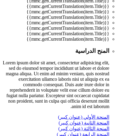
{{mmc.getCurrentTranslation(item.Title)}}
{{mmc.getCurrentTranslation(item.Title)}}
{{mmc.getCurrentTranslation(item.Title)}}
{{mmc.getCurrentTranslation(item.Title)}}
{{mmc.getCurrentTranslation(item.Title)}}
{{mmc.getCurrentTranslation(item.Title)}}
{{mmc.getCurrentTranslation(item.Title)}}
{{mmc.getCurrentTranslation(item.Title)}}
المنح الدراسية
Lorem ipsum dolor sit amet, consectetur adipisicing elit,
sed do eiusmod tempor incididunt ut labore et dolore
magna aliqua. Ut enim ad minim veniam, quis nostrud
exercitation ullamco laboris nisi ut aliquip ex ea
commodo consequat. Duis aute irure dolor in
reprehenderit in voluptate velit esse cillum dolore eu
fugiat nulla pariatur. Excepteur sint occaecat cupidatat
non proident, sunt in culpa qui officia deserunt mollit
anim id est laborum.
المنحة الأولي (عنوان كبير)
المنحة الثانية (عنوان كبير)
المنحة الثالثة (عنوان كبير)
المنحة الرابعة (عنوان كبير)