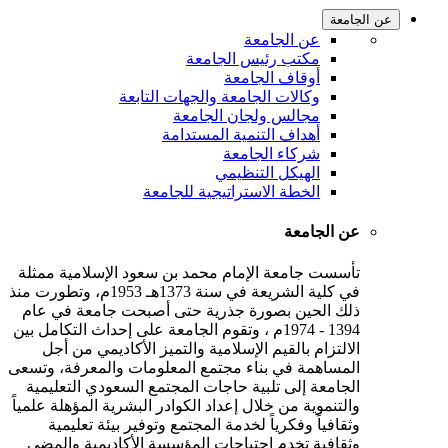
عن الجامعة
عن الجامعة
مكتب رئيس الجامعة
أوقاف الجامعة
وكالات الجامعة والجهات التابعة
مجالس ولجان الجامعة
أهداف التنمية المستدامة
شركاء الجامعة
الهيكل التنظيمي
الخطة الاستراتيجية للجامعة
عن الجامعة
تأسست جامعة الإمام محمد بن سعود الإسلامية ممثلة
في كلية الشريعة في سنة 1373هـ 1953م، وتطورت منذ
ذلك الحين بصورة جذرية حتى أصبحت جامعة في عام
1394 - 1974م ، وتقوم الجامعة على إحداث التكامل بين
الالتزام بالقيم الإسلامية والتميز الأكاديمي من أجل
المساهمة في بناء مجتمع المعلومات والمعرفة، وتسعى
الجامعة إلى تلبية حاجات المجتمع السعودي التعليمية
والتنموية من خلال إعداد الكوادر البشرية المؤهلة علمياً
وثقافياً وفكرياً لخدمة المجتمع وتوفير بيئة تعليمية
وثقافية تخدم احتياجات المؤسسة الأكاديمية والمضي