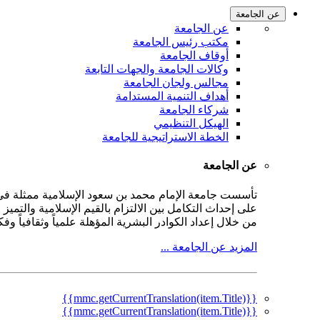
عن الجامعة
عن الجامعة
مكتب رئيس الجامعة
أوقاف الجامعة
وكالات الجامعة والجهات التابعة
مجالس ولجان الجامعة
أهداف التنمية المستدامة
شركاء الجامعة
الهيكل التنظيمي
الخطة الاستراتيجية للجامعة
عن الجامعة
على إحداث التكامل بين الالتزام بالقيم الإسلامية والتمي
من خلال إعداد الكوادر البشرية المؤهلة علمياً وثقافياً و
المزيد عن الجامعة ...
{{mmc.getCurrentTranslation(item.Title)}}
{{mmc.getCurrentTranslation(item.Title)}}