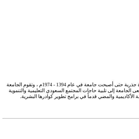
تأسست جامعة الإمام محمد بن سعود الإسلامية ممثلة في كلية الشريعة في سنة 1373هـ 1953م، وتطورت منذ ذلك الحين بصورة جذرية حتى أصبحت جامعة في عام 1394 - 1974م ، وتقوم الجامعة
ى الجامعة إلى تلبية حاجات المجتمع السعودي التعليمية والتنموية
سة الأكاديمية والمضي قدماً في برامج تطوير كوادرها البشرية.