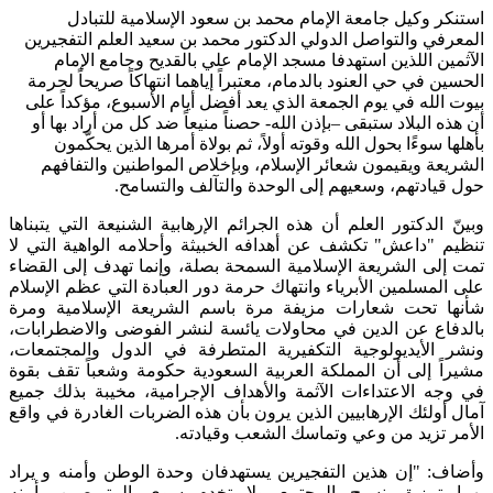
استنكر وكيل جامعة الإمام محمد بن سعود الإسلامية للتبادل
المعرفي والتواصل الدولي الدكتور محمد بن سعيد العلم التفجيرين
الآثمين اللذين استهدفا مسجد الإمام علي بالقديح وجامع الإمام
الحسين في حي العنود بالدمام، معتبراً إياهما انتهاكاً صريحاً لحرمة
بيوت الله في يوم الجمعة الذي يعد أفضل أيام الأسبوع، مؤكداً على
أن هذه البلاد ستبقى –بإذن الله- حصناً منيعاً ضد كل من أراد بها أو
بأهلها سوءًا بحول الله وقوته أولاً، ثم بولاة أمرها الذين يحكّمون
الشريعة ويقيمون شعائر الإسلام، وبإخلاص المواطنين والتفافهم
حول قيادتهم، وسعيهم إلى الوحدة والتآلف والتسامح.
وبينّ الدكتور العلم أن هذه الجرائم الإرهابية الشنيعة التي يتبناها
تنظيم "داعش" تكشف عن أهدافه الخبيثة وأحلامه الواهية التي لا
تمت إلى الشريعة الإسلامية السمحة بصلة، وإنما تهدف إلى القضاء
على المسلمين الأبرياء وانتهاك حرمة دور العبادة التي عظم الإسلام
شأنها تحت شعارات مزيفة مرة باسم الشريعة الإسلامية ومرة
بالدفاع عن الدين في محاولات يائسة لنشر الفوضى والاضطرابات،
ونشر الأيديولوجية التكفيرية المتطرفة في الدول والمجتمعات،
مشيراً إلى أن المملكة العربية السعودية حكومة وشعباً تقف بقوة
في وجه الاعتداءات الآثمة والأهداف الإجرامية، مخيبة بذلك جميع
آمال أولئك الإرهابيين الذين يرون بأن هذه الضربات الغادرة في واقع
الأمر تزيد من وعي وتماسك الشعب وقيادته.
وأضاف: "إن هذين التفجيرين يستهدفان وحدة الوطن وأمنه و يراد
بهما تمزيق نسيج المجتمع ولا تخدم سوى المتربصين بأمنه