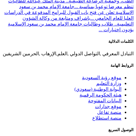
الطب، وجمعية الرضاعة الطبيعية.. مدينة الملك عبدالله للطالبات
تنظم معرضا توعويا بمناسبة ...
جامعة الإمام محمد بن سعود
الإسلامية تعلن عن فتح باب القبول للبرامج المدفوعة في الدراسات
العليا للعام الجامعي ...
بإشراف ومتابعة من وكالة الشؤون
التعليمية.. طلاب وطالبات جامعة الإمام محمد بن سعود الإسلامية
يؤدون اختبارات ...
الكلمات الدلالية
التبادل المعرفي ,التواصل الدولي ,العلم,الإرهاب ,الحرمين الشريفين
الروابط الهامة
موقع رؤية السعودية
وزارة التعليم
البوابة الوطنية (سعودي)
هيئة الحكومة الرقمية
البيانات المفتوحة
موقع جدارات
منصة تفاعل
منصة استطلاع
الوصول السريع