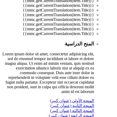
{{mmc.getCurrentTranslation(item.Title)}}
{{mmc.getCurrentTranslation(item.Title)}}
{{mmc.getCurrentTranslation(item.Title)}}
{{mmc.getCurrentTranslation(item.Title)}}
{{mmc.getCurrentTranslation(item.Title)}}
{{mmc.getCurrentTranslation(item.Title)}}
{{mmc.getCurrentTranslation(item.Title)}}
{{mmc.getCurrentTranslation(item.Title)}}
المنح الدراسية
Lorem ipsum dolor sit amet, consectetur adipisicing elit,
sed do eiusmod tempor incididunt ut labore et dolore
magna aliqua. Ut enim ad minim veniam, quis nostrud
exercitation ullamco laboris nisi ut aliquip ex ea
commodo consequat. Duis aute irure dolor in
reprehenderit in voluptate velit esse cillum dolore eu
fugiat nulla pariatur. Excepteur sint occaecat cupidatat
non proident, sunt in culpa qui officia deserunt mollit
anim id est laborum.
المنحة الأولي (عنوان كبير)
المنحة الثانية (عنوان كبير)
المنحة الثالثة (عنوان كبير)
المنحة الرابعة (عنوان كبير)