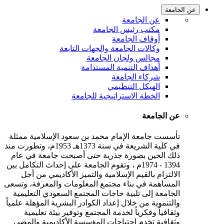
عن الجامعة
عن الجامعة
مكتب رئيس الجامعة
أوقاف الجامعة
وكالات الجامعة والجهات التابعة
مجالس ولجان الجامعة
أهداف التنمية المستدامة
شركاء الجامعة
الهيكل التنظيمي
الخطة الاستراتيجية للجامعة
عن الجامعة
تأسست جامعة الإمام محمد بن سعود الإسلامية ممثلة
في كلية الشريعة في سنة 1373هـ 1953م، وتطورت منذ
ذلك الحين بصورة جذرية حتى أصبحت جامعة في عام
1394 - 1974م ، وتقوم الجامعة على إحداث التكامل بين
الالتزام بالقيم الإسلامية والتميز الأكاديمي من أجل
المساهمة في بناء مجتمع المعلومات والمعرفة، وتسعى
الجامعة إلى تلبية حاجات المجتمع السعودي التعليمية
والتنموية من خلال إعداد الكوادر البشرية المؤهلة علمياً
وثقافياً وفكرياً لخدمة المجتمع وتوفير بيئة تعليمية
وثقافية تخدم احتياجات المؤسسة الأكاديمية والمضي