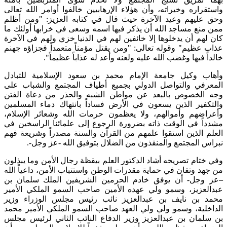
واستقراره وخيراته، وأن هؤلاء الإرهابيين خالفوا أوامر الله تعالى
وحق عليهم وعيد الآخرة حيث قال في كتابه العزيز: "ومن أظلم
ممن منع مساجد الله أن يذكر فيها اسمه وسعى في خرابها أولئك ما
كان لهم أن يدخلوها إلا خائفين لهم في الدنيا خزي ولهم في الآخرة
عذاب عظيم" وقوله تعالى: "ومن يقتل مؤمناً متعمداً فجزاؤه جهنم
خالداً فيها وغضب الله عليه ولعنه وأعد له عذاباً عظيماً".
وأهاب وكيل جامعة الإمام محمد بن سعود الإسلامية للتبادل
المعرفي والتواصل الدولي بجميع أطياف المجتمع والشباب على
وجه الخصوص بالبعد عن مواطن الشبه والحذر من دعاة الفتن
والتكفير الذين يسعون في الأرض فساداً بانتهاك دماء المسلمين
وأعراضهم وأموالهم، ولا يعظمون حرمات الله وشعائر الإسلام،
مشدداً في الوقت ذاته بضرورة الرجوع إلى علمائنا الراسخين في
العلم الذين استقوا علمهم من القرآن والسنة مصدراً وشريعة فهم
نبراس المجتمع والمنقذون من الضلال بتوفيق الله -عز وجل-.
وفي ختام تصريحه أشاد الدكتور العلم بيقظة رجال الأمن وما يبذلون
من جهد وتفان في حماية مقدرات الوطن واستتباب الأمن، داعياً الله
–عز وجل- أن يوفق خادم الحرمين الشريفين الملك سلمان بن
عبدالعزيز، وسمو ولي عهده الأمين صاحب السمو الملكي الأمير
محمد بن نايف بن عبدالعزيز نائب رئيس مجلس الوزراء وزير
الداخلية، وسمو ولي ولي العهد صاحب السمو الملكي الأمير محمد
بن سلمان بن عبدالعزيز وزير الدفاع النائب الثاني لرئيس مجلس