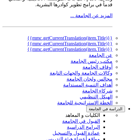
قدماً في برامج تطوير كوادرها البشرية.
المزيد عن الجامعة ...
{{mmc.getCurrentTranslation(item.Title)}}
{{mmc.getCurrentTranslation(item.Title)}}
{{mmc.getCurrentTranslation(item.Title)}}
عن الجامعة
مكتب رئيس الجامعة
أوقاف الجامعة
وكالات الجامعة والجهات التابعة
مجالس ولجان الجامعة
أهداف التنمية المستدامة
شركاء الجامعة
الهيكل التنظيمي
الخطة الاستراتيجية للجامعة
الدراسة في الجامعة
الكليات و المعاهد
القبول في الجامعة
البرامج الدراسية
عمادة القبول والتسجيل
مواقع أعضاء هيئة التدريس