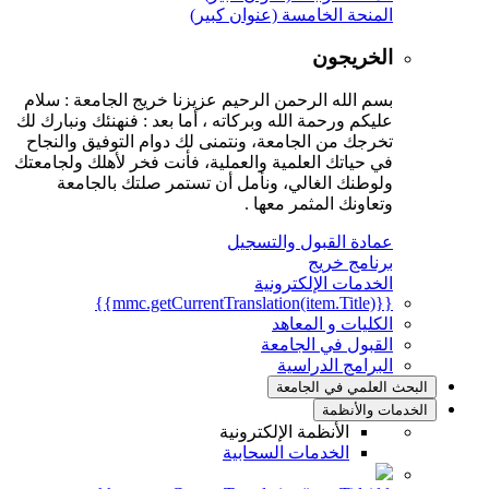
المنحة الخامسة (عنوان كبير)
الخريجون
بسم الله الرحمن الرحيم عزيزنا خريج الجامعة : سلام
عليكم ورحمة الله وبركاته ، أما بعد : فنهنئك ونبارك لك
تخرجك من الجامعة، ونتمنى لك دوام التوفيق والنجاح
في حياتك العلمية والعملية، فأنت فخر لأهلك ولجامعتك
ولوطنك الغالي، ونأمل أن تستمر صلتك بالجامعة
وتعاونك المثمر معها .
عمادة القبول والتسجيل
برنامج خريج
الخدمات الإلكترونية
{{mmc.getCurrentTranslation(item.Title)}}
الكليات و المعاهد
القبول في الجامعة
البرامج الدراسية
البحث العلمي في الجامعة
الخدمات والأنظمة
الأنظمة الإلكترونية
الخدمات السحابية