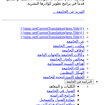
قدماً في برامج تطوير كوادرها البشرية.
المزيد عن الجامعة ...
{{mmc.getCurrentTranslation(item.Title)}}
{{mmc.getCurrentTranslation(item.Title)}}
{{mmc.getCurrentTranslation(item.Title)}}
عن الجامعة
مكتب رئيس الجامعة
أوقاف الجامعة
وكالات الجامعة والجهات التابعة
مجالس ولجان الجامعة
أهداف التنمية المستدامة
شركاء الجامعة
الهيكل التنظيمي
الخطة الاستراتيجية للجامعة
الدراسة في الجامعة
الكليات و المعاهد
القبول في الجامعة
البرامج الدراسية
عمادة القبول والتسجيل
مواقع أعضاء هيئة التدريس