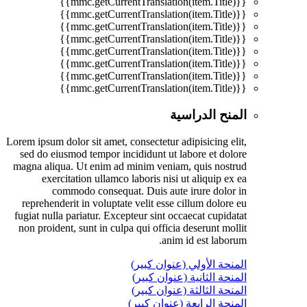
{{mmc.getCurrentTranslation(item.Title)}}
{{mmc.getCurrentTranslation(item.Title)}}
{{mmc.getCurrentTranslation(item.Title)}}
{{mmc.getCurrentTranslation(item.Title)}}
{{mmc.getCurrentTranslation(item.Title)}}
{{mmc.getCurrentTranslation(item.Title)}}
{{mmc.getCurrentTranslation(item.Title)}}
{{mmc.getCurrentTranslation(item.Title)}}
المنح الدراسية
Lorem ipsum dolor sit amet, consectetur adipisicing elit,
sed do eiusmod tempor incididunt ut labore et dolore
magna aliqua. Ut enim ad minim veniam, quis nostrud
exercitation ullamco laboris nisi ut aliquip ex ea
commodo consequat. Duis aute irure dolor in
reprehenderit in voluptate velit esse cillum dolore eu
fugiat nulla pariatur. Excepteur sint occaecat cupidatat
non proident, sunt in culpa qui officia deserunt mollit
anim id est laborum.
المنحة الأولي (عنوان كبير)
المنحة الثانية (عنوان كبير)
المنحة الثالثة (عنوان كبير)
المنحة الرابعة (عنوان كبير)