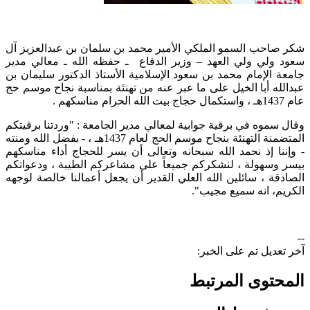
شكر صاحب السمو الملكي الأمير محمد بن سلمان بن عبدالعزيز آل
سعود ولي ولي العهد – وزير الدفاع ـ حفظه الله ـ معالي مدير
جامعة الإمام محمد بن سعود الإسلامية الأستاذ الدكتور سليمان بن
عبدالله أبا الخيل على ما عبر عنه من تهنئة بمناسبة نجاح موسم حج
عام 1437هـ ، واستكمال حجاج بيت الله الحرام مناسكهم .
وقال سموه في برقية جوابية لمعالي مدير الجامعة : "وردتنا برقيتكم
المتضمنة التهنئة بنجاح موسم الحج لعام 1437هـ ، - بفضل الله ومنته
- وإننا إذ نحمد الله سبحانه وتعالى أن يسر للحجاج أداء مناسكهم
بيسر وسهولة ، لنشكركم جميعاً على مشاعركم الطيبة ، ودعواتكم
الصادقة ، سائلين الله العلي القدير أن يجعل أعمالنا خالصة لوجهه
الكريم، انه سميع مجيب".
--
آخر تعديل تم على الخبر:
المحتوى المرتبط