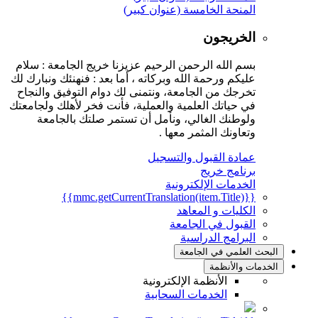
المنحة الخامسة (عنوان كبير)
الخريجون
بسم الله الرحمن الرحيم عزيزنا خريج الجامعة : سلام
عليكم ورحمة الله وبركاته ، أما بعد : فنهنئك ونبارك لك
تخرجك من الجامعة، ونتمنى لك دوام التوفيق والنجاح
في حياتك العلمية والعملية، فأنت فخر لأهلك ولجامعتك
ولوطنك الغالي، ونأمل أن تستمر صلتك بالجامعة
وتعاونك المثمر معها .
عمادة القبول والتسجيل
برنامج خريج
الخدمات الإلكترونية
{{mmc.getCurrentTranslation(item.Title)}}
الكليات و المعاهد
القبول في الجامعة
البرامج الدراسية
البحث العلمي في الجامعة
الخدمات والأنظمة
الأنظمة الإلكترونية
الخدمات السحابية