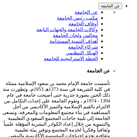
عن الجامعة
عن الجامعة
مكتب رئيس الجامعة
أوقاف الجامعة
وكالات الجامعة والجهات التابعة
مجالس ولجان الجامعة
أهداف التنمية المستدامة
شركاء الجامعة
الهيكل التنظيمي
الخطة الاستراتيجية للجامعة
عن الجامعة
تأسست جامعة الإمام محمد بن سعود الإسلامية ممثلة
في كلية الشريعة في سنة 1373هـ 1953م، وتطورت منذ
ذلك الحين بصورة جذرية حتى أصبحت جامعة في عام
1394 - 1974م ، وتقوم الجامعة على إحداث التكامل بين
الالتزام بالقيم الإسلامية والتميز الأكاديمي من أجل
المساهمة في بناء مجتمع المعلومات والمعرفة، وتسعى
الجامعة إلى تلبية حاجات المجتمع السعودي التعليمية
والتنموية من خلال إعداد الكوادر البشرية المؤهلة علمياً
وثقافياً وفكرياً لخدمة المجتمع وتوفير بيئة تعليمية
وثقافية تخدم احتياجات المؤسسة الأكاديمية والمضي