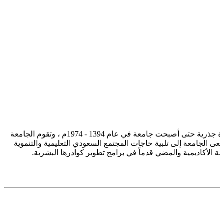
تأسست جامعة الإمام محمد بن سعود الإسلامية ممثلة في كلية الشريعة في سنة 1373هـ 1953م، وتطورت منذ ذلك الحين بصورة جذرية حتى أصبحت جامعة في عام 1394 - 1974م ، وتقوم الجامعة
ى الجامعة إلى تلبية حاجات المجتمع السعودي التعليمية والتنموية
سة الأكاديمية والمضي قدماً في برامج تطوير كوادرها البشرية.