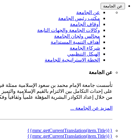
عن الجامعة
عن الجامعة
مكتب رئيس الجامعة
أوقاف الجامعة
وكالات الجامعة والجهات التابعة
مجالس ولجان الجامعة
أهداف التنمية المستدامة
شركاء الجامعة
الهيكل التنظيمي
الخطة الاستراتيجية للجامعة
عن الجامعة
على إحداث التكامل بين الالتزام بالقيم الإسلامية والتمي
من خلال إعداد الكوادر البشرية المؤهلة علمياً وثقافياً و
المزيد عن الجامعة ...
{{mmc.getCurrentTranslation(item.Title)}}
{{mmc.getCurrentTranslation(item.Title)}}